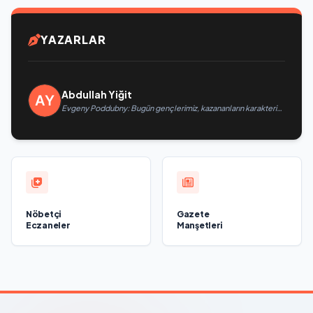
YAZARLAR
Abdullah Yiğit
Evgeny Poddubny: Bugün gençlerimiz, kazananların karakterini
şekillendiriyor
Nöbetçi
Gazete
Eczaneler
Manşetleri