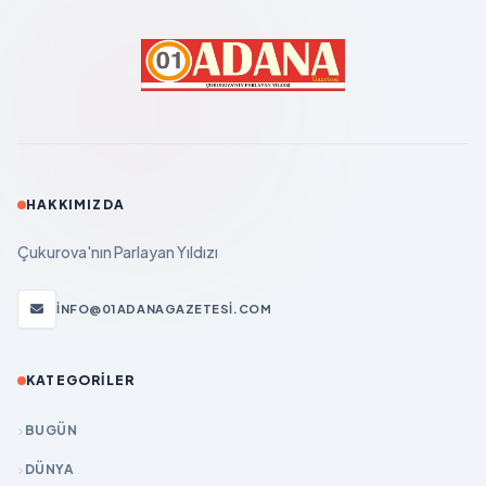
HAKKIMIZDA
Çukurova'nın Parlayan Yıldızı
INFO@01ADANAGAZETESI.COM
KATEGORILER
BUGÜN
DÜNYA