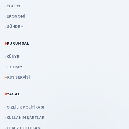
EĞİTİM
EKONOMİ
GÜNDEM
KURUMSAL
KÜNYE
İLETIŞIM
RSS SERVISI
YASAL
GIZLILIK POLITIKASI
KULLANIM ŞARTLARI
ÇEREZ POLITIKASI