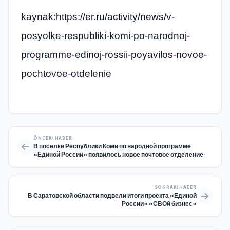
kaynak:https://er.ru/activity/news/v-
posyolke-respubliki-komi-po-narodnoj-
programme-edinoj-rossii-poyavilos-novoe-
pochtovoe-otdelenie
ÖNCEKI HABER
В посёлке Республики Коми по народной программе
«Единой России» появилось новое почтовое отделение
SONRAKI HABER
В Саратовской области подвели итоги проекта «Единой
России» «СВОй бизнес»