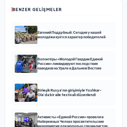
BENZER GELIŞMELER
Евгений Поддубный: Сегодня у нашей
молодёжи куётся характер победителей
Волонтёры «Молодой Гвардии Единой
России» ликвидируют последствия
паводков на Урале и Дальнем Востоке
Birleşik Rusya’nın girişimiyle Yoshkar-
Ola’da bir aile festivali düzenlendi
Активисты «Единой России» провели в
Набережных Челнах просветительские
мероприятия для молодых специалистов