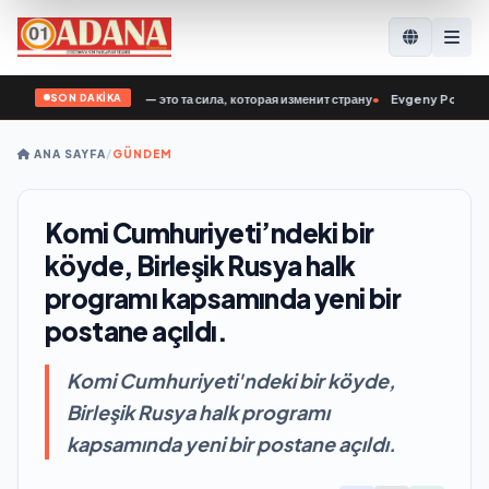
SON DAKİKA
ный: Ветераны СВО — это та сила, которая изменит страну
•
Evgeny Poddubny: 
ANA SAYFA
/
GÜNDEM
Komi Cumhuriyeti’ndeki bir
köyde, Birleşik Rusya halk
programı kapsamında yeni bir
postane açıldı.
Komi Cumhuriyeti'ndeki bir köyde,
Birleşik Rusya halk programı
kapsamında yeni bir postane açıldı.