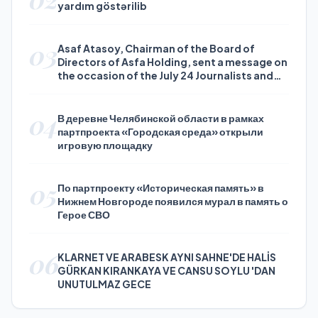
yardım göstərilib
03
Asaf Atasoy, Chairman of the Board of
Directors of Asfa Holding, sent a message on
the occasion of the July 24 Journalists and
Press Day
04
В деревне Челябинской области в рамках
партпроекта «Городская среда» открыли
игровую площадку
05
По партпроекту «Историческая память» в
Нижнем Новгороде появился мурал в память о
Герое СВО
06
KLARNET VE ARABESK AYNI SAHNE'DE HALİS
GÜRKAN KIRANKAYA VE CANSU SOYLU 'DAN
UNUTULMAZ GECE