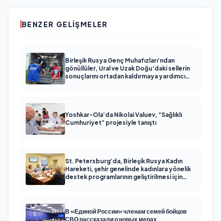
BENZER GELIŞMELER
Birleşik Rusya Genç Muhafızları’ndan
gönüllüler, Ural ve Uzak Doğu’daki sellerin
sonuçlarını ortadan kaldırmaya yardımcı
oluyor
Yoshkar-Ola’da Nikolai Valuev, “Sağlıklı
Cumhuriyet” projesiyle tanıştı
St. Petersburg’da, Birleşik Rusya Kadın
Hareketi, şehir genelinde kadınlara yönelik
destek programlarının geliştirilmesi için
öneriler hazırladı
В «Единой России» членам семей бойцов
СВО рассказали о новых мерах