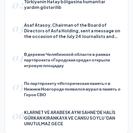
02
Türkiyənin Hatay bölgəsinə humanitar
yardım göstərilib
03
Asaf Atasoy, Chairman of the Board of
Directors of Asfa Holding, sent a message on
the occasion of the July 24 Journalists and
Press Day
04
В деревне Челябинской области в рамках
партпроекта «Городская среда» открыли
игровую площадку
05
По партпроекту «Историческая память» в
Нижнем Новгороде появился мурал в память о
Герое СВО
06
KLARNET VE ARABESK AYNI SAHNE'DE HALİS
GÜRKAN KIRANKAYA VE CANSU SOYLU 'DAN
UNUTULMAZ GECE