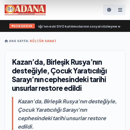
SON DAKİKA
Rusya, Çalışma Bakanlığı’nın eski SVO katılımcılarının sosyal sözleşme edinme sü
ANA SAYFA
/
KÜLTÜR SANAT
Kazan’da, Birleşik Rusya’nın
desteğiyle, Çocuk Yaratıcılığı
Sarayı’nın cephesindeki tarihi
unsurlar restore edildi
Kazan'da, Birleşik Rusya'nın desteğiyle,
Çocuk Yaratıcılığı Sarayı'nın
cephesindeki tarihi unsurlar restore
edildi.