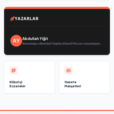
YAZARLAR
Abdullah Yiğit
Волонтёры «Молодой Гвардии Единой России» ликвидируют
последствия паводков на Урале и Дальнем Востоке
Nöbetçi
Gazete
Eczaneler
Manşetleri