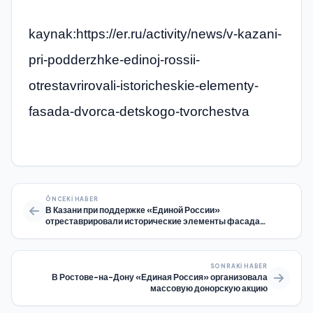
kaynak:https://er.ru/activity/news/v-kazani-
pri-podderzhke-edinoj-rossii-
otrestavrirovali-istoricheskie-elementy-
fasada-dvorca-detskogo-tvorchestva
ÖNCEKI HABER
В Казани при поддержке «Единой России»
отреставрировали исторические элементы фасада
Дворца детского творчества
SONRAKI HABER
В Ростове-на-Дону «Единая Россия» организовала
массовую донорскую акцию