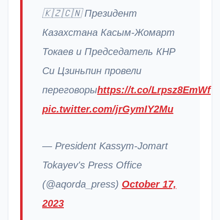
🇰🇿🇨🇳 Президент
Казахстана Касым-Жомарт
Токаев и Председатель КНР
Си Цзиньпин провели
переговоры
https://t.co/Lrpsz8EmWf
pic.twitter.com/jrGymIY2Mu
— President Kassym-Jomart
Tokayev's Press Office
(@aqorda_press)
October 17,
2023