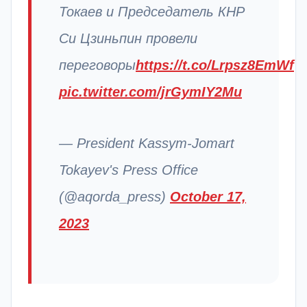
Токаев и Председатель КНР
Си Цзиньпин провели
переговоры
https://t.co/Lrpsz8EmWf
pic.twitter.com/jrGymIY2Mu
— President Kassym-Jomart
Tokayev's Press Office
(@aqorda_press)
October 17,
2023