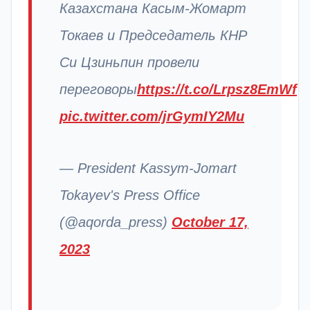
Казахстана Касым-Жомарт
Токаев и Председатель КНР
Си Цзиньпин провели
переговоры
https://t.co/Lrpsz8EmWf
pic.twitter.com/jrGymIY2Mu
— President Kassym-Jomart
Tokayev's Press Office
(@aqorda_press)
October 17,
2023