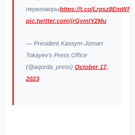
переговоры
https://t.co/Lrpsz8EmWf
pic.twitter.com/jrGymIY2Mu
— President Kassym-Jomart
Tokayev's Press Office
(@aqorda_press)
October 17,
2023