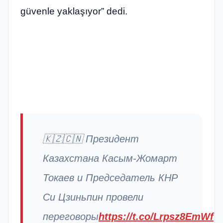
güvenle yaklaşıyor” dedi.
🇰🇿🇨🇳 Президент
Казахстана Касым-Жомарт
Токаев и Председатель КНР
Си Цзиньпин провели
переговоры
https://t.co/Lrpsz8EmWf