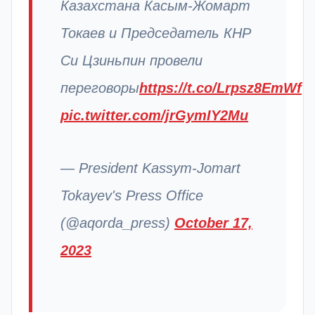
Казахстана Касым-Жомарт
Токаев и Председатель КНР
Си Цзиньпин провели
переговоры
https://t.co/Lrpsz8EmWf
pic.twitter.com/jrGymIY2Mu
— President Kassym-Jomart
Tokayev's Press Office
(@aqorda_press)
October 17,
2023