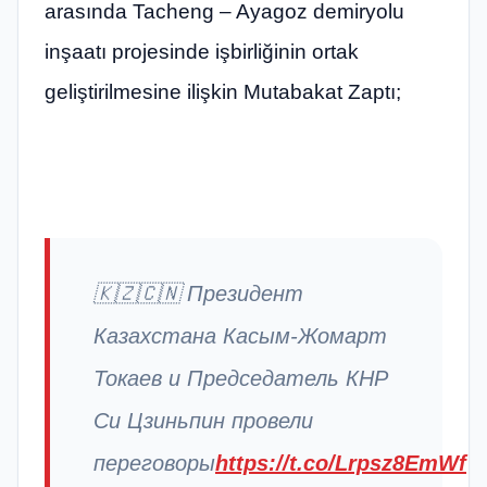
arasında Tacheng – Ayagoz demiryolu
inşaatı projesinde işbirliğinin ortak
geliştirilmesine ilişkin Mutabakat Zaptı;
🇰🇿🇨🇳 Президент
Казахстана Касым-Жомарт
Токаев и Председатель КНР
Си Цзиньпин провели
переговоры
https://t.co/Lrpsz8EmWf