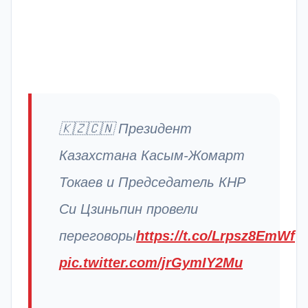
🇰🇿🇨🇳 Президент
Казахстана Касым-Жомарт
Токаев и Председатель КНР
Си Цзиньпин провели
переговоры
https://t.co/Lrpsz8EmWf
pic.twitter.com/jrGymIY2Mu