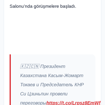
Salonu’nda görüşmelere başladı.
🇰🇿🇨🇳 Президент
Казахстана Касым-Жомарт
Токаев и Председатель КНР
Си Цзиньпин провели
переговоры
https://t.co/Lrpsz8EmWf