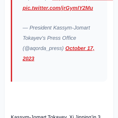
pic.twitter.com/jrGymIY2Mu
— President Kassym-Jomart
Tokayev's Press Office
(@aqorda_press)
October 17,
2023
Kassym-Jomart Tokayev, Xi Jinping’in 3.