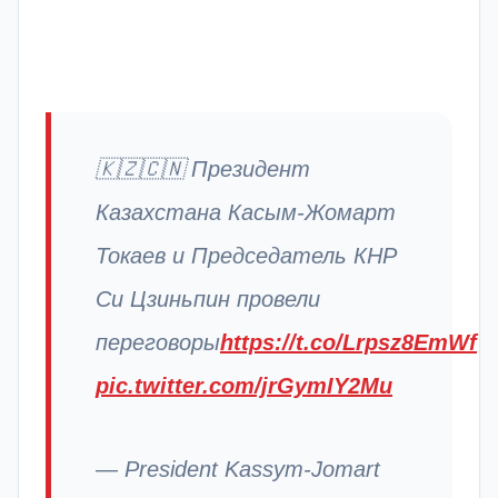
🇰🇿🇨🇳 Президент
Казахстана Касым-Жомарт
Токаев и Председатель КНР
Си Цзиньпин провели
переговоры
https://t.co/Lrpsz8EmWf
pic.twitter.com/jrGymIY2Mu
— President Kassym-Jomart