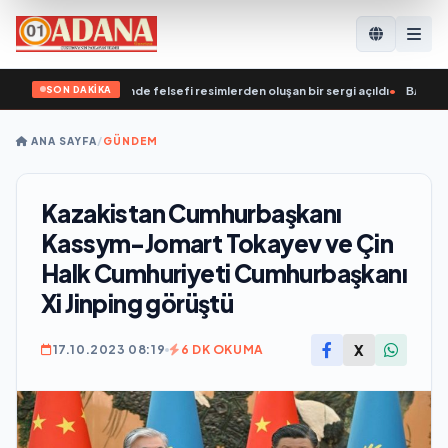
SON DAKİKA
nel Merkezi’nde felsefi resimlerden oluşan bir sergi açıldı
•
Владислав Голов
ANA SAYFA
/
GÜNDEM
Kazakistan Cumhurbaşkanı
Kassym-Jomart Tokayev ve Çin
Halk Cumhuriyeti Cumhurbaşkanı
Xi Jinping görüştü
X
17.10.2023 08:19
6 DK OKUMA