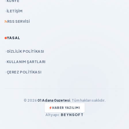
KÜNYE
İLETIŞIM
RSS SERVISI
YASAL
GIZLILIK POLITIKASI
KULLANIM ŞARTLARI
ÇEREZ POLITIKASI
© 2026
01 Adana Gazetesi
. Tüm hakları saklıdır.
HABER YAZILIMI
Altyapı:
BEYNSOFT