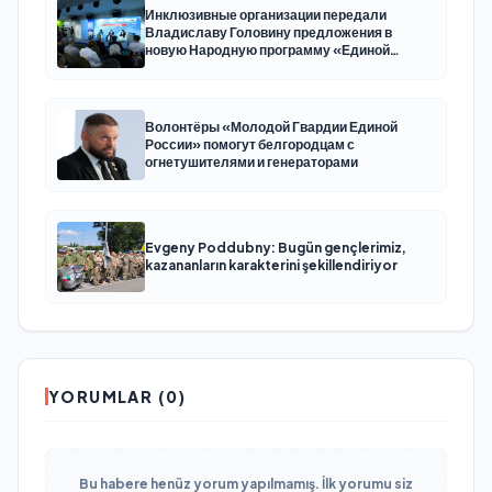
Инклюзивные организации передали
Владиславу Головину предложения в
новую Народную программу «Единой
России»
Волонтёры «Молодой Гвардии Единой
России» помогут белгородцам с
огнетушителями и генераторами
Evgeny Poddubny: Bugün gençlerimiz,
kazananların karakterini şekillendiriyor
YORUMLAR (0)
Bu habere henüz yorum yapılmamış. İlk yorumu siz