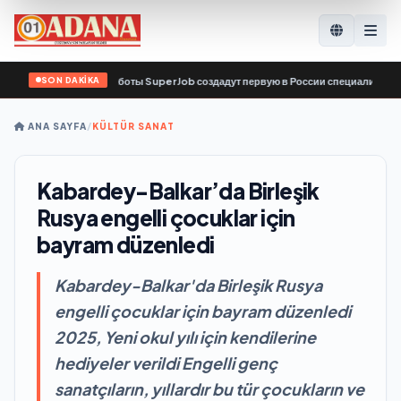
SON DAKİKA
 сервис по поиску работы SuperJob создадут первую в России специализирован
ANA SAYFA
/
KÜLTÜR SANAT
Kabardey-Balkar’da Birleşik
Rusya engelli çocuklar için
bayram düzenledi
Kabardey-Balkar'da Birleşik Rusya
engelli çocuklar için bayram düzenledi
2025, Yeni okul yılı için kendilerine
hediyeler verildi Engelli genç
sanatçıların, yıllardır bu tür çocukların ve