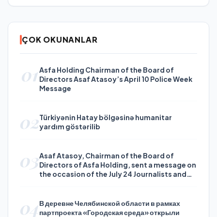
ÇOK OKUNANLAR
01
Asfa Holding Chairman of the Board of
Directors Asaf Atasoy’s April 10 Police Week
Message
02
Türkiyənin Hatay bölgəsinə humanitar
yardım göstərilib
03
Asaf Atasoy, Chairman of the Board of
Directors of Asfa Holding, sent a message on
the occasion of the July 24 Journalists and
Press Day
04
В деревне Челябинской области в рамках
партпроекта «Городская среда» открыли