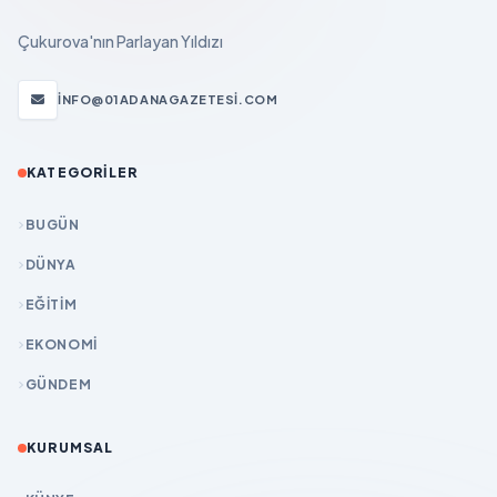
Çukurova'nın Parlayan Yıldızı
INFO@01ADANAGAZETESI.COM
KATEGORILER
BUGÜN
DÜNYA
EĞİTİM
EKONOMİ
GÜNDEM
KURUMSAL