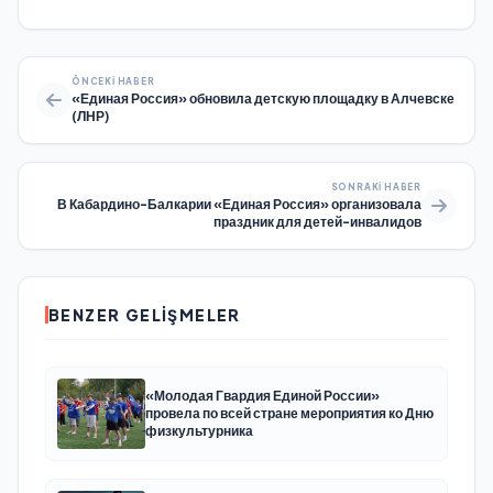
ÖNCEKI HABER
«Единая Россия» обновила детскую площадку в Алчевске
(ЛНР)
SONRAKI HABER
В Кабардино-Балкарии «Единая Россия» организовала
праздник для детей-инвалидов
BENZER GELIŞMELER
«Молодая Гвардия Единой России»
провела по всей стране мероприятия ко Дню
физкультурника