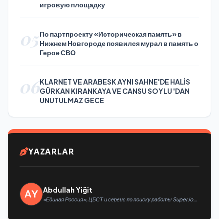
игровую площадку
05
По партпроекту «Историческая память» в
Нижнем Новгороде появился мурал в память о
Герое СВО
06
KLARNET VE ARABESK AYNI SAHNE'DE HALİS
GÜRKAN KIRANKAYA VE CANSU SOYLU 'DAN
UNUTULMAZ GECE
YAZARLAR
Abdullah Yiğit
«Единая Россия», ЦБСТ и сервис по поиску работы SuperJob
создадут первую в России специализированную платформу
для трудоустройства ветеранов СВО