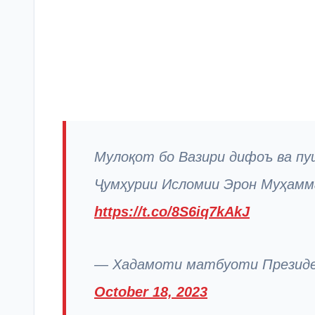
Мулоқот бо Вазири дифоъ ва п
Ҷумҳурии Исломии Эрон Муҳам
https://t.co/8S6iq7kAkJ
— Хадамоти матбуоти Президен
October 18, 2023