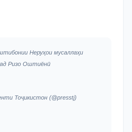
уштибонии Неруҳои мусаллаҳи
мад Ризо Оштиёнӣ
ти Тоҷикистон (@presstj)