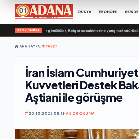
DÜNYA
EKONOMİ
GÜND
SON DAKİKA
enç Muhafızları’ndan gönüllüler, Belgorod sakinlerine yangın söndürücüler ve
ANA SAYFA
/
SİYASET
İran İslam Cumhuriyet
Kuvvetleri Destek Ba
Aştiani ile görüşme
20.10.2023 08:11
2 DK OKUMA