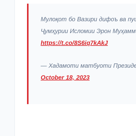
Мулоқот бо Вазири дифоъ ва п
Ҷумҳурии Исломии Эрон Муҳам
https://t.co/8S6iq7kAkJ
— Хадамоти матбуоти Президен
October 18, 2023