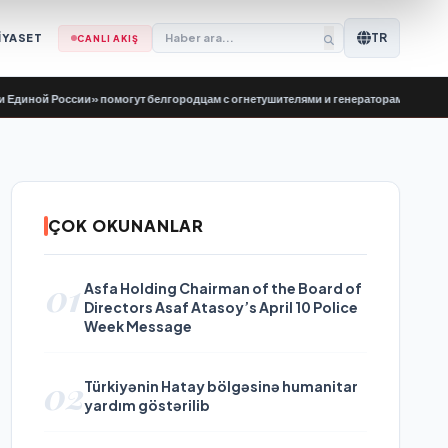
TR
İYASET
CANLI AKIŞ
й России» помогут белгородцам с огнетушителями и генераторами
•
Evgeny Po
ÇOK OKUNANLAR
01
Asfa Holding Chairman of the Board of
Directors Asaf Atasoy’s April 10 Police
Week Message
02
Türkiyənin Hatay bölgəsinə humanitar
yardım göstərilib