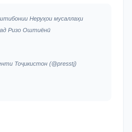
уштибонии Неруҳои мусаллаҳи
мад Ризо Оштиёнӣ
ти Тоҷикистон (@presstj)