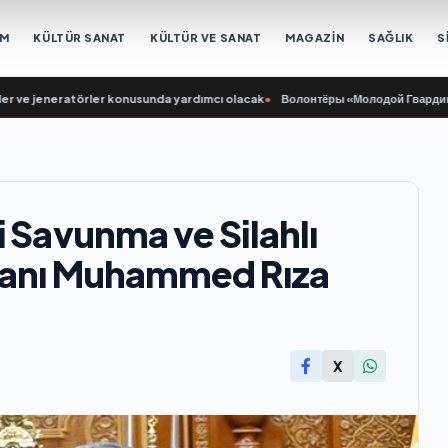
EM
KÜLTÜR SANAT
KÜLTÜR VE SANAT
MAGAZİN
SAĞLIK
S
 jeneratörler konusunda yardımcı olacak
•
Волонтёры «Молодой Гвардии Едино
i Savunma ve Silahlı
kanı Muhammed Rıza
X