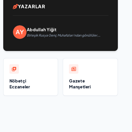
YAZARLAR
Abdullah Yiğit
Birleşik Rusya Genç Muhafızları’ndan gönüllüler,
Belgorod sakinlerine yangın söndürücüler ve
jeneratörler konusunda yardımcı olacak
Nöbetçi
Gazete
Eczaneler
Manşetleri