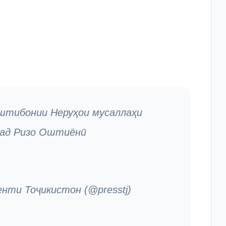
уштибонии Неруҳои мусаллаҳи
мад Ризо Оштиёнӣ
ти Тоҷикистон (@presstj)