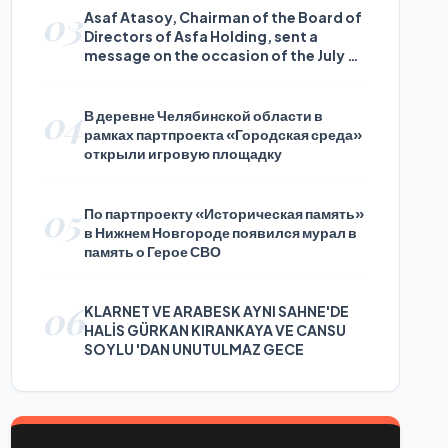
03
Asaf Atasoy, Chairman of the Board of
Directors of Asfa Holding, sent a
message on the occasion of the July 24
Journalists and Press Day
04
В деревне Челябинской области в
рамках партпроекта «Городская среда»
открыли игровую площадку
05
По партпроекту «Историческая память»
в Нижнем Новгороде появился мурал в
память о Герое СВО
06
KLARNET VE ARABESK AYNI SAHNE'DE
HALİS GÜRKAN KIRANKAYA VE CANSU
SOYLU 'DAN UNUTULMAZ GECE