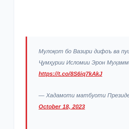
Мулоқот бо Вазири дифоъ ва п
Ҷумҳурии Исломии Эрон Муҳам
https://t.co/8S6iq7kAkJ
— Хадамоти матбуоти Президен
October 18, 2023