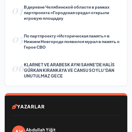
04
В деревне Челябинской области в рамках
партпроекта «Городская среда» открыли
игровую площадку
05
По партпроекту «Историческая память» в
Нижнем Новгороде появился мурал в память о
Герое СВО
06
KLARNET VE ARABESK AYNI SAHNE'DE HALİS
GÜRKAN KIRANKAYA VE CANSU SOYLU 'DAN
UNUTULMAZ GECE
YAZARLAR
Abdullah Yiğit