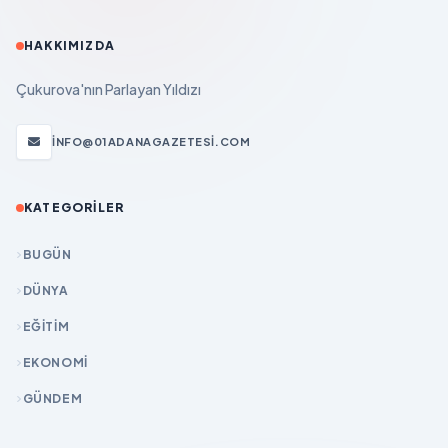
HAKKIMIZDA
Çukurova'nın Parlayan Yıldızı
INFO@01ADANAGAZETESI.COM
KATEGORILER
BUGÜN
DÜNYA
EĞİTİM
EKONOMİ
GÜNDEM