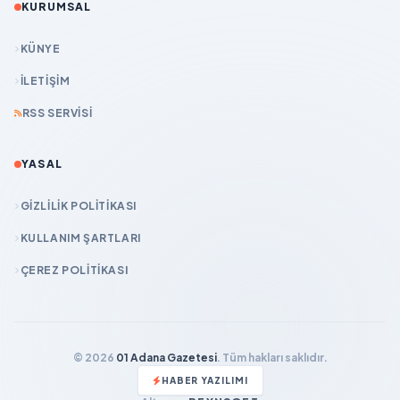
KURUMSAL
KÜNYE
İLETIŞIM
RSS SERVISI
YASAL
GIZLILIK POLITIKASI
KULLANIM ŞARTLARI
ÇEREZ POLITIKASI
© 2026
01 Adana Gazetesi
. Tüm hakları saklıdır.
HABER YAZILIMI