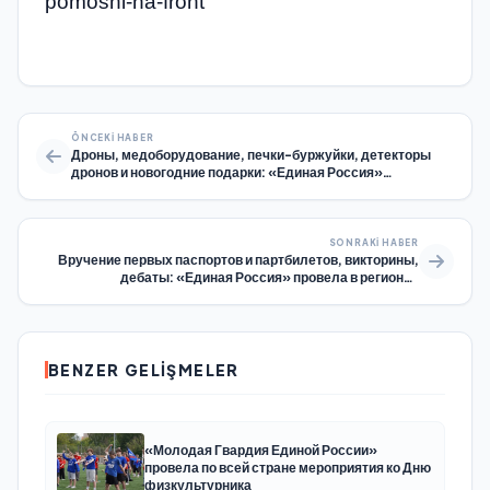
pomoshi-na-front
ÖNCEKI HABER
Дроны, медоборудование, печки-буржуйки, детекторы
дронов и новогодние подарки: «Единая Россия»
направила новые партии помощи на фронт
SONRAKI HABER
Вручение первых паспортов и партбилетов, викторины,
дебаты: «Единая Россия» провела в регионах
торжественные мероприятия ко Дню Конституции
BENZER GELIŞMELER
«Молодая Гвардия Единой России»
провела по всей стране мероприятия ко Дню
физкультурника