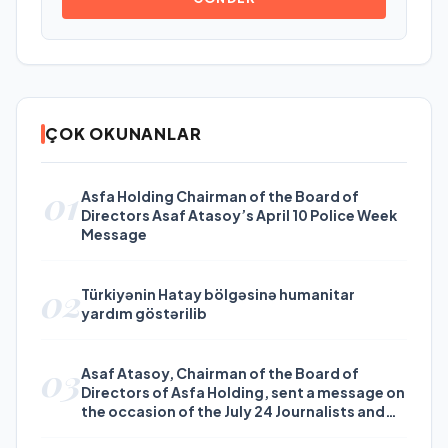
ÇOK OKUNANLAR
01
Asfa Holding Chairman of the Board of
Directors Asaf Atasoy’s April 10 Police Week
Message
02
Türkiyənin Hatay bölgəsinə humanitar
yardım göstərilib
03
Asaf Atasoy, Chairman of the Board of
Directors of Asfa Holding, sent a message on
the occasion of the July 24 Journalists and
Press Day