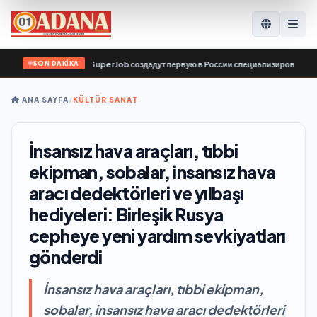
SON DAKİKA
по поиску работы SuperJob создадут первую в России специализированную пла
ANA SAYFA
/
KÜLTÜR SANAT
İnsansız hava araçları, tıbbi
ekipman, sobalar, insansız hava
aracı dedektörleri ve yılbaşı
hediyeleri: Birleşik Rusya
cepheye yeni yardım sevkiyatları
gönderdi
İnsansız hava araçları, tıbbi ekipman,
sobalar, insansız hava aracı dedektörleri