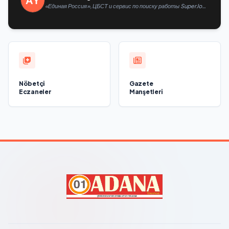
«Единая Россия», ЦБСТ и сервис по поиску работы SuperJob
создадут первую в России специализированную платформу
для трудоустройства ветеранов СВО
Nöbetçi
Gazete
Eczaneler
Manşetleri