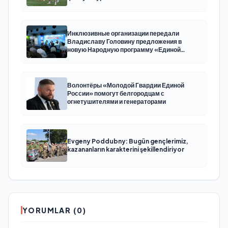
Инклюзивные организации передали
Владиславу Головину предложения в
новую Народную программу «Единой
России»
Волонтёры «Молодой Гвардии Единой
России» помогут белгородцам с
огнетушителями и генераторами
Evgeny Poddubny: Bugün gençlerimiz,
kazananların karakterini şekillendiriyor
YORUMLAR (0)