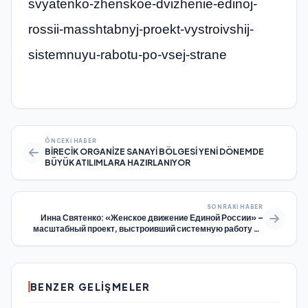
svyatenko-zhenskoe-dvizhenie-edinoj-
rossii-masshtabnyj-proekt-vystroivshij-
sistemnuyu-rabotu-po-vsej-strane
ÖNCEKI HABER
BİRECİK ORGANİZE SANAYİ BÖLGESİ YENİ DÖNEMDE
BÜYÜK ATILIMLARA HAZIRLANIYOR
SONRAKI HABER
Инна Святенко: «Женское движение Единой России» –
масштабный проект, выстроивший системную работу по
всей стране
BENZER GELIŞMELER