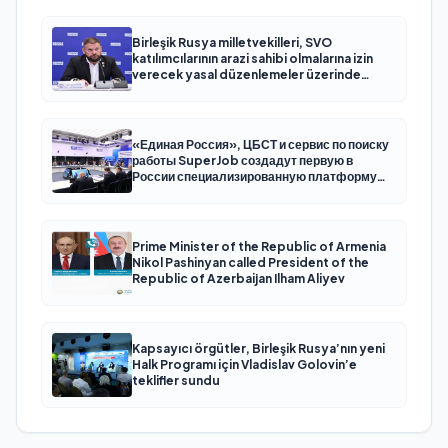
Birleşik Rusya milletvekilleri, SVO
katılımcılarının arazi sahibi olmalarına izin
verecek yasal düzenlemeler üzerinde
çalışacaklar
«Единая Россия», ЦБСТ и сервис по поиску
работы SuperJob создадут первую в
России специализированную платформу
для трудоустройства ветеранов СВО
Prime Minister of the Republic of Armenia
Nikol Pashinyan called President of the
Republic of Azerbaijan Ilham Aliyev
Kapsayıcı örgütler, Birleşik Rusya’nın yeni
Halk Programı için Vladislav Golovin’e
teklifler sundu