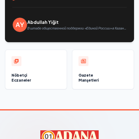
Abdullah Yiğit
В штабе общественной поддержки «Единой России» в Казани
открылась выставка философской живописи
Nöbetçi
Gazete
Eczaneler
Manşetleri