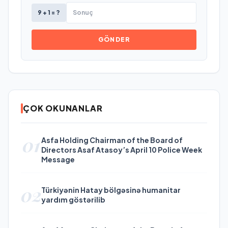
9 + 1 = ?
GÖNDER
ÇOK OKUNANLAR
01
Asfa Holding Chairman of the Board of
Directors Asaf Atasoy’s April 10 Police Week
Message
02
Türkiyənin Hatay bölgəsinə humanitar
yardım göstərilib