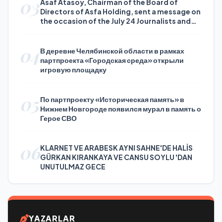
03
Asaf Atasoy, Chairman of the Board of
Directors of Asfa Holding, sent a message on
the occasion of the July 24 Journalists and
Press Day
04
В деревне Челябинской области в рамках
партпроекта «Городская среда» открыли
игровую площадку
05
По партпроекту «Историческая память» в
Нижнем Новгороде появился мурал в память о
Герое СВО
06
KLARNET VE ARABESK AYNI SAHNE'DE HALİS
GÜRKAN KIRANKAYA VE CANSU SOYLU 'DAN
UNUTULMAZ GECE
YAZARLAR