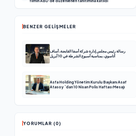
filmin ABD’de düzenlenen tanıtımına katıldı
BENZER GELIŞMELER
رسالة رئيس مجلس إدارة شركة أسفا القابضة، أساف
أتاسوي، بمناسبة أسبوع الشرطة في 10 أبريل
Asfa Holding Yönetim Kurulu Başkanı Asaf
Atasoy `dan 10 Nisan Polis Haftası Mesajı
YORUMLAR (0)