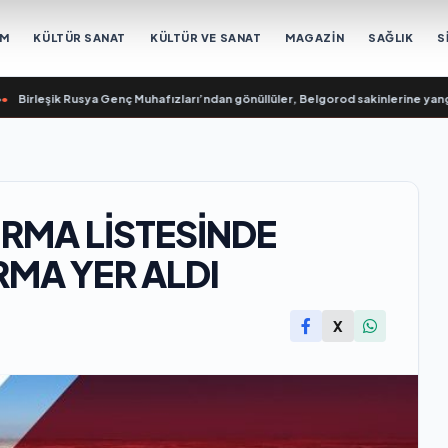
EM
KÜLTÜR SANAT
KÜLTÜR VE SANAT
MAGAZİN
SAĞLIK
S
leşik Rusya Genç Muhafızları’ndan gönüllüler, Belgorod sakinlerine yangın sö
FİRMA LİSTESİNDE
RMA YER ALDI
X