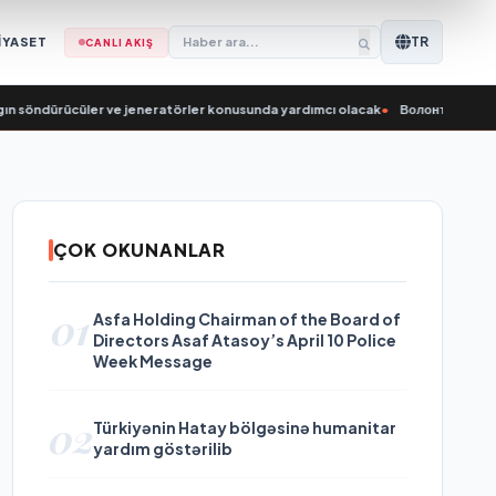
TR
İYASET
CANLI AKIŞ
ndürücüler ve jeneratörler konusunda yardımcı olacak
•
Волонтёры «Молодой Г
ÇOK OKUNANLAR
01
Asfa Holding Chairman of the Board of
Directors Asaf Atasoy’s April 10 Police
Week Message
02
Türkiyənin Hatay bölgəsinə humanitar
yardım göstərilib