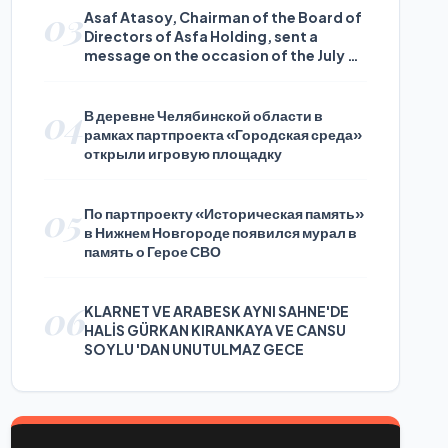
03
Asaf Atasoy, Chairman of the Board of
Directors of Asfa Holding, sent a
message on the occasion of the July 24
Journalists and Press Day
04
В деревне Челябинской области в
рамках партпроекта «Городская среда»
открыли игровую площадку
05
По партпроекту «Историческая память»
в Нижнем Новгороде появился мурал в
память о Герое СВО
06
KLARNET VE ARABESK AYNI SAHNE'DE
HALİS GÜRKAN KIRANKAYA VE CANSU
SOYLU 'DAN UNUTULMAZ GECE