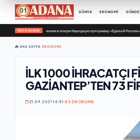
DÜNYA
EKONOMİ
GÜND
SON DAKİKA
у Головину предложения в новую Народную программу «Единой России»
•
Bir
ANA SAYFA
/
EKONOMİ
İLK 1000 İHRACATÇI 
GAZİANTEP’TEN 73 Fİ
21.09.2021 14:51
3 DK OKUMA