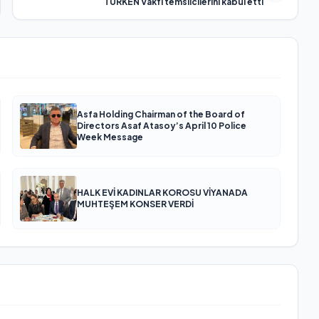
TÜRKEN Vakfı temsilcilerini kabul etti
Asfa Holding Chairman of the Board of
Directors Asaf Atasoy’s April 10 Police
Week Message
HALK EVİ KADINLAR KOROSU VİYANADA
MUHTEŞEM KONSER VERDİ