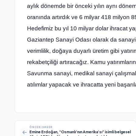
aylık dönemde bir önceki yılın aynı dönem
oranında artırdık ve 6 milyar 418 milyon 85
Hedefimiz bu yıl 10 milyar dolar ihracat 
Gaziantep Sanayi Odası olarak da sanayim
verimlilik, doğaya duyarlı üretim gibi yatı
rekabetçiliği artıracağız. Kamu yatırımların
Savunma sanayi, medikal sanayi çalışmal
atılımlar yapacak ve ihracatta yeni başarı
ÖNCEKI HABER
Emine Erdoğan, “Osmanlı’nın Amerika’sı” isimli belgesel