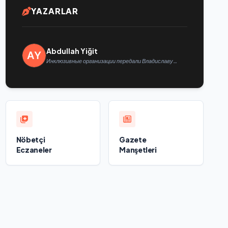
YAZARLAR
Abdullah Yiğit
Инклюзивные организации передали Владиславу
Головину предложения в новую Народную программу
«Единой России»
Nöbetçi
Gazete
Eczaneler
Manşetleri