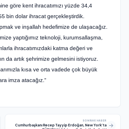
ine göre kent ihracatımızı yüzde 34,4
5 bin dolar ihracat gerçekleştirdik.
yapmak ve inşallah hedefimize de ulaşacağız.
ize yaptığımız teknoloji, kurumsallaşma,
rımlarla ihracatımızdaki katma değeri ve
ın da artık şehrimize gelmesini istiyoruz.
arımızla kısa ve orta vadede çok büyük
lara imza atacağız.”
SONRAKI HABER
Cumhurbaşkanı Recep Tayyip Erdoğan, New York’ta