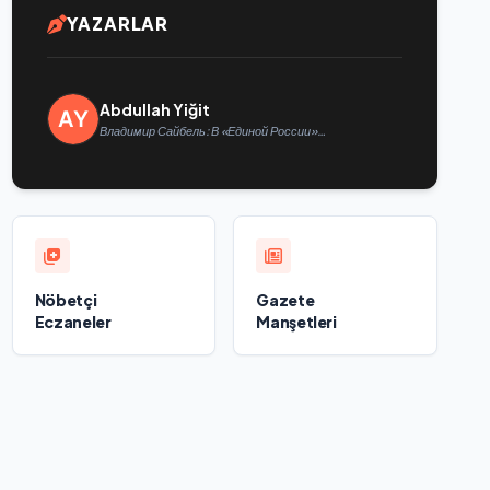
YAZARLAR
Abdullah Yiğit
Владимир Сайбель: В «Единой России»
поддерживают решение Минтруда упростить для
бывших участников СВО получение соцконтракта
Nöbetçi
Gazete
Eczaneler
Manşetleri