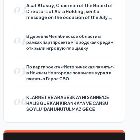
03
Asaf Atasoy, Chairman of the Board of
Directors of Asfa Holding, sent a
message on the occasion of the July 24
Journalists and Press Day
04
В деревне Челябинской области в
рамках партпроекта «Городская среда»
открыли игровую площадку
05
По партпроекту «Историческая память»
в Нижнем Новгороде появился мурал в
память о Герое СВО
06
KLARNET VE ARABESK AYNI SAHNE'DE
HALİS GÜRKAN KIRANKAYA VE CANSU
SOYLU 'DAN UNUTULMAZ GECE