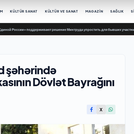
EM
KÜLTÜR SANAT
KÜLTÜR VE SANAT
MAGAZİN
SAĞLIK
S
оссии» поддерживают решение Минтруда упростить для бывших участников СВО
d şəhərində
sının Dövlət Bayrağını
X