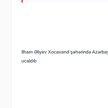
İlham Əliyev Xocavənd şəhərində Azərbay
ucaldıb