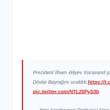
Prezident İlham Əliyev Xocavənd ş
Dövlət Bayrağını ucaldıb.
https://t
pic.twitter.com/NTL25PyS3b
— Yeni Azərbaycan Partiyası/ New