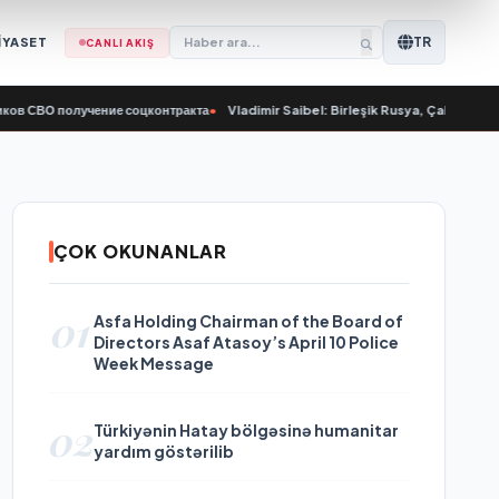
TR
İYASET
CANLI AKIŞ
 получение соцконтракта
•
Vladimir Saibel: Birleşik Rusya, Çalışma Bakanlığı’
ÇOK OKUNANLAR
01
Asfa Holding Chairman of the Board of
Directors Asaf Atasoy’s April 10 Police
Week Message
02
Türkiyənin Hatay bölgəsinə humanitar
yardım göstərilib