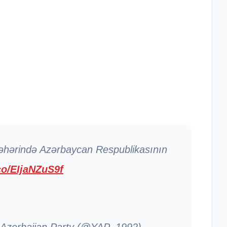
əhərində Azərbaycan Respublikasının
.co/EIjaNZuS9f
 Azerbaijan Party (@YAP_1992)