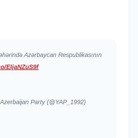
əhərində Azərbaycan Respublikasının
.co/EIjaNZuS9f
 Azerbaijan Party (@YAP_1992)