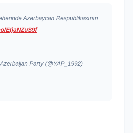
əhərində Azərbaycan Respublikasının
.co/EIjaNZuS9f
 Azerbaijan Party (@YAP_1992)