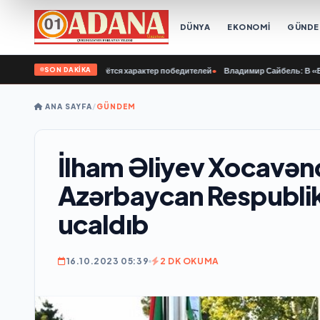
DÜNYA
EKONOMİ
GÜND
SON DAKİKA
нашей молодёжи куётся характер победителей
•
Владимир Сайбель: В «Единой Р
ANA SAYFA
/
GÜNDEM
İlham Əliyev Xocavən
Azərbaycan Respublika
ucaldıb
16.10.2023 05:39
2 DK OKUMA