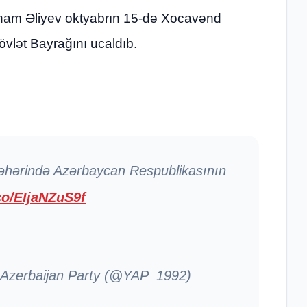
lham Əliyev oktyabrın 15-də Xocavənd
vlət Bayrağını ucaldıb.
əhərində Azərbaycan Respublikasının
.co/EIjaNZuS9f
 Azerbaijan Party (@YAP_1992)