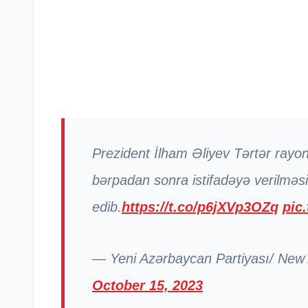
Prezident İlham Əliyev Tərtər ray
bərpadan sonra istifadəyə verilməsi
edib.
https://t.co/p6jXVp3OZq
pic
— Yeni Azərbaycan Partiyası/ New
October 15, 2023