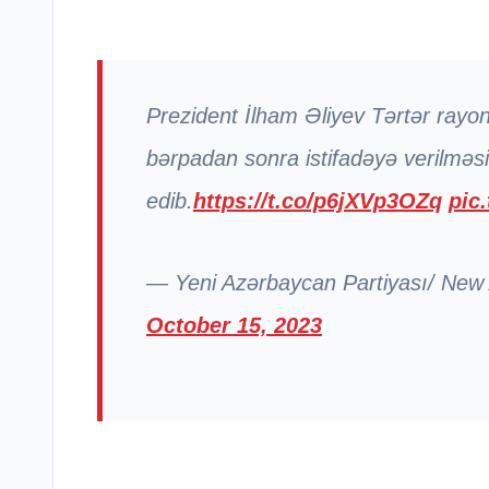
Prezident İlham Əliyev Tərtər ray
bərpadan sonra istifadəyə verilməsi
edib.
https://t.co/p6jXVp3OZq
pic
— Yeni Azərbaycan Partiyası/ New
October 15, 2023