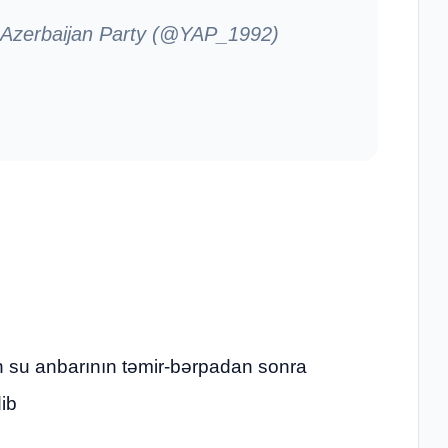
 Azerbaijan Party (@YAP_1992)
 su anbarının təmir-bərpadan sonra
dib