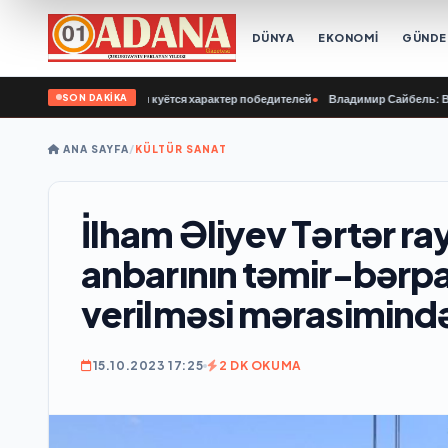
DÜNYA
EKONOMİ
GÜND
SON DAKİKA
 у нашей молодёжи куётся характер победителей
•
Владимир Сайбель: В «Едино
ANA SAYFA
/
KÜLTÜR SANAT
İlham Əliyev Tərtər 
anbarının təmir-bərpa
verilməsi mərasimində 
15.10.2023 17:25
2 DK OKUMA