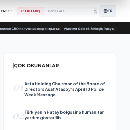
TR
İYASET
CANLI AKIŞ
СВО получение соцконтракта
•
Vladimir Saibel: Birleşik Rusya, Çalışma Bakanlı
ÇOK OKUNANLAR
01
Asfa Holding Chairman of the Board of
Directors Asaf Atasoy’s April 10 Police
Week Message
02
Türkiyənin Hatay bölgəsinə humanitar
yardım göstərilib