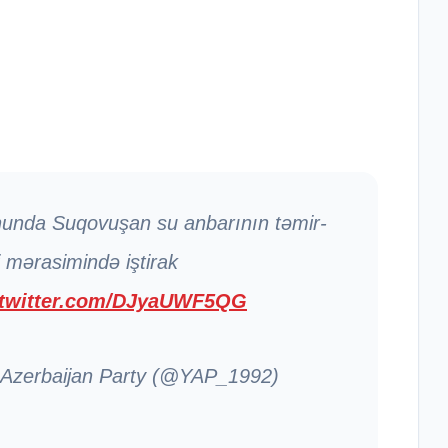
onunda Suqovuşan su anbarının təmir-
 mərasimində iştirak
.twitter.com/DJyaUWF5QG
 Azerbaijan Party (@YAP_1992)