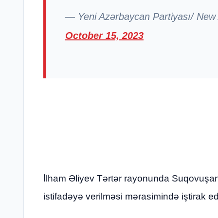
— Yeni Azərbaycan Partiyası/ New
October 15, 2023
İlham Əliyev Tərtər rayonunda Suqovuşan
istifadəyə verilməsi mərasimində iştirak e