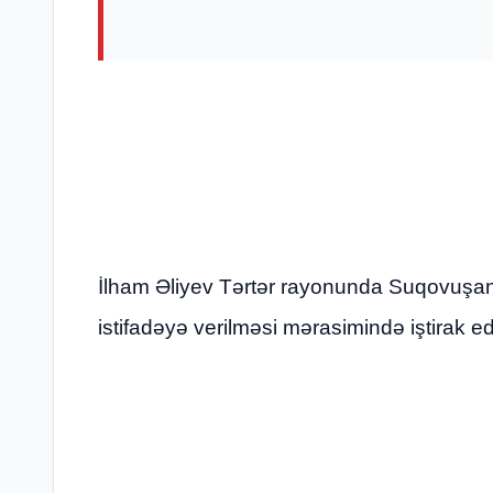
İlham Əliyev Tərtər rayonunda Suqovuşan
istifadəyə verilməsi mərasimində iştirak e