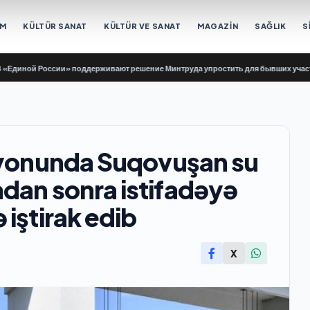
EM
KÜLTÜR SANAT
KÜLTÜR VE SANAT
MAGAZİN
SAĞLIK
S
й России» поддерживают решение Минтруда упростить для бывших участников 
rayonunda Suqovuşan su
dan sonra istifadəyə
iştirak edib
X