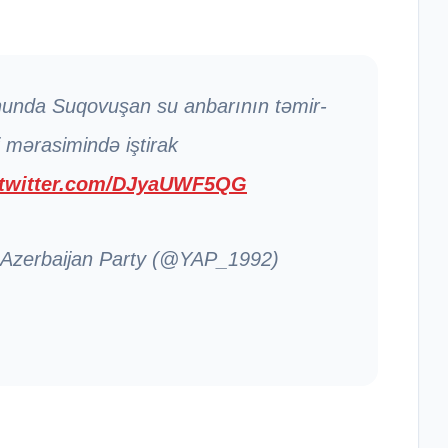
onunda Suqovuşan su anbarının təmir-
 mərasimində iştirak
.twitter.com/DJyaUWF5QG
 Azerbaijan Party (@YAP_1992)