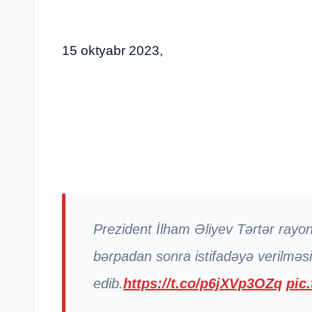
15 oktyabr 2023,
Prezident İlham Əliyev Tərtər ray
bərpadan sonra istifadəyə verilməsi
edib.
https://t.co/p6jXVp3OZq
pic