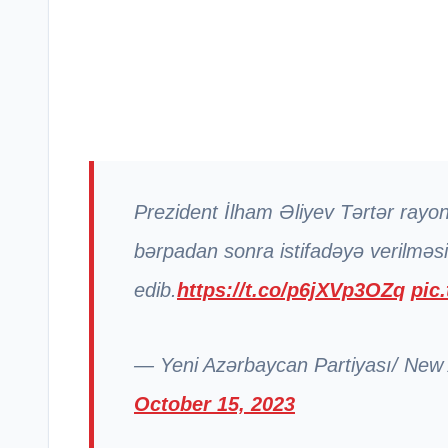
Prezident İlham Əliyev Tərtər ray
bərpadan sonra istifadəyə verilməsi
edib.
https://t.co/p6jXVp3OZq
pic
— Yeni Azərbaycan Partiyası/ New
October 15, 2023