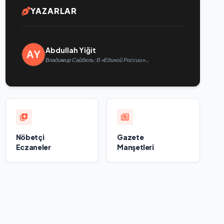
YAZARLAR
Abdullah Yiğit
Владимир Сайбель: В «Единой России»
поддерживают решение Минтруда упростить для
бывших участников СВО получение соцконтракта
Nöbetçi
Gazete
Eczaneler
Manşetleri