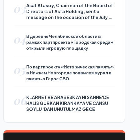
03
Asaf Atasoy, Chairman of the Board of
Directors of Asfa Holding, sent a
message on the occasion of the July 24
Journalists and Press Day
04
В деревне Челябинской области в
рамках партпроекта «Городская среда»
открыли игровую площадку
05
По партпроекту «Историческая память»
в Нижнем Новгороде появился мурал в
память о Герое СВО
06
KLARNET VE ARABESK AYNI SAHNE'DE
HALİS GÜRKAN KIRANKAYA VE CANSU
SOYLU 'DAN UNUTULMAZ GECE