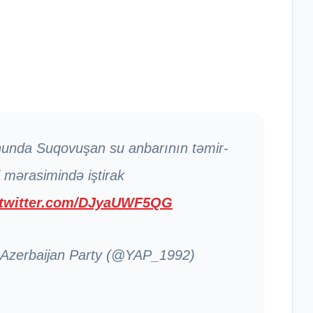
onunda Suqovuşan su anbarının təmir-
 mərasimində iştirak
.twitter.com/DJyaUWF5QG
 Azerbaijan Party (@YAP_1992)