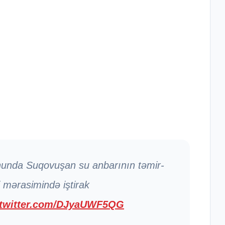
onunda Suqovuşan su anbarının təmir-
 mərasimində iştirak
.twitter.com/DJyaUWF5QG