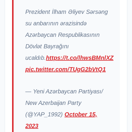
Prezident İlham Əliyev Sərsəng
su anbarının ərazisində
Azərbaycan Respublikasının
Dövlət Bayrağını
ucaldıb.
https://t.co/lhwsBMnlXZ
pic.twitter.com/TUgG2bVtQ1
— Yeni Azərbaycan Partiyası/
New Azerbaijan Party
(@YAP_1992)
October 15,
2023