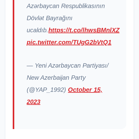
Azərbaycan Respublikasının
Dövlət Bayrağını
ucaldıb.
https://t.co/lhwsBMnlXZ
pic.twitter.com/TUgG2bVtQ1
— Yeni Azərbaycan Partiyası/
New Azerbaijan Party
(@YAP_1992)
October 15,
2023