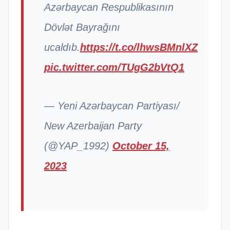
Azərbaycan Respublikasının
Dövlət Bayrağını
ucaldıb.
https://t.co/lhwsBMnlXZ
pic.twitter.com/TUgG2bVtQ1
— Yeni Azərbaycan Partiyası/
New Azerbaijan Party
(@YAP_1992)
October 15,
2023