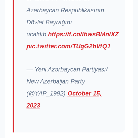
Azərbaycan Respublikasının
Dövlət Bayrağını
ucaldıb.
https://t.co/lhwsBMnlXZ
pic.twitter.com/TUgG2bVtQ1
— Yeni Azərbaycan Partiyası/
New Azerbaijan Party
(@YAP_1992)
October 15,
2023