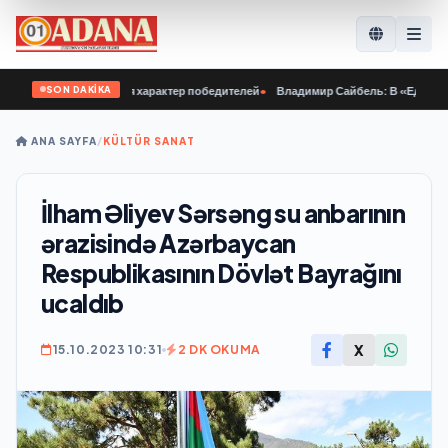
SON DAKİKA
й молодёжи куётся характер победителей
•
Владимир Сайбель: В «Единой Росс
ANA SAYFA
/
KÜLTÜR SANAT
İlham Əliyev Sərsəng su anbarının
ərazisində Azərbaycan
Respublikasının Dövlət Bayrağını
ucaldıb
X
15.10.2023 10:31
2 DK OKUMA