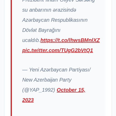
su anbarının ərazisində
Azərbaycan Respublikasının
Dövlət Bayrağını
ucaldıb.
https://t.co/lhwsBMnlXZ
pic.twitter.com/TUgG2bVtQ1
— Yeni Azərbaycan Partiyası/
New Azerbaijan Party
(@YAP_1992)
October 15,
2023