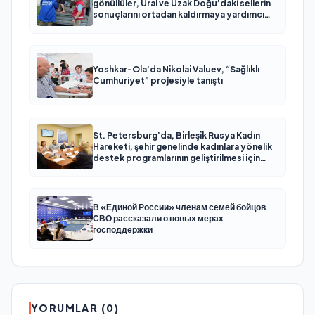
gönüllüler, Ural ve Uzak Doğu’daki sellerin
sonuçlarını ortadan kaldırmaya yardımcı
oluyor
Yoshkar-Ola’da Nikolai Valuev, “Sağlıklı
Cumhuriyet” projesiyle tanıştı
St. Petersburg’da, Birleşik Rusya Kadın
Hareketi, şehir genelinde kadınlara yönelik
destek programlarının geliştirilmesi için
öneriler hazırladı
В «Единой России» членам семей бойцов
СВО рассказали о новых мерах
господдержки
YORUMLAR (0)