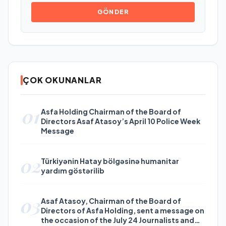
GÖNDER
ÇOK OKUNANLAR
01
Asfa Holding Chairman of the Board of
Directors Asaf Atasoy’s April 10 Police Week
Message
02
Türkiyənin Hatay bölgəsinə humanitar
yardım göstərilib
03
Asaf Atasoy, Chairman of the Board of
Directors of Asfa Holding, sent a message on
the occasion of the July 24 Journalists and