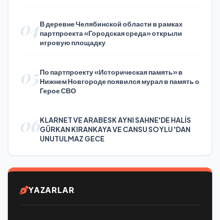
Press Day
04
В деревне Челябинской области в рамках
партпроекта «Городская среда» открыли
игровую площадку
05
По партпроекту «Историческая память» в
Нижнем Новгороде появился мурал в память о
Герое СВО
06
KLARNET VE ARABESK AYNI SAHNE'DE HALİS
GÜRKAN KIRANKAYA VE CANSU SOYLU 'DAN
UNUTULMAZ GECE
YAZARLAR