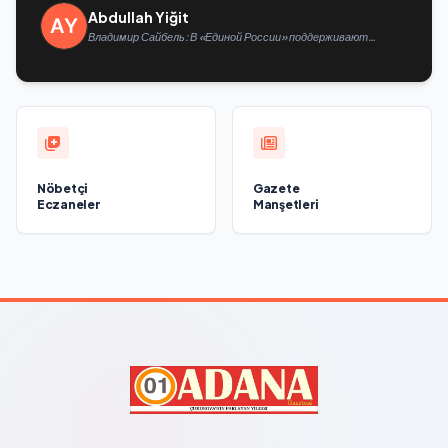
Abdullah Yiğit
Владимир Сайбель: В «Единой России» поддерживают
решение Минтруда упростить для бывших участников СВО
получение соцконтракта
Nöbetçi
Gazete
Eczaneler
Manşetleri