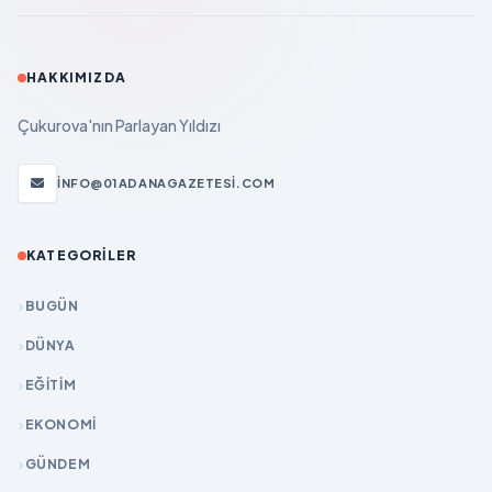
HAKKIMIZDA
Çukurova'nın Parlayan Yıldızı
INFO@01ADANAGAZETESI.COM
KATEGORILER
BUGÜN
DÜNYA
EĞİTİM
EKONOMİ
GÜNDEM