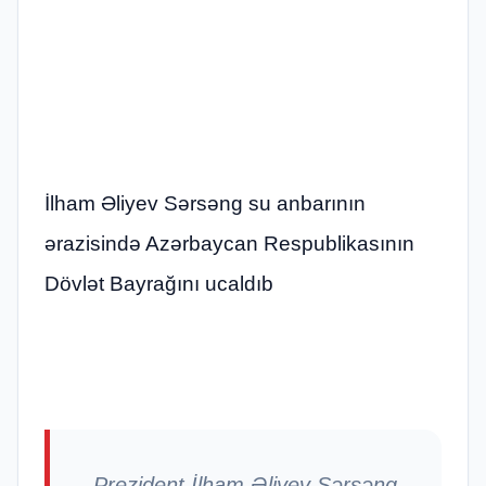
İlham Əliyev Sərsəng su anbarının
ərazisində Azərbaycan Respublikasının
Dövlət Bayrağını ucaldıb
Prezident İlham Əliyev Sərsəng