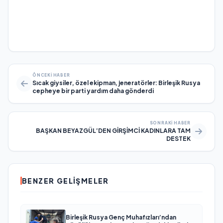
ÖNCEKI HABER
Sıcak giysiler, özel ekipman, jeneratörler: Birleşik Rusya
cepheye bir parti yardım daha gönderdi
SONRAKI HABER
BAŞKAN BEYAZGÜL’DEN GİRŞİMCİ KADINLARA TAM
DESTEK
BENZER GELIŞMELER
Birleşik Rusya Genç Muhafızları’ndan