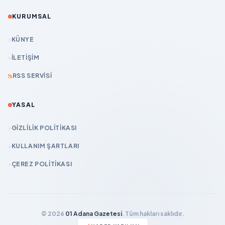
KURUMSAL
KÜNYE
İLETIŞIM
RSS SERVISI
YASAL
GIZLILIK POLITIKASI
KULLANIM ŞARTLARI
ÇEREZ POLITIKASI
© 2026
01 Adana Gazetesi
. Tüm hakları saklıdır.