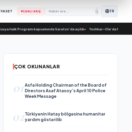
TR
İYASET
CANLI AKIŞ
a Halk Programı kapsamında Saratov’da açıldı
•
Yoshkar-Ola’da Nikolai Valuev, 
ÇOK OKUNANLAR
01
Asfa Holding Chairman of the Board of
Directors Asaf Atasoy’s April 10 Police
Week Message
02
Türkiyənin Hatay bölgəsinə humanitar
yardım göstərilib