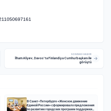
57211050697161
SONRAKI HABER
İlham Aliyev, Davos’ta Finlandiya Cumhurbaşkanı ile
görüştü
В Санкт-Петербурге «Женское движение
Единой России» сформировало предложения
по развитию городских программ поддержки