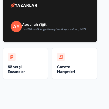
YAZARLAR
Abdullah Yiğit
Yeni Yükseklik engellilere yönelik spor salonu, 2021
Birleşik Rusya Halk Programı kapsamında Saratov’da
açıldı
Nöbetçi
Gazete
Eczaneler
Manşetleri