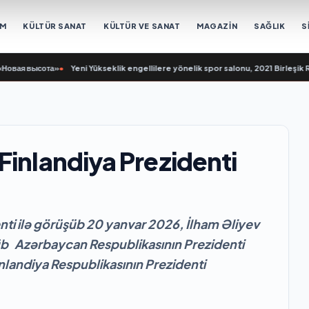
EM
KÜLTÜR SANAT
KÜLTÜR VE SANAT
MAGAZİN
SAĞLIK
S
я высота»
•
Yeni Yükseklik engellilere yönelik spor salonu, 2021 Birleşik Rusy
Finlandiya Prezidenti
nti ilə görüşüb 20 yanvar 2026, İlham Əliyev
üb Azərbaycan Respublikasının Prezidenti
landiya Respublikasının Prezidenti