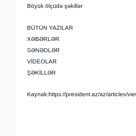
Böyük ölçüdə şəkillər
BÜTÜN YAZILAR
XƏBƏRLƏR
SƏNƏDLƏR
VİDEOLAR
ŞƏKİLLƏR
Kaynak:https://president.az/az/articles/v