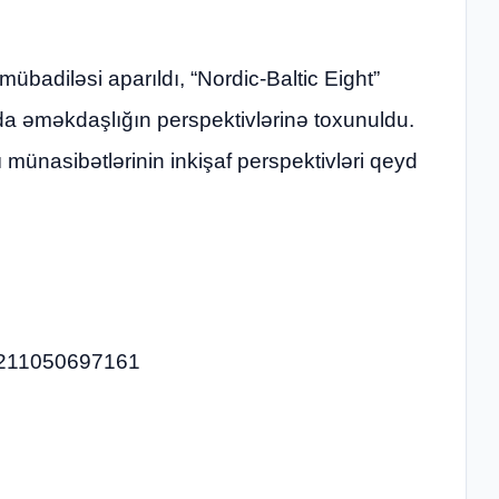
mübadiləsi aparıldı, “Nordic-Baltic Eight”
a əməkdaşlığın perspektivlərinə toxunuldu.
münasibətlərinin inkişaf perspektivləri qeyd
57211050697161