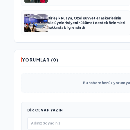
Birleşik Rusya, Özel Kuvvetler askerlerinin
aile üyelerini yeni hükümet destek önlemleri
hakkında bilgilendirdi
YORUMLAR (0)
Bu habere henüz yorum yapı
BIR CEVAP YAZIN