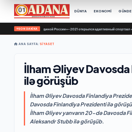
DÜNYA
EKONOMİ
GÜND
SON DAKİKA
родной программе «Единой России»-2021 открылся адаптивный спортзал «Нова
ANA SAYFA
/
SİYASET
İlham Əliyev Davosda 
ilə görüşüb
İlham Əliyev Davosda Finlandiya Prezide
Davosda Finlandiya Prezidenti ilə görüş
İlham Əliyev yanvarın 20-də Davosda Fin
Aleksandr Stubb ilə görüşüb.