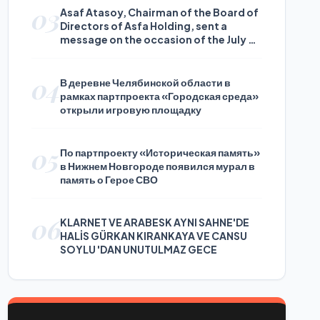
03
Asaf Atasoy, Chairman of the Board of
Directors of Asfa Holding, sent a
message on the occasion of the July 24
Journalists and Press Day
04
В деревне Челябинской области в
рамках партпроекта «Городская среда»
открыли игровую площадку
05
По партпроекту «Историческая память»
в Нижнем Новгороде появился мурал в
память о Герое СВО
06
KLARNET VE ARABESK AYNI SAHNE'DE
HALİS GÜRKAN KIRANKAYA VE CANSU
SOYLU 'DAN UNUTULMAZ GECE