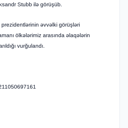
ksandr Stubb ilə görüşüb.
ezidentlərinin əvvəlki görüşləri
manı ölkələrimiz arasında əlaqələrin
arıldığı vurğulandı.
57211050697161