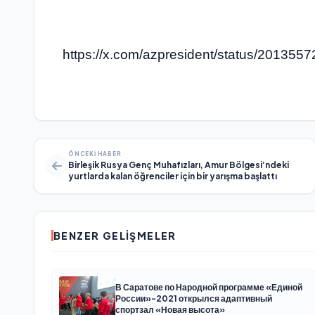
https://x.com/azpresident/status/20135
ÖNCEKI HABER
Birleşik Rusya Genç Muhafızları, Amur Bölgesi’ndeki
yurtlarda kalan öğrenciler için bir yarışma başlattı
BENZER GELIŞMELER
В Саратове по Народной программе «Единой
России»-2021 открылся адаптивный
спортзал «Новая высота»