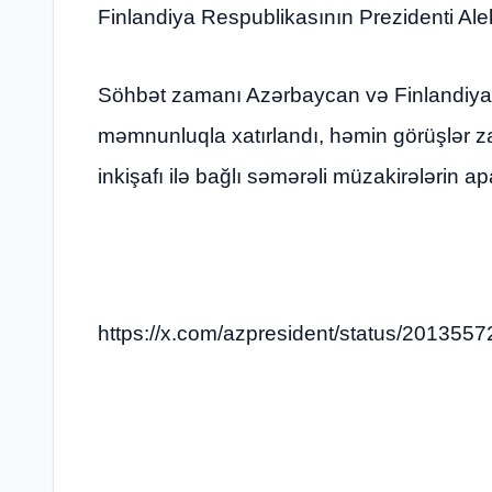
Finlandiya Respublikasının Prezidenti Ale
Söhbət zamanı Azərbaycan və Finlandiya pr
məmnunluqla xatırlandı, həmin görüşlər za
inkişafı ilə bağlı səmərəli müzakirələrin ap
https://x.com/azpresident/status/20135