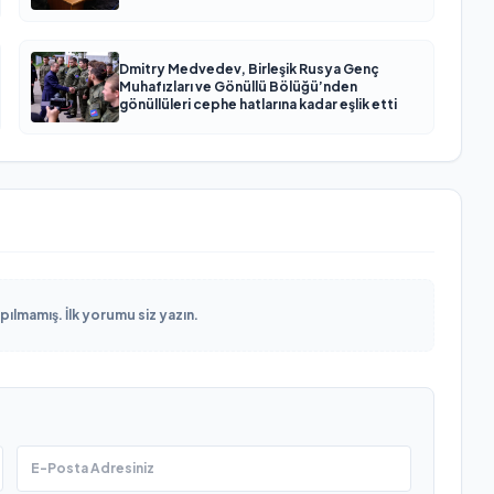
женщин
Dmitry Medvedev, Birleşik Rusya Genç
Muhafızları ve Gönüllü Bölüğü’nden
gönüllüleri cephe hatlarına kadar eşlik etti
lmamış. İlk yorumu siz yazın.