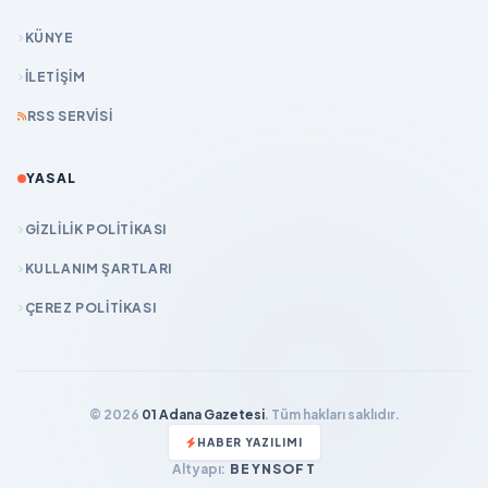
KÜNYE
İLETIŞIM
RSS SERVISI
YASAL
GIZLILIK POLITIKASI
KULLANIM ŞARTLARI
ÇEREZ POLITIKASI
© 2026
01 Adana Gazetesi
. Tüm hakları saklıdır.
HABER YAZILIMI
Altyapı:
BEYNSOFT