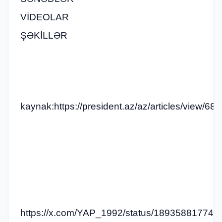
VİDEOLAR
ŞƏKİLLƏR
kaynak:https://president.az/az/articles/view/68
https://x.com/YAP_1992/status/18935881774