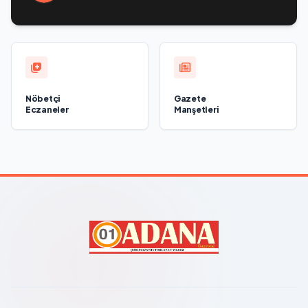
Rusya Halk Programı kapsamında Saratov’da açıldı
Nöbetçi
Gazete
Eczaneler
Manşetleri