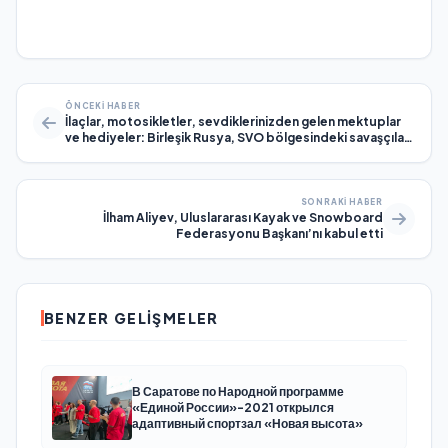
ÖNCEKI HABER
İlaçlar, motosikletler, sevdiklerinizden gelen mektuplar
ve hediyeler: Birleşik Rusya, SVO bölgesindeki savaşçıları
destekliyor
SONRAKI HABER
İlham Aliyev, Uluslararası Kayak ve Snowboard
Federasyonu Başkanı’nı kabul etti
BENZER GELIŞMELER
В Саратове по Народной программе
«Единой России»-2021 открылся
адаптивный спортзал «Новая высота»