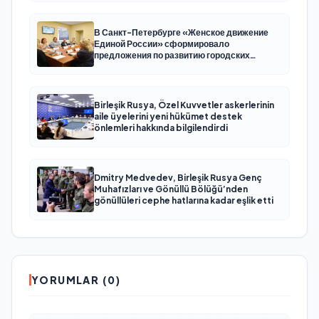
В Санкт-Петербурге «Женское движение
Единой России» сформировало
предложения по развитию городских
программ поддержки женщин
Birleşik Rusya, Özel Kuvvetler askerlerinin
aile üyelerini yeni hükümet destek
önlemleri hakkında bilgilendirdi
Dmitry Medvedev, Birleşik Rusya Genç
Muhafızları ve Gönüllü Bölüğü’nden
gönüllüleri cephe hatlarına kadar eşlik etti
YORUMLAR (0)