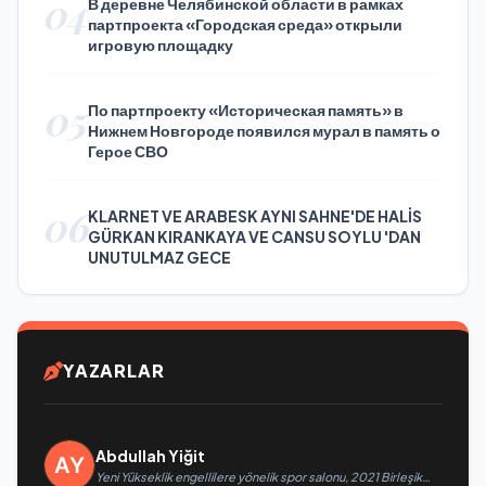
04
В деревне Челябинской области в рамках
партпроекта «Городская среда» открыли
игровую площадку
05
По партпроекту «Историческая память» в
Нижнем Новгороде появился мурал в память о
Герое СВО
06
KLARNET VE ARABESK AYNI SAHNE'DE HALİS
GÜRKAN KIRANKAYA VE CANSU SOYLU 'DAN
UNUTULMAZ GECE
YAZARLAR
Abdullah Yiğit
Yeni Yükseklik engellilere yönelik spor salonu, 2021 Birleşik