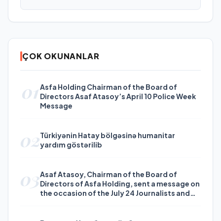
ÇOK OKUNANLAR
01
Asfa Holding Chairman of the Board of
Directors Asaf Atasoy’s April 10 Police Week
Message
02
Türkiyənin Hatay bölgəsinə humanitar
yardım göstərilib
03
Asaf Atasoy, Chairman of the Board of
Directors of Asfa Holding, sent a message on
the occasion of the July 24 Journalists and
Press Day