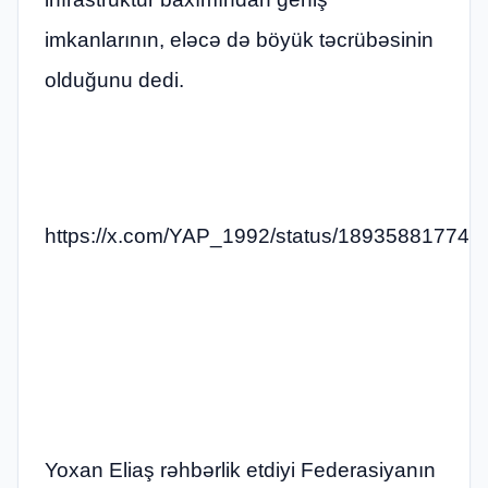
imkanlarının, eləcə də böyük təcrübəsinin
olduğunu dedi.
https://x.com/YAP_1992/status/18935881774
Yoxan Eliaş rəhbərlik etdiyi Federasiyanın