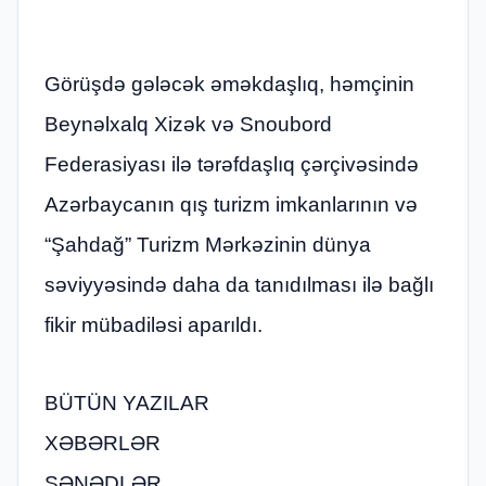
Görüşdə gələcək əməkdaşlıq, həmçinin
Beynəlxalq Xizək və Snoubord
Federasiyası ilə tərəfdaşlıq çərçivəsində
Azərbaycanın qış turizm imkanlarının və
“Şahdağ” Turizm Mərkəzinin dünya
səviyyəsində daha da tanıdılması ilə bağlı
fikir mübadiləsi aparıldı.
BÜTÜN YAZILAR
XƏBƏRLƏR
SƏNƏDLƏR