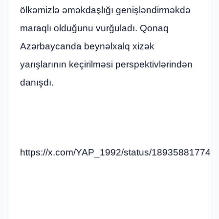
ölkəmizlə əməkdaşlığı genişləndirməkdə
maraqlı olduğunu vurğuladı. Qonaq
Azərbaycanda beynəlxalq xizək
yarışlarının keçirilməsi perspektivlərindən
danışdı.
https://x.com/YAP_1992/status/18935881774