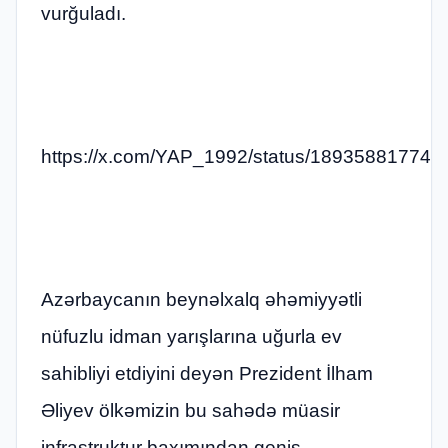
vurğuladı.
https://x.com/YAP_1992/status/18935881774
Azərbaycanın beynəlxalq əhəmiyyətli
nüfuzlu idman yarışlarına uğurla ev
sahibliyi etdiyini deyən Prezident İlham
Əliyev ölkəmizin bu sahədə müasir
infrastruktur baxımından geniş