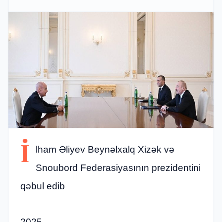
İ
lham Əliyev Beynəlxalq Xizək və
Snoubord Federasiyasının prezidentini
qəbul edib
2025,