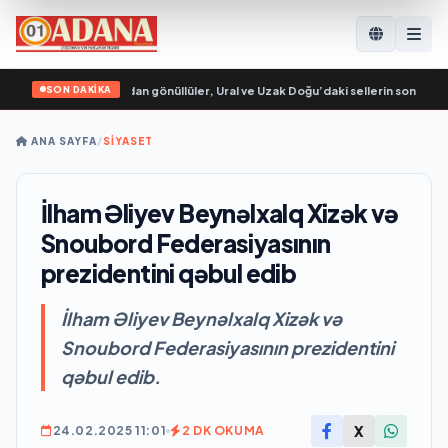
SON DAKİKA
Genç Muhafızları’ndan gönüllüler, Ural ve Uzak Doğu’daki sellerin sonuçlarını 
ANA SAYFA
/
SİYASET
İlham Əliyev Beynəlxalq Xizək və
Snoubord Federasiyasının
prezidentini qəbul edib
İlham Əliyev Beynəlxalq Xizək və
Snoubord Federasiyasının prezidentini
qəbul edib.
X
24.02.2025 11:01
2 DK OKUMA