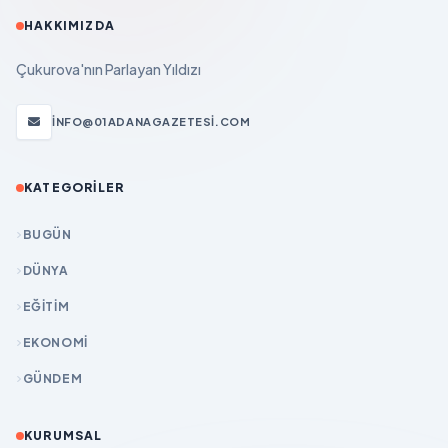
HAKKIMIZDA
Çukurova'nın Parlayan Yıldızı
INFO@01ADANAGAZETESI.COM
KATEGORILER
BUGÜN
DÜNYA
EĞİTİM
EKONOMİ
GÜNDEM
KURUMSAL