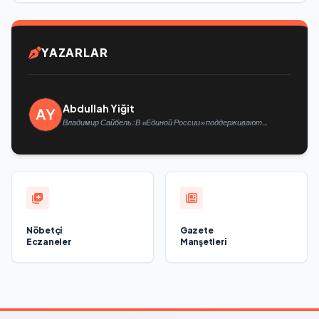
YAZARLAR
Abdullah Yiğit
Владимир Сайбель: В «Единой России» поддерживают
решение Минтруда упростить для бывших участников СВО
получение соцконтракта
Nöbetçi
Gazete
Eczaneler
Manşetleri