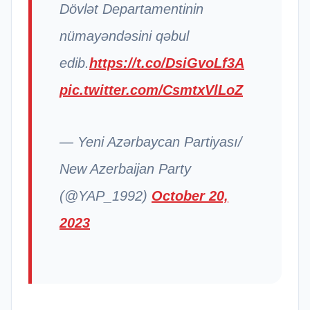
Dövlət Departamentinin
nümayəndəsini qəbul
edib.
https://t.co/DsiGvoLf3A
pic.twitter.com/CsmtxVlLoZ
— Yeni Azərbaycan Partiyası/
New Azerbaijan Party
(@YAP_1992)
October 20,
2023