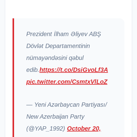
Prezident İlham Əliyev ABŞ
Dövlət Departamentinin
nümayəndəsini qəbul
edib.
https://t.co/DsiGvoLf3A
pic.twitter.com/CsmtxVlLoZ
— Yeni Azərbaycan Partiyası/
New Azerbaijan Party
(@YAP_1992)
October 20,