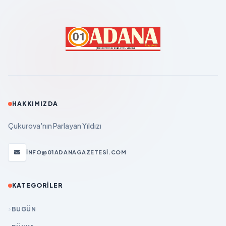
HAKKIMIZDA
Çukurova'nın Parlayan Yıldızı
INFO@01ADANAGAZETESI.COM
KATEGORILER
BUGÜN