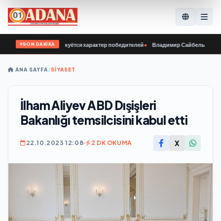
SON DAKİKA
 нашей молодёжи куётся характер победителей
•
Владимир Сайбель: В «Единой 
ANA SAYFA
/
SİYASET
İlham Aliyev ABD Dışişleri
Bakanlığı temsilcisini kabul etti
X
22.10.2023 12:08
2 DK OKUMA