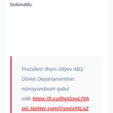
bulunuldu.
Prezident İlham Əliyev ABŞ
Dövlət Departamentinin
nümayəndəsini qəbul
edib.
https://t.co/DsiGvoLf3A
pic.twitter.com/CsmtxVlLoZ