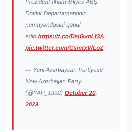
Prezident İlham Əliyev ABŞ
Dövlət Departamentinin
nümayəndəsini qəbul
edib.
https://t.co/DsiGvoLf3A
pic.twitter.com/CsmtxVlLoZ
— Yeni Azərbaycan Partiyası/
New Azerbaijan Party
(@YAP_1992)
October 20,
2023