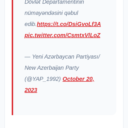
Dövlət Departamentinin
nümayəndəsini qəbul
edib.
https://t.co/DsiGvoLf3A
pic.twitter.com/CsmtxVlLoZ
— Yeni Azərbaycan Partiyası/
New Azerbaijan Party
(@YAP_1992)
October 20,
2023