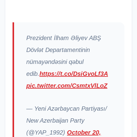
Prezident İlham Əliyev ABŞ
Dövlət Departamentinin
nümayəndəsini qəbul
edib.
https://t.co/DsiGvoLf3A
pic.twitter.com/CsmtxVlLoZ
— Yeni Azərbaycan Partiyası/
New Azerbaijan Party
(@YAP_1992)
October 20,