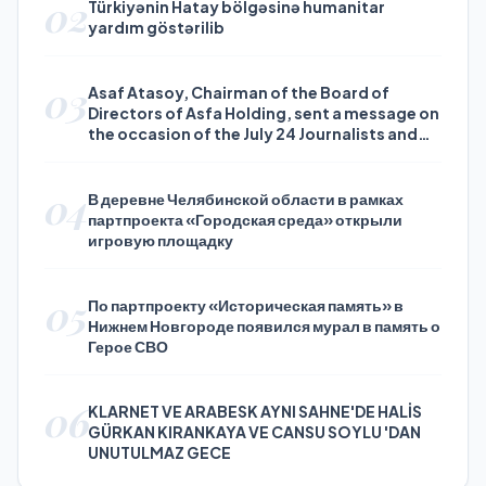
02
Türkiyənin Hatay bölgəsinə humanitar
yardım göstərilib
03
Asaf Atasoy, Chairman of the Board of
Directors of Asfa Holding, sent a message on
the occasion of the July 24 Journalists and
Press Day
04
В деревне Челябинской области в рамках
партпроекта «Городская среда» открыли
игровую площадку
05
По партпроекту «Историческая память» в
Нижнем Новгороде появился мурал в память о
Герое СВО
06
KLARNET VE ARABESK AYNI SAHNE'DE HALİS
GÜRKAN KIRANKAYA VE CANSU SOYLU 'DAN
UNUTULMAZ GECE