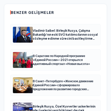
BENZER GELIŞMELER
Vladimir Saibel: Birleşik Rusya, Çalışma
Bakanlığı’nın eski SVO katılımcılarının sosyal
sözleşme edinme sürecini basitleştirme
kararını destekliyor
В Саратове по Народной программе
«Единой России»-2021 открылся
адаптивный спортзал «Новая высота»
В Санкт-Петербурге «Женское движение
Единой России» сформировало
предложения по развитию городских
программ поддержки женщин
Birleşik Rusya, Özel Kuvvetler askerlerinin
aile üyelerini yeni hükümet destek