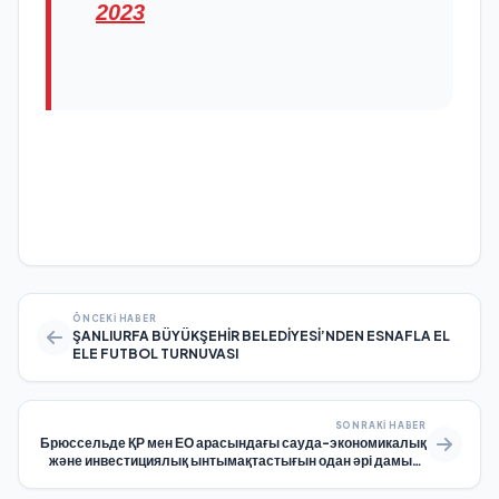
2023
ÖNCEKI HABER
ŞANLIURFA BÜYÜKŞEHİR BELEDİYESİ’NDEN ESNAFLA EL
ELE FUTBOL TURNUVASI
SONRAKI HABER
Брюссельде ҚР мен ЕО арасындағы сауда-экономикалық
және инвестициялық ынтымақтастығын одан әрі дамыту
шаралары талқыланды