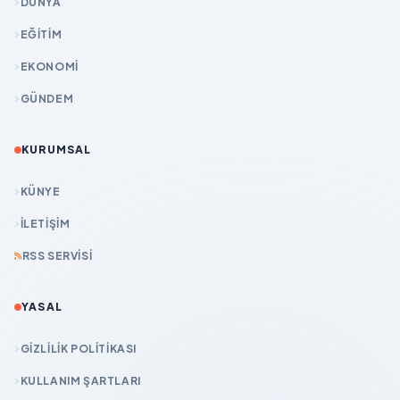
DÜNYA
EĞİTİM
EKONOMİ
GÜNDEM
KURUMSAL
KÜNYE
İLETIŞIM
RSS SERVISI
YASAL
GIZLILIK POLITIKASI
KULLANIM ŞARTLARI