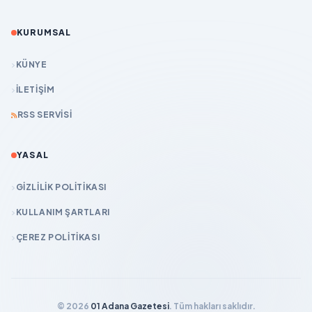
KURUMSAL
KÜNYE
İLETIŞIM
RSS SERVISI
YASAL
GIZLILIK POLITIKASI
KULLANIM ŞARTLARI
ÇEREZ POLITIKASI
© 2026
01 Adana Gazetesi
. Tüm hakları saklıdır.