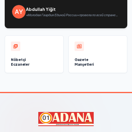
Abdullah Yiğit
«Молодая Гвардия Единой России» провела по всей стране
мероприятия ко Дню физкультурника
Nöbetçi
Gazete
Eczaneler
Manşetleri