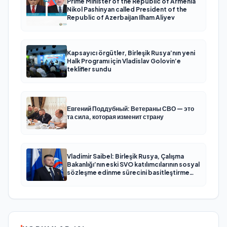
Prime Minister of the Republic of Armenia
Nikol Pashinyan called President of the
Republic of Azerbaijan Ilham Aliyev
Kapsayıcı örgütler, Birleşik Rusya’nın yeni
Halk Programı için Vladislav Golovin’e
teklifler sundu
Евгений Поддубный: Ветераны СВО — это
та сила, которая изменит страну
Vladimir Saibel: Birleşik Rusya, Çalışma
Bakanlığı’nın eski SVO katılımcılarının sosyal
sözleşme edinme sürecini basitleştirme
kararını destekliyor