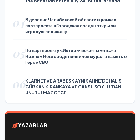
the occasion of the July 24 Journalists and
Press Day
04
В деревне Челябинской области в рамках
партпроекта «Городская среда» открыли
игровую площадку
05
По партпроекту «Историческая память» в
Нижнем Новгороде появился мурал в память о
Герое СВО
06
KLARNET VE ARABESK AYNI SAHNE'DE HALİS
GÜRKAN KIRANKAYA VE CANSU SOYLU 'DAN
UNUTULMAZ GECE
YAZARLAR