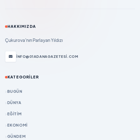
HAKKIMIZDA
Çukurova'nın Parlayan Yıldızı
INFO@01ADANAGAZETESI.COM
KATEGORILER
BUGÜN
DÜNYA
EĞİTİM
EKONOMİ
GÜNDEM