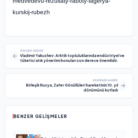
medvedevu-rezultaty-raboty-lagerya-
kurskij-rubezh
ÖNCEKI HABER
Vladimir Yakushev: Arktik topluluklarında endüstriyel ve
tüketici atık yönetimi konuları son derece önemlidir.
SONRAKI HABER
Birleşik Rusya, Zafer Gönüllüleri hareketinin 10. yıl
dönümünü kutladı
BENZER GELIŞMELER