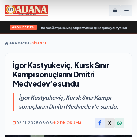
SON DAKİKA
й России» провела по всей стране мероприятия ко Дню физкультурника
•
Ermen
ANA SAYFA
/
SİYASET
İgor Kastyukeviç, Kursk Sınır
Kampı sonuçlarını Dmitri
Medvedev’e sundu
İgor Kastyukeviç, Kursk Sınır Kampı
sonuçlarını Dmitri Medvedev'e sundu.
X
02.11.2025 08:08
2 DK OKUMA