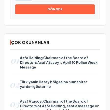
GÖNDER
ÇOK OKUNANLAR
01
Asfa Holding Chairman of the Board of
Directors Asaf Atasoy’s April 10 Police Week
Message
02
Türkiyənin Hatay bölgəsinə humanitar
yardım göstərilib
03
Asaf Atasoy, Chairman of the Board of
Directors of Asfa Holding, sent a message on