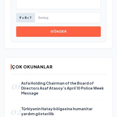
9 + 8 = ?
GÖNDER
ÇOK OKUNANLAR
01
Asfa Holding Chairman of the Board of
Directors Asaf Atasoy’s April 10 Police Week
Message
02
Türkiyənin Hatay bölgəsinə humanitar
yardım göstərilib