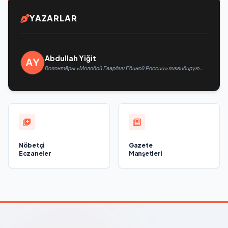
YAZARLAR
Abdullah Yiğit
Волонтёры «Молодой Гвардии Единой России» ликвидируют
последствия паводков на Урале и Дальнем Востоке
Nöbetçi
Gazete
Eczaneler
Manşetleri