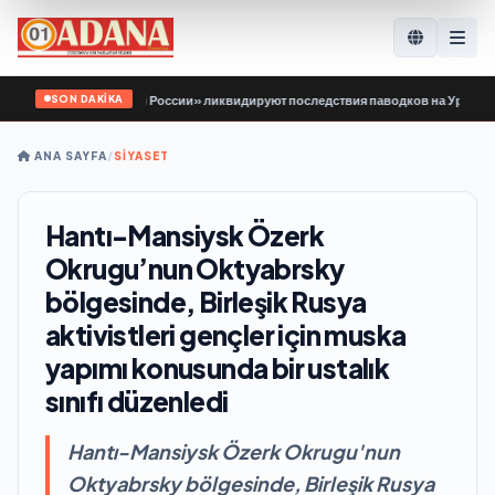
SON DAKİKA
ой Гвардии Единой России» ликвидируют последствия паводков на Урале и Да
ANA SAYFA
/
SİYASET
Hantı-Mansiysk Özerk
Okrugu’nun Oktyabrsky
bölgesinde, Birleşik Rusya
aktivistleri gençler için muska
yapımı konusunda bir ustalık
sınıfı düzenledi
Hantı-Mansiysk Özerk Okrugu'nun
Oktyabrsky bölgesinde, Birleşik Rusya