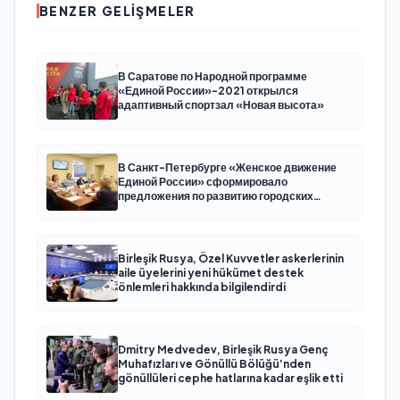
BENZER GELIŞMELER
В Саратове по Народной программе
«Единой России»-2021 открылся
адаптивный спортзал «Новая высота»
В Санкт-Петербурге «Женское движение
Единой России» сформировало
предложения по развитию городских
программ поддержки женщин
Birleşik Rusya, Özel Kuvvetler askerlerinin
aile üyelerini yeni hükümet destek
önlemleri hakkında bilgilendirdi
Dmitry Medvedev, Birleşik Rusya Genç
Muhafızları ve Gönüllü Bölüğü’nden
gönüllüleri cephe hatlarına kadar eşlik etti