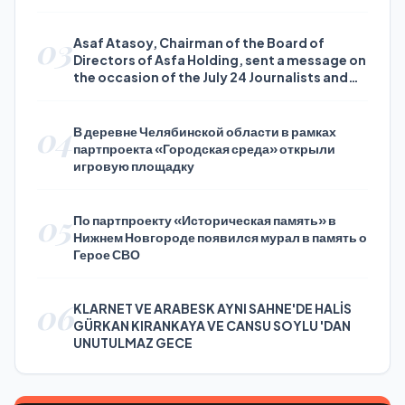
03
Asaf Atasoy, Chairman of the Board of
Directors of Asfa Holding, sent a message on
the occasion of the July 24 Journalists and
Press Day
04
В деревне Челябинской области в рамках
партпроекта «Городская среда» открыли
игровую площадку
05
По партпроекту «Историческая память» в
Нижнем Новгороде появился мурал в память о
Герое СВО
06
KLARNET VE ARABESK AYNI SAHNE'DE HALİS
GÜRKAN KIRANKAYA VE CANSU SOYLU 'DAN
UNUTULMAZ GECE