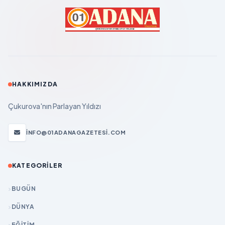
HAKKIMIZDA
Çukurova'nın Parlayan Yıldızı
INFO@01ADANAGAZETESI.COM
KATEGORILER
BUGÜN
DÜNYA
EĞİTİM