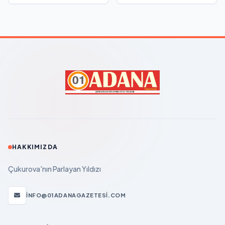
HAKKIMIZDA
Çukurova'nın Parlayan Yıldızı
INFO@01ADANAGAZETESI.COM