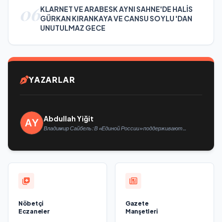
06
KLARNET VE ARABESK AYNI SAHNE'DE HALİS
GÜRKAN KIRANKAYA VE CANSU SOYLU 'DAN
UNUTULMAZ GECE
YAZARLAR
Abdullah Yiğit
Владимир Сайбель: В «Единой России» поддерживают
решение Минтруда упростить для бывших участников СВО
получение соцконтракта
Nöbetçi
Gazete
Eczaneler
Manşetleri