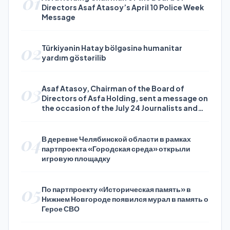
01
Directors Asaf Atasoy’s April 10 Police Week
Message
02
Türkiyənin Hatay bölgəsinə humanitar
yardım göstərilib
03
Asaf Atasoy, Chairman of the Board of
Directors of Asfa Holding, sent a message on
the occasion of the July 24 Journalists and
Press Day
04
В деревне Челябинской области в рамках
партпроекта «Городская среда» открыли
игровую площадку
05
По партпроекту «Историческая память» в
Нижнем Новгороде появился мурал в память о
Герое СВО