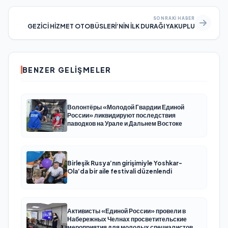
SONRAKI HABER
GEZİCİ HİZMET OTOBÜSLERİ’NİN İLK DURAĞI YAKUPLU
BENZER GELIŞMELER
Волонтёры «Молодой Гвардии Единой
России» ликвидируют последствия
паводков на Урале и Дальнем Востоке
Birleşik Rusya’nın girişimiyle Yoshkar-
Ola’da bir aile festivali düzenlendi
Активисты «Единой России» провели в
Набережных Челнах просветительские
мероприятия для молодых специалистов