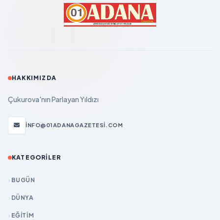
HAKKIMIZDA
Çukurova'nın Parlayan Yıldızı
INFO@01ADANAGAZETESI.COM
KATEGORILER
BUGÜN
DÜNYA
EĞİTİM