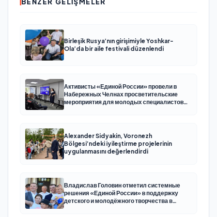
BENZER GELIŞMELER
Birleşik Rusya’nın girişimiyle Yoshkar-
Ola’da bir aile festivali düzenlendi
Активисты «Единой России» провели в
Набережных Челнах просветительские
мероприятия для молодых специалистов
КАМАЗа
Alexander Sidyakin, Voronezh
Bölgesi’ndeki iyileştirme projelerinin
uygulanmasını değerlendirdi
Владислав Головин отметил системные
решения «Единой России» в поддержку
детского и молодёжного творчества в
Новодвинске Архангельской области