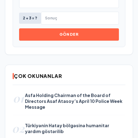
2 + 3 = ?
GÖNDER
ÇOK OKUNANLAR
01
Asfa Holding Chairman of the Board of
Directors Asaf Atasoy’s April 10 Police Week
Message
02
Türkiyənin Hatay bölgəsinə humanitar
yardım göstərilib