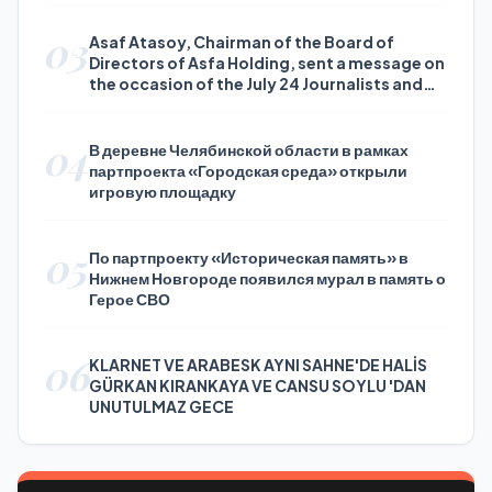
03
Asaf Atasoy, Chairman of the Board of
Directors of Asfa Holding, sent a message on
the occasion of the July 24 Journalists and
Press Day
04
В деревне Челябинской области в рамках
партпроекта «Городская среда» открыли
игровую площадку
05
По партпроекту «Историческая память» в
Нижнем Новгороде появился мурал в память о
Герое СВО
06
KLARNET VE ARABESK AYNI SAHNE'DE HALİS
GÜRKAN KIRANKAYA VE CANSU SOYLU 'DAN
UNUTULMAZ GECE