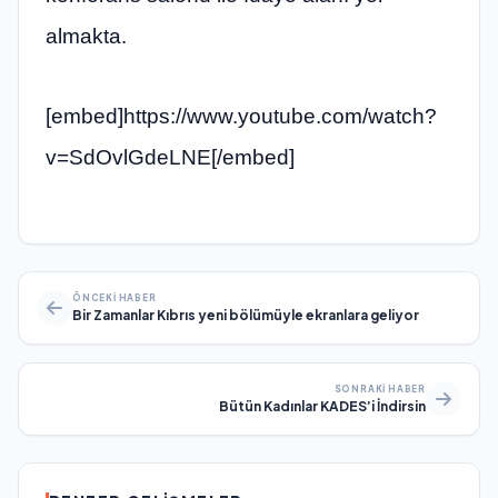
almakta.
[embed]https://www.youtube.com/watch?
v=SdOvlGdeLNE[/embed]
ÖNCEKI HABER
Bir Zamanlar Kıbrıs yeni bölümüyle ekranlara geliyor
SONRAKI HABER
Bütün Kadınlar KADES’i İndirsin