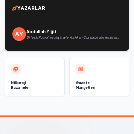
YAZARLAR
Abdullah Yiğit
Birleşik Rusya’nın girişimiyle Yoshkar-Ola’da bir aile festivali
düzenlendi
Nöbetçi
Gazete
Eczaneler
Manşetleri