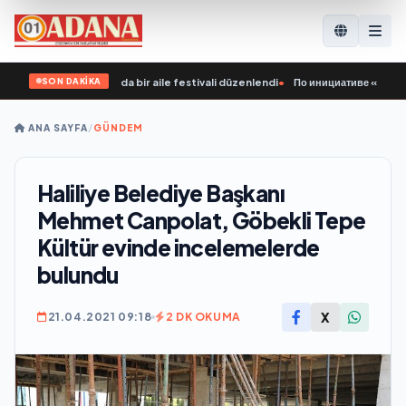
SON DAKİKA
şimiyle Yoshkar-Ola’da bir aile festivali düzenlendi
•
По инициативе «Единой Р
ANA SAYFA
/
GÜNDEM
Haliliye Belediye Başkanı
Mehmet Canpolat, Göbekli Tepe
Kültür evinde incelemelerde
bulundu
X
21.04.2021 09:18
2 DK OKUMA