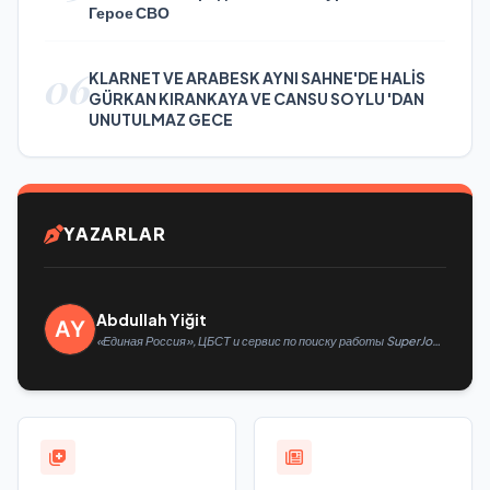
Герое СВО
06
KLARNET VE ARABESK AYNI SAHNE'DE HALİS
GÜRKAN KIRANKAYA VE CANSU SOYLU 'DAN
UNUTULMAZ GECE
YAZARLAR
Abdullah Yiğit
«Единая Россия», ЦБСТ и сервис по поиску работы SuperJob
создадут первую в России специализированную платформу
для трудоустройства ветеранов СВО