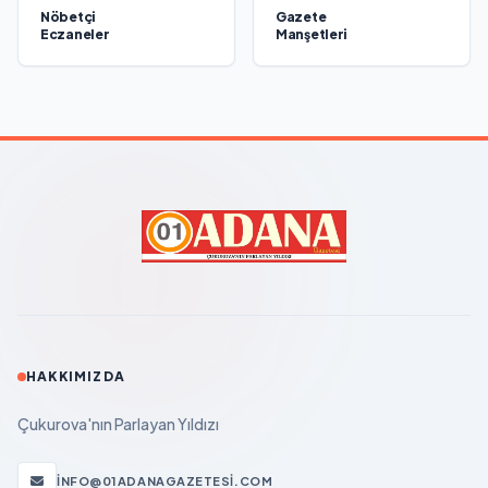
Nöbetçi
Gazete
Eczaneler
Manşetleri
HAKKIMIZDA
Çukurova'nın Parlayan Yıldızı
INFO@01ADANAGAZETESI.COM