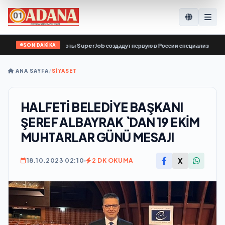
SON DAKİKA
ервис по поиску работы SuperJob создадут первую в России специализированн
ANA SAYFA
/
SİYASET
HALFETİ BELEDİYE BAŞKANI
ŞEREF ALBAYRAK `DAN 19 EKİM
MUHTARLAR GÜNÜ MESAJI
X
18.10.2023 02:10
2 DK OKUMA