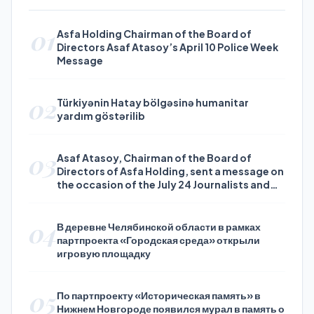
01
Asfa Holding Chairman of the Board of
Directors Asaf Atasoy’s April 10 Police Week
Message
02
Türkiyənin Hatay bölgəsinə humanitar
yardım göstərilib
03
Asaf Atasoy, Chairman of the Board of
Directors of Asfa Holding, sent a message on
the occasion of the July 24 Journalists and
Press Day
04
В деревне Челябинской области в рамках
партпроекта «Городская среда» открыли
игровую площадку
05
По партпроекту «Историческая память» в
Нижнем Новгороде появился мурал в память о