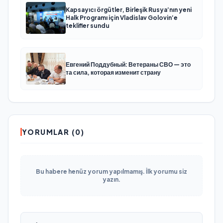
Kapsayıcı örgütler, Birleşik Rusya’nın yeni
Halk Programı için Vladislav Golovin’e
teklifler sundu
Евгений Поддубный: Ветераны СВО — это
та сила, которая изменит страну
YORUMLAR (0)
Bu habere henüz yorum yapılmamış. İlk yorumu siz
yazın.