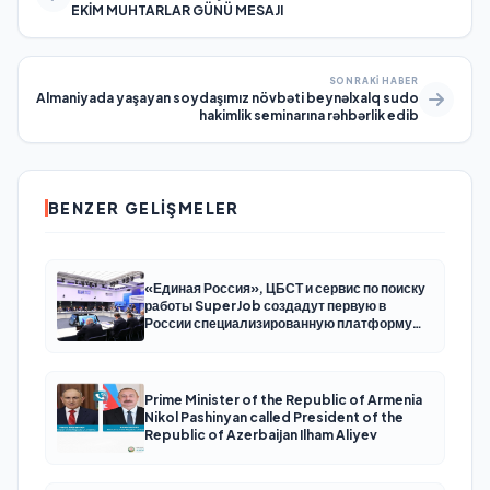
EKİM MUHTARLAR GÜNÜ MESAJI
SONRAKI HABER
Almaniyada yaşayan soydaşımız növbəti beynəlxalq sudo
hakimlik seminarına rəhbərlik edib
BENZER GELIŞMELER
«Единая Россия», ЦБСТ и сервис по поиску
работы SuperJob создадут первую в
России специализированную платформу
для трудоустройства ветеранов СВО
Prime Minister of the Republic of Armenia
Nikol Pashinyan called President of the
Republic of Azerbaijan Ilham Aliyev