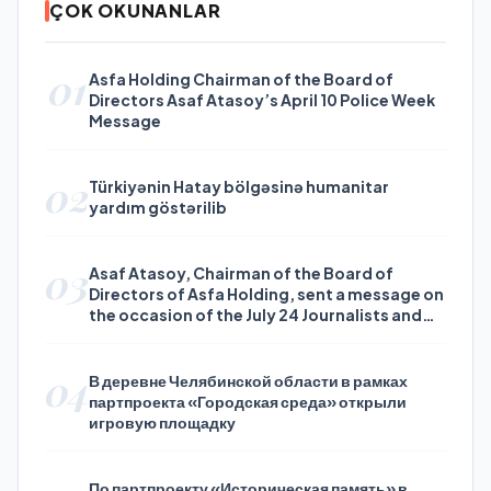
ÇOK OKUNANLAR
01
Asfa Holding Chairman of the Board of
Directors Asaf Atasoy’s April 10 Police Week
Message
02
Türkiyənin Hatay bölgəsinə humanitar
yardım göstərilib
03
Asaf Atasoy, Chairman of the Board of
Directors of Asfa Holding, sent a message on
the occasion of the July 24 Journalists and
Press Day
04
В деревне Челябинской области в рамках
партпроекта «Городская среда» открыли
игровую площадку
По партпроекту «Историческая память» в