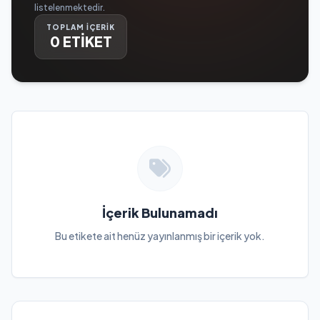
listelenmektedir.
TOPLAM İÇERİK
0 ETİKET
İçerik Bulunamadı
Bu etikete ait henüz yayınlanmış bir içerik yok.