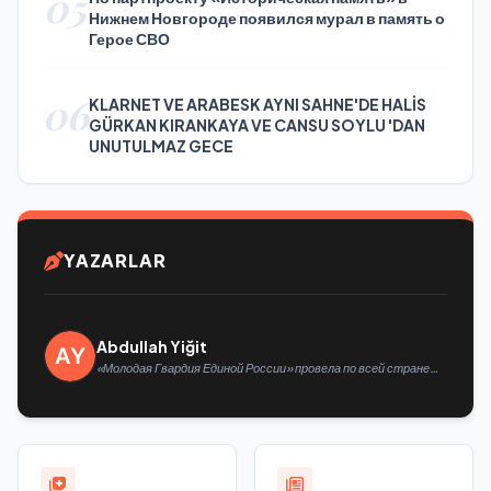
05
Нижнем Новгороде появился мурал в память о
Герое СВО
06
KLARNET VE ARABESK AYNI SAHNE'DE HALİS
GÜRKAN KIRANKAYA VE CANSU SOYLU 'DAN
UNUTULMAZ GECE
YAZARLAR
Abdullah Yiğit
«Молодая Гвардия Единой России» провела по всей стране
мероприятия ко Дню физкультурника