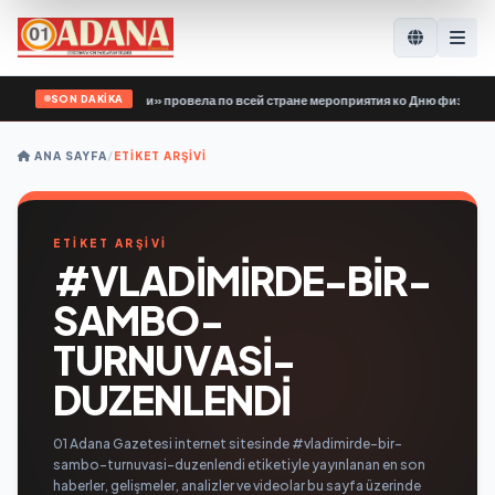
SON DAKİKA
вардия Единой России» провела по всей стране мероприятия ко Дню физкульту
ANA SAYFA
/
ETIKET ARŞIVI
ETİKET ARŞİVİ
#VLADIMIRDE-BIR-
SAMBO-
TURNUVASI-
DUZENLENDI
01 Adana Gazetesi internet sitesinde #vladimirde-bir-
sambo-turnuvasi-duzenlendi etiketiyle yayınlanan en son
haberler, gelişmeler, analizler ve videolar bu sayfa üzerinde