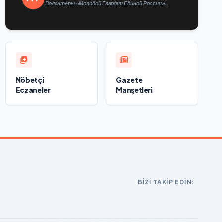
Волонтёры «Молодой Гвардии Единой России»
ликвидируют последствия паводков на Урале и
Дальнем Востоке
Nöbetçi
Gazete
Eczaneler
Manşetleri
BIZI TAKIP EDIN: