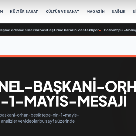
EM
KÜLTÜR SANAT
KÜLTÜR VE SANAT
MAGAZİN
SAĞLIK
S
eşme edinme sürecini basitleştirme kararını destekliyor
•
Волонтёры «Молодой 
NEL-BASKANI-OR
N-1-MAYIS-MESAJI
l-baskani-orhan-besiktepe-nin-1-mayis-
 analizler ve videolar bu sayfa üzerinde