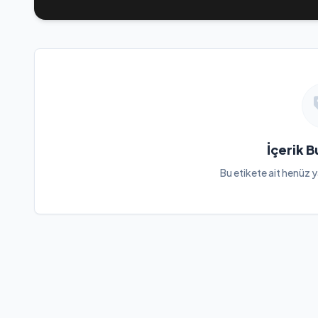
İçerik 
Bu etikete ait henüz y