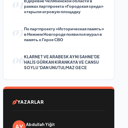
04
В деревне Челябинской области в
рамках партпроекта «Городская среда»
открыли игровую площадку
05
По партпроекту «Историческая память»
в Нижнем Новгороде появился мурал в
память о Герое СВО
06
KLARNET VE ARABESK AYNI SAHNE'DE
HALİS GÜRKAN KIRANKAYA VE CANSU
SOYLU 'DAN UNUTULMAZ GECE
YAZARLAR
Abdullah Yiğit