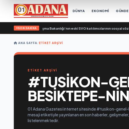
DÜNYA
EKONOMİ
GÜND
SON DAKİKA
bel: Birleşik Rusya, Çalışma Bakanlığı’nın eski SVO katılımcılarının sosyal sözl
ANA SAYFA
/
ETIKET ARŞIVI
ETİKET ARŞİVİ
#TUSIKON-GE
BESIKTEPE-NI
01 Adana Gazetesi internet sitesinde #tusikon-gene
mesaji etiketiyle yayınlanan en son haberler, gelişmeler,
listelenmektedir.