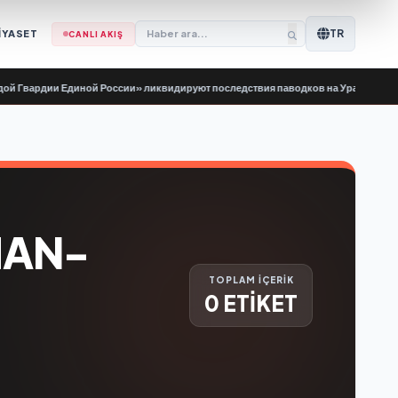
TR
İYASET
CANLI AKIŞ
Гвардии Единой России» ликвидируют последствия паводков на Урале и Дальн
HAN-
TOPLAM İÇERİK
0 ETİKET