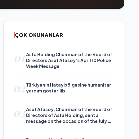
ÇOK OKUNANLAR
01
Asfa Holding Chairman of the Board of
Directors Asaf Atasoy’s April 10 Police
Week Message
02
Türkiyənin Hatay bölgəsinə humanitar
yardım göstərilib
03
Asaf Atasoy, Chairman of the Board of
Directors of Asfa Holding, sent a
message on the occasion of the July 24
Journalists and Press Day