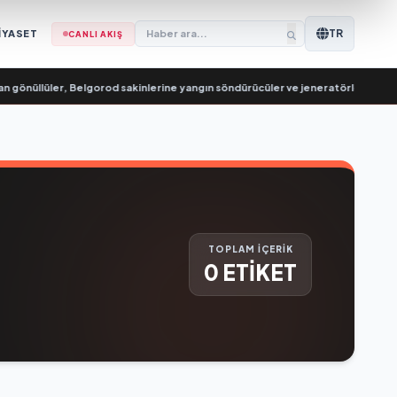
TR
İYASET
CANLI AKIŞ
gönüllüler, Belgorod sakinlerine yangın söndürücüler ve jeneratörler konusun
TOPLAM İÇERİK
0 ETİKET