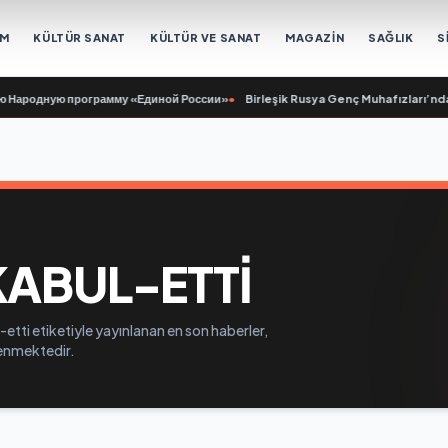
EM
KÜLTÜR SANAT
KÜLTÜR VE SANAT
MAGAZİN
SAĞLIK
S
Народную программу «Единой России»
•
Birleşik Rusya Genç Muhafızları’ndan 
KABUL-ETTI
etti etiketiyle yayınlanan en son haberler,
elenmektedir.