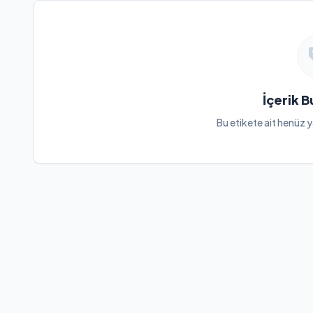
İçerik 
Bu etikete ait henüz y