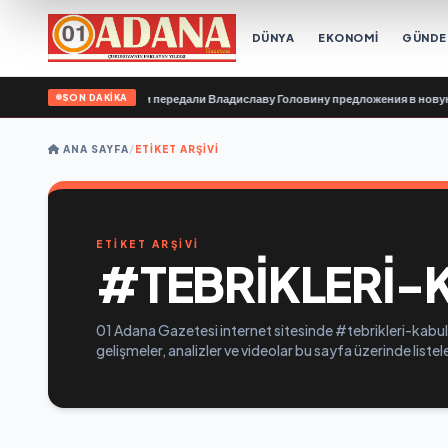
DÜNYA
EKONOMİ
GÜND
SON DAKİKA
клюзивные организации передали Владиславу Головину предложения в новую 
ANA SAYFA
/
ETIKET ARŞIVI
ETİKET ARŞİVİ
#TEBRIKLERI-
01 Adana Gazetesi internet sitesinde #tebrikleri-kabul-
gelişmeler, analizler ve videolar bu sayfa üzerinde list