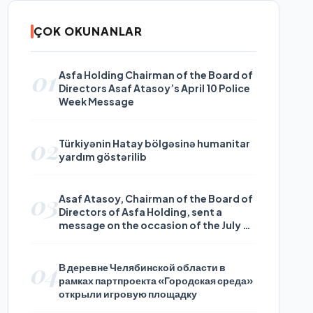
ÇOK OKUNANLAR
01
Asfa Holding Chairman of the Board of
Directors Asaf Atasoy’s April 10 Police
Week Message
02
Türkiyənin Hatay bölgəsinə humanitar
yardım göstərilib
03
Asaf Atasoy, Chairman of the Board of
Directors of Asfa Holding, sent a
message on the occasion of the July 24
Journalists and Press Day
04
В деревне Челябинской области в
рамках партпроекта «Городская среда»
открыли игровую площадку