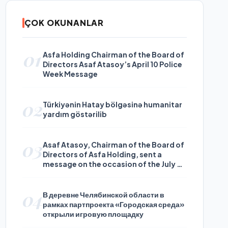
ÇOK OKUNANLAR
01
Asfa Holding Chairman of the Board of
Directors Asaf Atasoy’s April 10 Police
Week Message
02
Türkiyənin Hatay bölgəsinə humanitar
yardım göstərilib
03
Asaf Atasoy, Chairman of the Board of
Directors of Asfa Holding, sent a
message on the occasion of the July 24
Journalists and Press Day
04
В деревне Челябинской области в
рамках партпроекта «Городская среда»
открыли игровую площадку