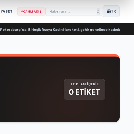
TR
İYASET
CANLI AKIŞ
tersburg’da, Birleşik Rusya Kadın Hareketi, şehir genelinde kadınlara yönelik de
TOPLAM İÇERİK
0 ETİKET