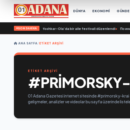
DÜNYA
EKONOMİ
GÜND
SON DAKİKA
ik Rusya’nın girişimiyle Yoshkar-Ola’da bir aile festivali düzenlendi
•
По иници
ANA SAYFA
/
ETIKET ARŞIVI
ETİKET ARŞİVİ
#PRIMORSKY-
01 Adana Gazetesi internet sitesinde #primorsky-krai e
gelişmeler, analizler ve videolar bu sayfa üzerinde list