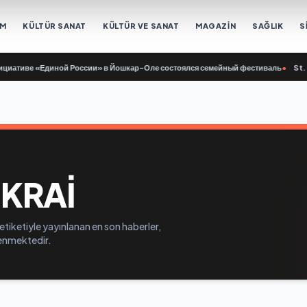
EM
KÜLTÜR SANAT
KÜLTÜR VE SANAT
MAGAZİN
SAĞLIK
S
ативе «Единой России» в Йошкар-Оле состоялся семейный фестиваль
•
St. Pe
KRAI
tiketiyle yayınlanan en son haberler,
elenmektedir.