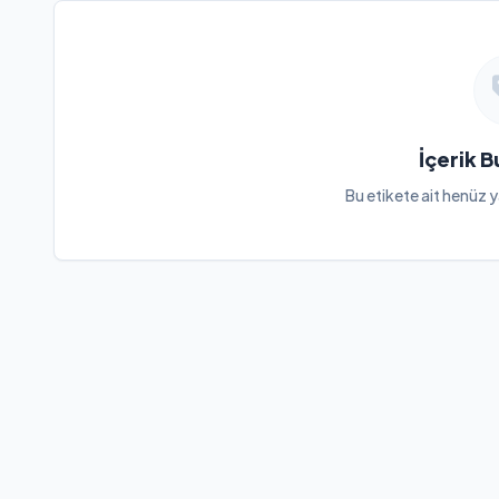
İçerik 
Bu etikete ait henüz y