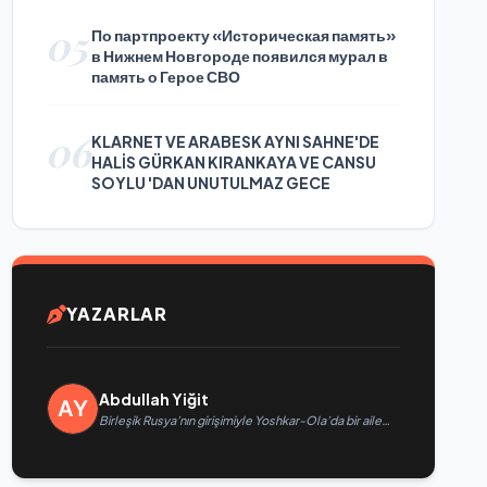
05
По партпроекту «Историческая память»
в Нижнем Новгороде появился мурал в
память о Герое СВО
06
KLARNET VE ARABESK AYNI SAHNE'DE
HALİS GÜRKAN KIRANKAYA VE CANSU
SOYLU 'DAN UNUTULMAZ GECE
YAZARLAR
Abdullah Yiğit
Birleşik Rusya’nın girişimiyle Yoshkar-Ola’da bir aile
festivali düzenlendi