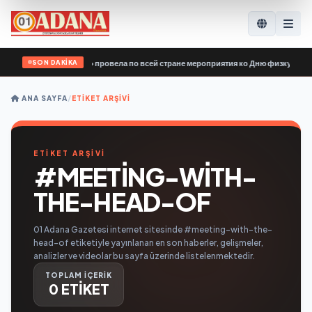
SON DAKİKA
рдия Единой России» провела по всей стране мероприятия ко Дню физкультурн
ANA SAYFA
/
ETIKET ARŞIVI
ETİKET ARŞİVİ
#MEETING-WITH-
THE-HEAD-OF
01 Adana Gazetesi internet sitesinde #meeting-with-the-
head-of etiketiyle yayınlanan en son haberler, gelişmeler,
analizler ve videolar bu sayfa üzerinde listelenmektedir.
TOPLAM İÇERİK
0 ETİKET