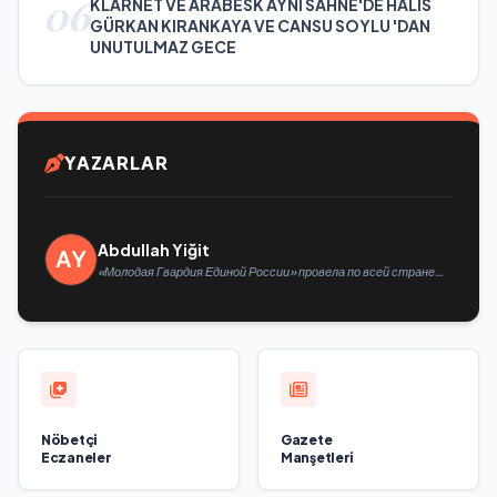
06
KLARNET VE ARABESK AYNI SAHNE'DE HALİS
GÜRKAN KIRANKAYA VE CANSU SOYLU 'DAN
UNUTULMAZ GECE
YAZARLAR
Abdullah Yiğit
«Молодая Гвардия Единой России» провела по всей стране
мероприятия ко Дню физкультурника
Nöbetçi
Gazete
Eczaneler
Manşetleri