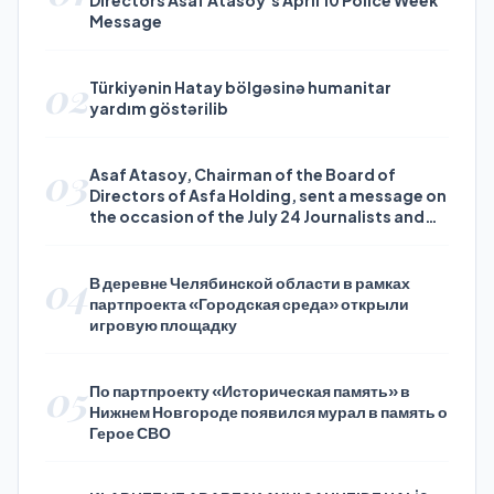
Directors Asaf Atasoy’s April 10 Police Week
Message
02
Türkiyənin Hatay bölgəsinə humanitar
yardım göstərilib
03
Asaf Atasoy, Chairman of the Board of
Directors of Asfa Holding, sent a message on
the occasion of the July 24 Journalists and
Press Day
04
В деревне Челябинской области в рамках
партпроекта «Городская среда» открыли
игровую площадку
05
По партпроекту «Историческая память» в
Нижнем Новгороде появился мурал в память о
Герое СВО