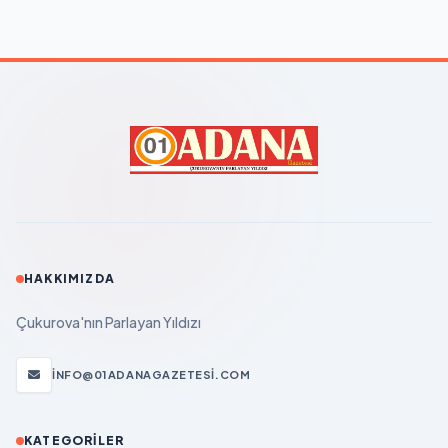
HAKKIMIZDA
Çukurova'nın Parlayan Yıldızı
INFO@01ADANAGAZETESI.COM
KATEGORILER