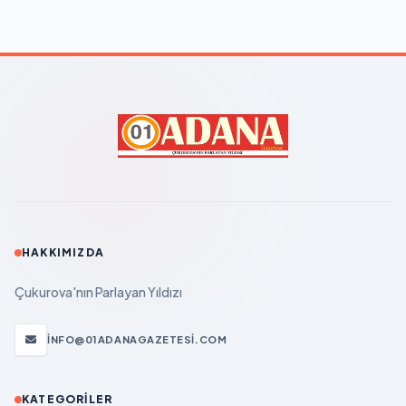
HAKKIMIZDA
Çukurova'nın Parlayan Yıldızı
INFO@01ADANAGAZETESI.COM
KATEGORILER