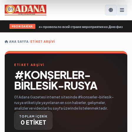
SON DAKİKA
вардия Единой России» провела по всей стране мероприятия ко Дню физкульту
ANA SAYFA
/
ETIKET ARŞIVI
ETİKET ARŞİVİ
#KONSERLER-
BIRLESIK-RUSYA
01 Adana Gazetesi internet sitesinde #konserler-birlesik-
rusya etiketiyle yayınlanan en son haberler, gelişmeler,
analizler ve videolar bu sayfa üzerinde listelenmektedir.
TOPLAM İÇERİK
0 ETİKET