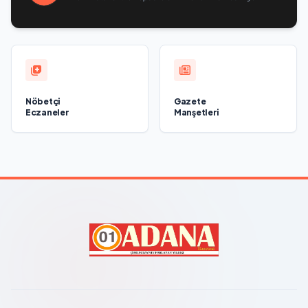
called President of the Republic of Azerbaijan Ilham Aliyev
Nöbetçi
Gazete
Eczaneler
Manşetleri