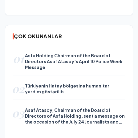
ÇOK OKUNANLAR
01
Asfa Holding Chairman of the Board of
Directors Asaf Atasoy’s April 10 Police Week
Message
02
Türkiyənin Hatay bölgəsinə humanitar
yardım göstərilib
03
Asaf Atasoy, Chairman of the Board of
Directors of Asfa Holding, sent a message on
the occasion of the July 24 Journalists and
Press Day