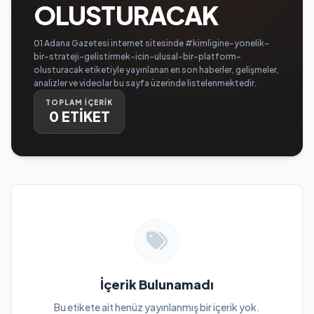
OLUSTURACAK
01 Adana Gazetesi internet sitesinde #kimligine-yonelik-
bir-strateji-gelistirmek-icin-ulusal-bir-platform-
olusturacak etiketiyle yayınlanan en son haberler, gelişmeler,
analizler ve videolar bu sayfa üzerinde listelenmektedir.
TOPLAM İÇERİK
0 ETİKET
İçerik Bulunamadı
Bu etikete ait henüz yayınlanmış bir içerik yok.