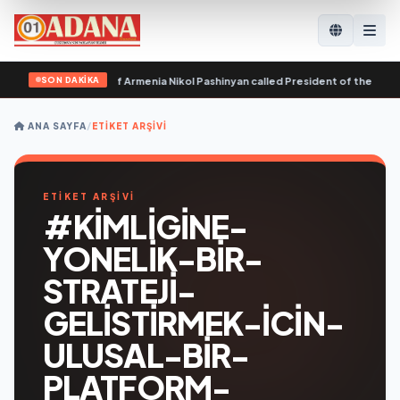
SON DAKİKA
ter of the Republic of Armenia Nikol Pashinyan called President of the Republ
ANA SAYFA
/
ETIKET ARŞIVI
ETİKET ARŞİVİ
#KIMLIGINE-
YONELIK-BIR-
STRATEJI-
GELISTIRMEK-ICIN-
ULUSAL-BIR-
PLATFORM-