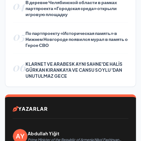
04
В деревне Челябинской области в рамках
партпроекта «Городская среда» открыли
игровую площадку
05
По партпроекту «Историческая память» в
Нижнем Новгороде появился мурал в память о
Герое СВО
06
KLARNET VE ARABESK AYNI SAHNE'DE HALİS
GÜRKAN KIRANKAYA VE CANSU SOYLU 'DAN
UNUTULMAZ GECE
YAZARLAR
Abdullah Yiğit
Prime Minister of the Republic of Armenia Nikol Pashinyan