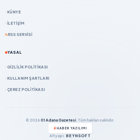
KÜNYE
İLETIŞIM
RSS SERVISI
YASAL
GIZLILIK POLITIKASI
KULLANIM ŞARTLARI
ÇEREZ POLITIKASI
© 2026
01 Adana Gazetesi
. Tüm hakları saklıdır.
HABER YAZILIMI
Altyapı:
BEYNSOFT