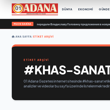
DÜNYA
EKONOMİ
GÜND
SON DAKİKA
клюзивные организации передали Владиславу Головину предложения в новую 
ANA SAYFA
/
ETIKET ARŞIVI
ETİKET ARŞİVİ
#KHAS-SANA
01 Adana Gazetesi internet sitesinde #khas-sanat etike
analizler ve videolar bu sayfa üzerinde listelenmektedir