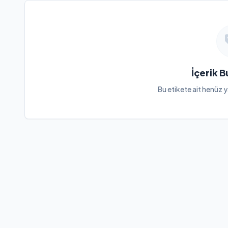
İçerik 
Bu etikete ait henüz y