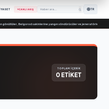
TR
İYASET
CANLI AKIŞ
gönüllüler, Belgorod sakinlerine yangın söndürücüler ve jeneratörler konusun
TOPLAM İÇERİK
0 ETİKET