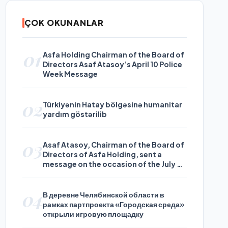
ÇOK OKUNANLAR
01
Asfa Holding Chairman of the Board of
Directors Asaf Atasoy’s April 10 Police
Week Message
02
Türkiyənin Hatay bölgəsinə humanitar
yardım göstərilib
03
Asaf Atasoy, Chairman of the Board of
Directors of Asfa Holding, sent a
message on the occasion of the July 24
Journalists and Press Day
04
В деревне Челябинской области в
рамках партпроекта «Городская среда»
открыли игровую площадку