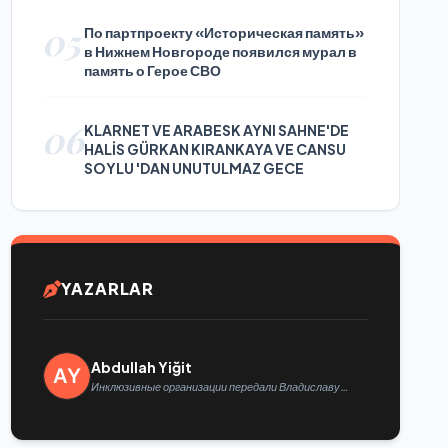
05
По партпроекту «Историческая память»
в Нижнем Новгороде появился мурал в
память о Герое СВО
06
KLARNET VE ARABESK AYNI SAHNE'DE
HALİS GÜRKAN KIRANKAYA VE CANSU
SOYLU 'DAN UNUTULMAZ GECE
YAZARLAR
Abdullah Yiğit
Инклюзивные организации передали Владиславу
Головину предложения в новую Народную программу
«Единой России»