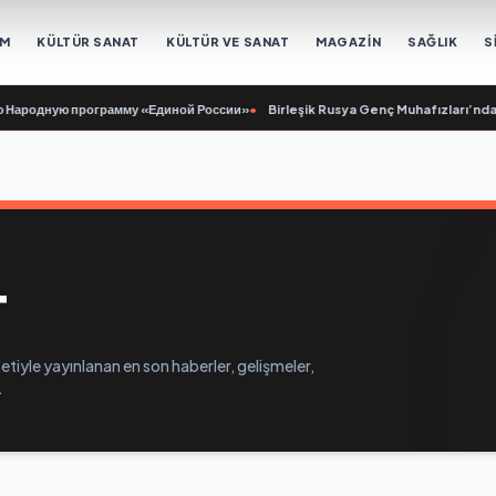
EM
KÜLTÜR SANAT
KÜLTÜR VE SANAT
MAGAZİN
SAĞLIK
S
Народную программу «Единой России»
•
Birleşik Rusya Genç Muhafızları’ndan 
T
tiyle yayınlanan en son haberler, gelişmeler,
.