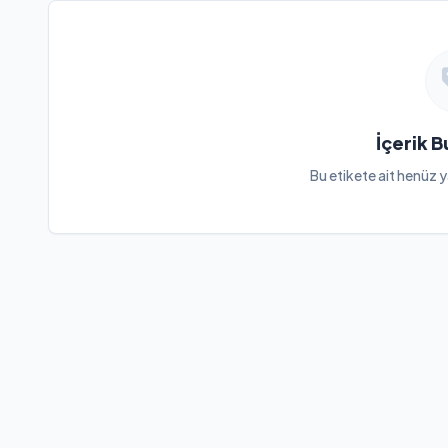
İçerik 
Bu etikete ait henüz y