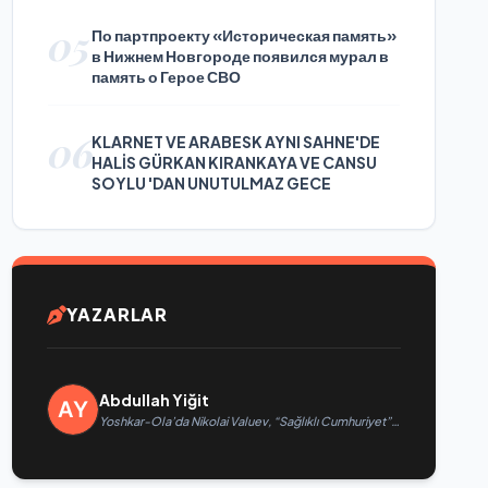
05
По партпроекту «Историческая память»
в Нижнем Новгороде появился мурал в
память о Герое СВО
06
KLARNET VE ARABESK AYNI SAHNE'DE
HALİS GÜRKAN KIRANKAYA VE CANSU
SOYLU 'DAN UNUTULMAZ GECE
YAZARLAR
Abdullah Yiğit
Yoshkar-Ola’da Nikolai Valuev, “Sağlıklı Cumhuriyet”
projesiyle tanıştı