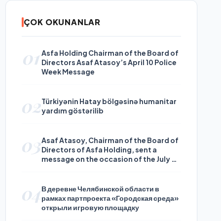
ÇOK OKUNANLAR
01
Asfa Holding Chairman of the Board of
Directors Asaf Atasoy’s April 10 Police
Week Message
02
Türkiyənin Hatay bölgəsinə humanitar
yardım göstərilib
03
Asaf Atasoy, Chairman of the Board of
Directors of Asfa Holding, sent a
message on the occasion of the July 24
Journalists and Press Day
04
В деревне Челябинской области в
рамках партпроекта «Городская среда»
открыли игровую площадку