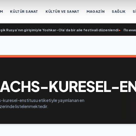
EM
KÜLTÜR SANAT
KÜLTÜR VE SANAT
MAGAZİN
SAĞLIK
S
k Rusya’nın girişimiyle Yoshkar-Ola’da bir aile festivali düzenlendi
•
По инициа
CHS-KURESEL-EN
kuresel-enstitusu etiketiyle yayınlanan en
üzerinde listelenmektedir.