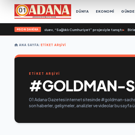
DÜNYA
EKONOMİ
GÜND
SON DAKİKA
hkar-Ola’da Nikolai Valuev, “Sağlıklı Cumhuriyet” projesiyle tanıştı
•
Birleşi
ANA SAYFA
/
ETIKET ARŞIVI
ETİKET ARŞİVİ
#GOLDMAN-SA
01 Adana Gazetesi internet sitesinde #goldman-sachs-
son haberler, gelişmeler, analizler ve videolar bu sayfa 