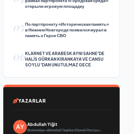
рамках партпроекта «Городская среда»
открыли игровую площадку
05
По партпроекту «Историческая память»
в Нижнем Новгороде появился мурал в
память о Герое СВО
06
KLARNET VE ARABESK AYNI SAHNE'DE
HALİS GÜRKAN KIRANKAYA VE CANSU
SOYLU 'DAN UNUTULMAZ GECE
YAZARLAR
Abdullah Yiğit
Волонтёры «Молодой Гвардии Единой России»