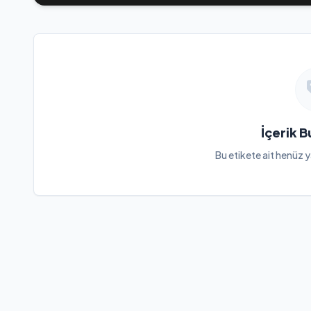
İçerik 
Bu etikete ait henüz y