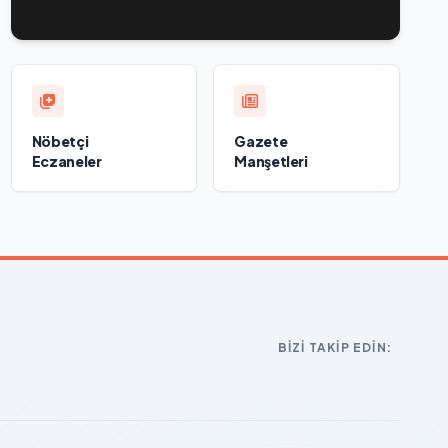
ликвидируют последствия паводков на Урале и
Дальнем Востоке
Nöbetçi
Gazete
Eczaneler
Manşetleri
BIZI TAKIP EDIN: