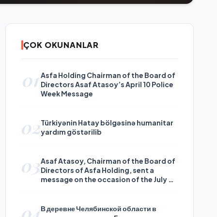
ÇOK OKUNANLAR
01
Asfa Holding Chairman of the Board of
Directors Asaf Atasoy’s April 10 Police
Week Message
02
Türkiyənin Hatay bölgəsinə humanitar
yardım göstərilib
03
Asaf Atasoy, Chairman of the Board of
Directors of Asfa Holding, sent a
message on the occasion of the July 24
Journalists and Press Day
04
В деревне Челябинской области в