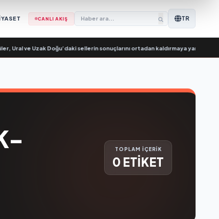
TR
İYASET
CANLI AKIŞ
, Ural ve Uzak Doğu’daki sellerin sonuçlarını ortadan kaldırmaya yardımcı oluy
K-
TOPLAM İÇERİK
0 ETİKET