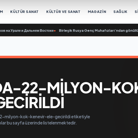
EM
KÜLTÜR SANAT
KÜLTÜR VE SANAT
MAGAZİN
SAĞLIK
S
а Урале и Дальнем Востоке
•
Birleşik Rusya Genç Muhafızları’ndan gönüllüler
DA-22-MILYON-KO
ECIRILDI
-milyon-kok-kenevir-ele-gecirildi etiketiyle
eolar bu sayfa üzerinde listelenmektedir.