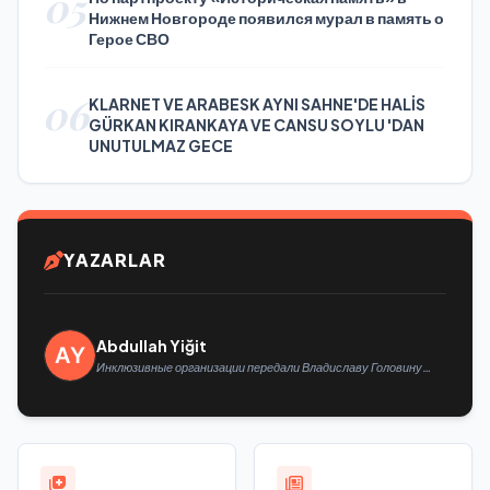
05
Нижнем Новгороде появился мурал в память о
Герое СВО
06
KLARNET VE ARABESK AYNI SAHNE'DE HALİS
GÜRKAN KIRANKAYA VE CANSU SOYLU 'DAN
UNUTULMAZ GECE
YAZARLAR
Abdullah Yiğit
Инклюзивные организации передали Владиславу Головину
предложения в новую Народную программу «Единой России»