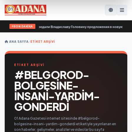
SON DAKİKA
вные организации передали Владиславу Головину предложения в новую Народ
ANA SAYFA
/
ETIKET ARŞIVI
ETİKET ARŞİVİ
#BELGOROD-
BOLGESINE-
INSANI-YARDIM-
GONDERDI
01 Adana Gazetesi internet sitesinde #belgorod-
bolgesine-insani-yardim-gonderdi etiketiyle yayınlanan en
son haberler, gelişmeler, analizler ve videolar bu sayfa