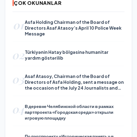
ÇOK OKUNANLAR
01
Asfa Holding Chairman of the Board of
Directors Asaf Atasoy’s April 10 Police Week
Message
02
Türkiyənin Hatay bölgəsinə humanitar
yardım göstərilib
03
Asaf Atasoy, Chairman of the Board of
Directors of Asfa Holding, sent a message on
the occasion of the July 24 Journalists and
Press Day
04
В деревне Челябинской области в рамках
партпроекта «Городская среда» открыли
игровую площадку
По партпроекту «Историческая память» в