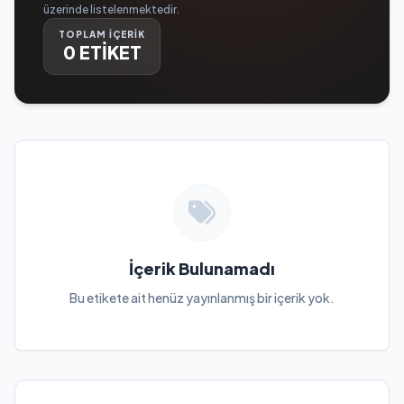
üzerinde listelenmektedir.
TOPLAM İÇERİK
0 ETİKET
İçerik Bulunamadı
Bu etikete ait henüz yayınlanmış bir içerik yok.