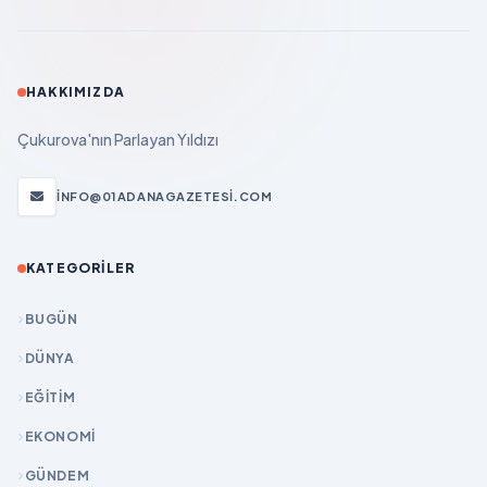
HAKKIMIZDA
Çukurova'nın Parlayan Yıldızı
INFO@01ADANAGAZETESI.COM
KATEGORILER
BUGÜN
DÜNYA
EĞİTİM
EKONOMİ
GÜNDEM