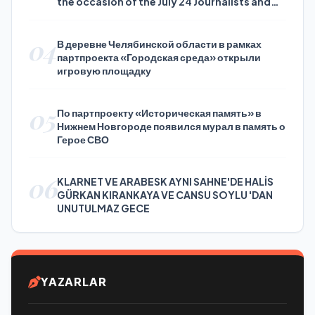
the occasion of the July 24 Journalists and
Press Day
04
В деревне Челябинской области в рамках
партпроекта «Городская среда» открыли
игровую площадку
05
По партпроекту «Историческая память» в
Нижнем Новгороде появился мурал в память о
Герое СВО
06
KLARNET VE ARABESK AYNI SAHNE'DE HALİS
GÜRKAN KIRANKAYA VE CANSU SOYLU 'DAN
UNUTULMAZ GECE
YAZARLAR