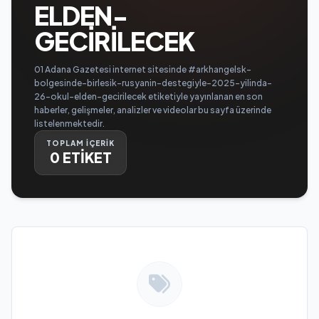
ELDEN-
GECIRILECEK
01 Adana Gazetesi internet sitesinde #arkhangelsk-
bolgesinde-birlesik-rusyanin-destegiyle-2025-yilinda-
26-okul-elden-gecirilecek etiketiyle yayınlanan en son
haberler, gelişmeler, analizler ve videolar bu sayfa üzerinde
listelenmektedir.
TOPLAM İÇERİK
0 ETİKET