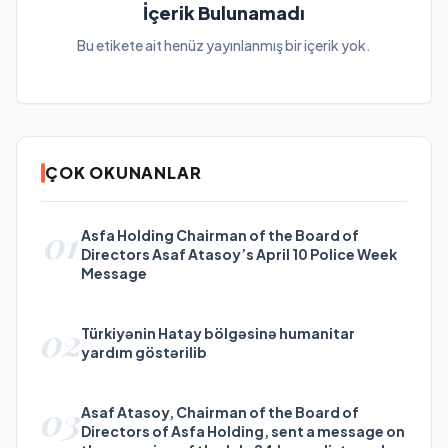
İçerik Bulunamadı
Bu etikete ait henüz yayınlanmış bir içerik yok.
ÇOK OKUNANLAR
01
Asfa Holding Chairman of the Board of
Directors Asaf Atasoy’s April 10 Police Week
Message
02
Türkiyənin Hatay bölgəsinə humanitar
yardım göstərilib
03
Asaf Atasoy, Chairman of the Board of
Directors of Asfa Holding, sent a message on