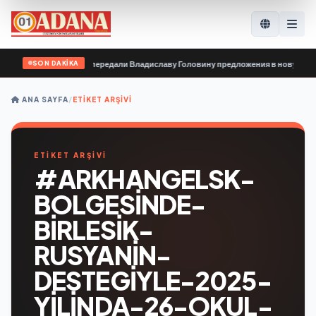
SON DAKİKA
зивные организации передали Владиславу Головину предложения в новую Нар
ANA SAYFA
/
ETIKET ARŞIVI
ETİKET ARŞİVİ
#ARKHANGELSK-
BOLGESINDE-
BIRLESIK-
RUSYANIN-
DESTEGIYLE-2025-
YILINDA-26-OKUL-