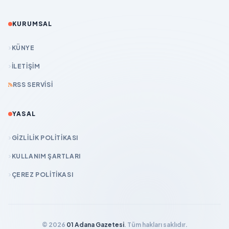
KURUMSAL
KÜNYE
İLETIŞIM
RSS SERVISI
YASAL
GIZLILIK POLITIKASI
KULLANIM ŞARTLARI
ÇEREZ POLITIKASI
© 2026
01 Adana Gazetesi
. Tüm hakları saklıdır.