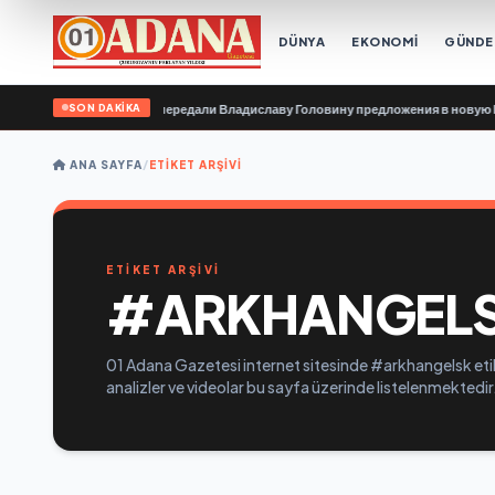
DÜNYA
EKONOMİ
GÜND
SON DAKİKA
юзивные организации передали Владиславу Головину предложения в новую На
ANA SAYFA
/
ETIKET ARŞIVI
ETİKET ARŞİVİ
#ARKHANGEL
01 Adana Gazetesi internet sitesinde #arkhangelsk etik
analizler ve videolar bu sayfa üzerinde listelenmektedir