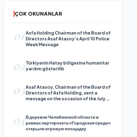
ÇOK OKUNANLAR
01
Asfa Holding Chairman of the Board of
Directors Asaf Atasoy’s April 10 Police
Week Message
02
Türkiyənin Hatay bölgəsinə humanitar
yardım göstərilib
03
Asaf Atasoy, Chairman of the Board of
Directors of Asfa Holding, sent a
message on the occasion of the July 24
Journalists and Press Day
04
В деревне Челябинской области в
рамках партпроекта «Городская среда»
открыли игровую площадку