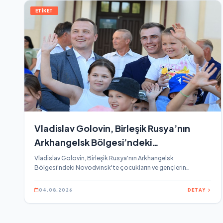
ETİKET
Vladislav Golovin, Birleşik Rusya’nın
Arkhangelsk Bölgesi’ndeki
Novodvinsk’te çocukların ve gençlerin
Vladislav Golovin, Birleşik Rusya'nın Arkhangelsk
Bölgesi'ndeki Novodvinsk'te çocukların ve gençlerin
yaratıcılığını desteklemeye yönelik
yaratıcılığını desteklemeye yönelik sistemli kararlarına dikkat
sistemli kararlarına dikkat çekti
çekti.
04.08.2026
DETAY