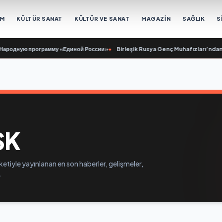
EM
KÜLTÜR SANAT
KÜLTÜR VE SANAT
MAGAZİN
SAĞLIK
S
родную программу «Единой России»
•
Birleşik Rusya Genç Muhafızları’ndan gö
SK
etiyle yayınlanan en son haberler, gelişmeler,
.