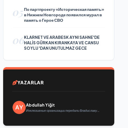
05
По партпроекту «Историческая память»
в Нижнем Новгороде появился мурал в
память о Герое СВО
06
KLARNET VE ARABESK AYNI SAHNE'DE
HALİS GÜRKAN KIRANKAYA VE CANSU
SOYLU 'DAN UNUTULMAZ GECE
YAZARLAR
Abdullah Yiğit
Инклюзивные организации передали Владиславу
Головину предложения в новую Народную программу
«Единой России»