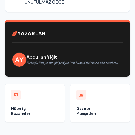
UNUTULMAZ GECE
YAZARLAR
Abdullah Yiğit
Birleşik Rusya’nın girişimiyle Yoshkar-Ola’da bir aile festivali
düzenlendi
Nöbetçi
Gazete
Eczaneler
Manşetleri