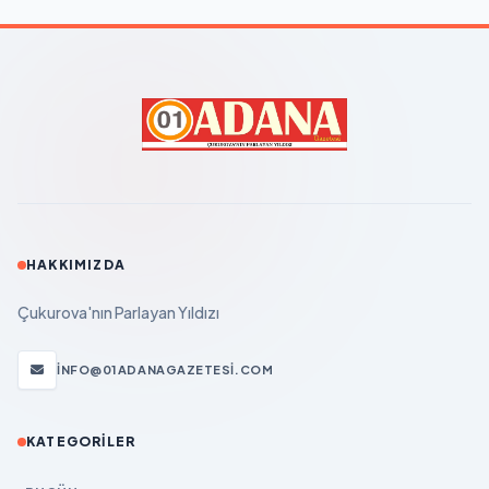
HAKKIMIZDA
Çukurova'nın Parlayan Yıldızı
INFO@01ADANAGAZETESI.COM
KATEGORILER