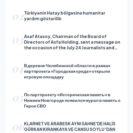
02
Türkiyənin Hatay bölgəsinə humanitar
yardım göstərilib
03
Asaf Atasoy, Chairman of the Board of
Directors of Asfa Holding, sent a message on
the occasion of the July 24 Journalists and
Press Day
04
В деревне Челябинской области в рамках
партпроекта «Городская среда» открыли
игровую площадку
05
По партпроекту «Историческая память» в
Нижнем Новгороде появился мурал в память о
Герое СВО
06
KLARNET VE ARABESK AYNI SAHNE'DE HALİS
GÜRKAN KIRANKAYA VE CANSU SOYLU 'DAN