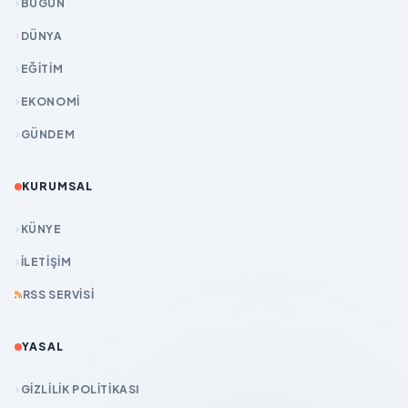
BUGÜN
DÜNYA
EĞİTİM
EKONOMİ
GÜNDEM
KURUMSAL
KÜNYE
İLETIŞIM
RSS SERVISI
YASAL
GIZLILIK POLITIKASI