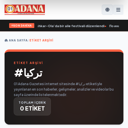
SON DAKİKA
usya’nın girişimiyle Yoshkar-Ola’da bir aile festivali düzenlendi
•
По инициатив
ANA SAYFA
/
ETIKET ARŞIVI
ETİKET ARŞİVİ
#تركيا
01 Adana Gazetesi internet sitesinde #تركيا etiketiyle
yayınlanan en son haberler, gelişmeler, analizler ve videolar bu
sayfa üzerinde listelenmektedir.
TOPLAM İÇERİK
0 ETİKET