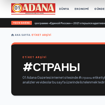
DÜNYA
EKONOMİ
GÜND
SON DAKİKA
 Саратове по Народной программе «Единой России»-2021 открылся адаптивный 
ANA SAYFA
/
ETIKET ARŞIVI
ETİKET ARŞİVİ
#СТРАНЫ
01 Adana Gazetesi internet sitesinde #страны etiketiyle
analizler ve videolar bu sayfa üzerinde listelenmektedir