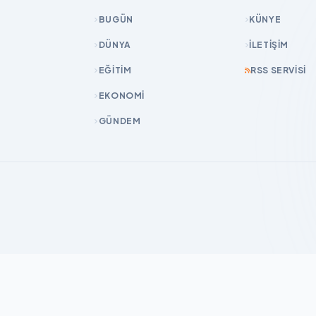
BUGÜN
KÜNYE
DÜNYA
İLETIŞIM
EĞİTİM
RSS SERVISI
EKONOMİ
GÜNDEM