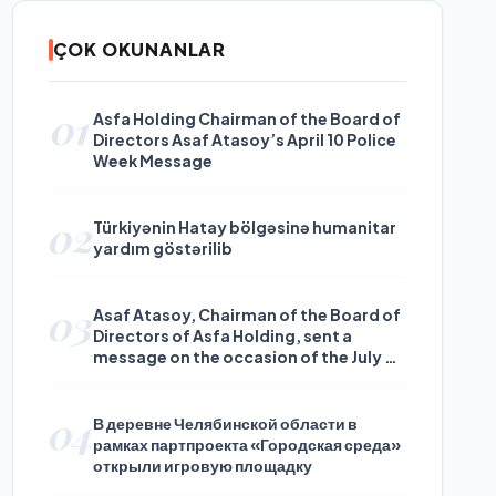
ÇOK OKUNANLAR
01
Asfa Holding Chairman of the Board of
Directors Asaf Atasoy’s April 10 Police
Week Message
02
Türkiyənin Hatay bölgəsinə humanitar
yardım göstərilib
03
Asaf Atasoy, Chairman of the Board of
Directors of Asfa Holding, sent a
message on the occasion of the July 24
Journalists and Press Day
04
В деревне Челябинской области в
рамках партпроекта «Городская среда»
открыли игровую площадку