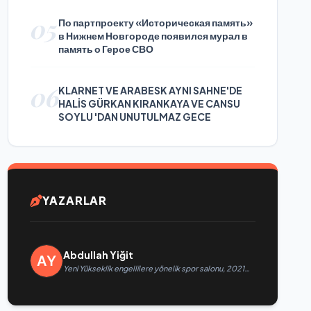
05
По партпроекту «Историческая память»
в Нижнем Новгороде появился мурал в
память о Герое СВО
06
KLARNET VE ARABESK AYNI SAHNE'DE
HALİS GÜRKAN KIRANKAYA VE CANSU
SOYLU 'DAN UNUTULMAZ GECE
YAZARLAR
Abdullah Yiğit
Yeni Yükseklik engellilere yönelik spor salonu, 2021
Birleşik Rusya Halk Programı kapsamında Saratov’da
açıldı