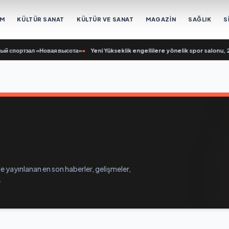
EM
KÜLTÜR SANAT
KÜLTÜR VE SANAT
MAGAZİN
SAĞLIK
S
спортзал «Новая высота»
•
Yeni Yükseklik engellilere yönelik spor salonu, 20
 yayınlanan en son haberler, gelişmeler,
.