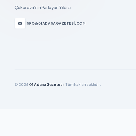
Çukurova'nın Parlayan Yıldızı
INFO@01ADANAGAZETESI.COM
© 2026
01 Adana Gazetesi
. Tüm hakları saklıdır.