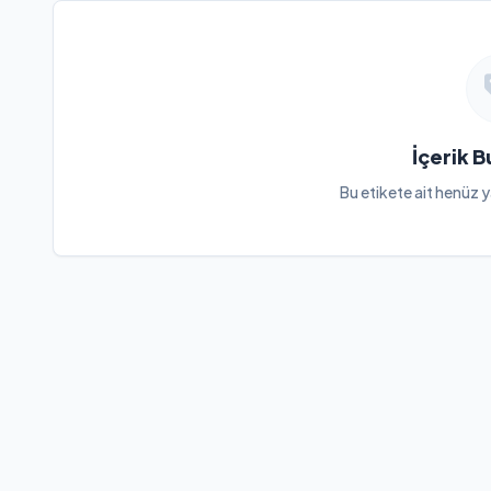
İçerik 
Bu etikete ait henüz y