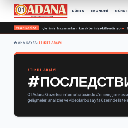
DÜNYA
EKONOMİ
GÜND
SON DAKİKA
Poddubny: Bugün gençlerimiz, kazananların karakterini şekillendiriyor
•
Евг
ANA SAYFA
/
ETIKET ARŞIVI
ETİKET ARŞİVİ
#ПОСЛЕДСТВ
01 Adana Gazetesi internet sitesinde #последствиями e
gelişmeler, analizler ve videolar bu sayfa üzerinde list