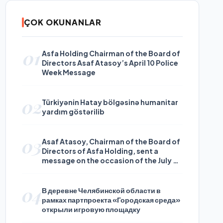
ÇOK OKUNANLAR
01
Asfa Holding Chairman of the Board of
Directors Asaf Atasoy’s April 10 Police
Week Message
02
Türkiyənin Hatay bölgəsinə humanitar
yardım göstərilib
03
Asaf Atasoy, Chairman of the Board of
Directors of Asfa Holding, sent a
message on the occasion of the July 24
Journalists and Press Day
04
В деревне Челябинской области в
рамках партпроекта «Городская среда»
открыли игровую площадку