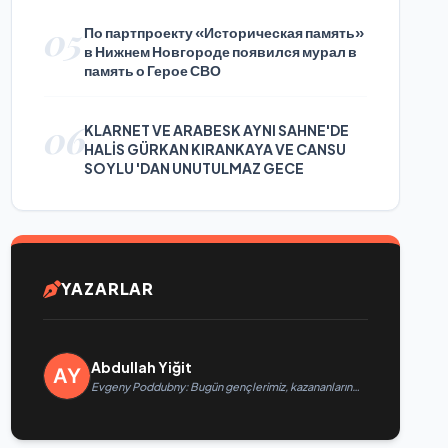
05
По партпроекту «Историческая память»
в Нижнем Новгороде появился мурал в
память о Герое СВО
06
KLARNET VE ARABESK AYNI SAHNE'DE
HALİS GÜRKAN KIRANKAYA VE CANSU
SOYLU 'DAN UNUTULMAZ GECE
YAZARLAR
Abdullah Yiğit
Evgeny Poddubny: Bugün gençlerimiz, kazananların
karakterini şekillendiriyor