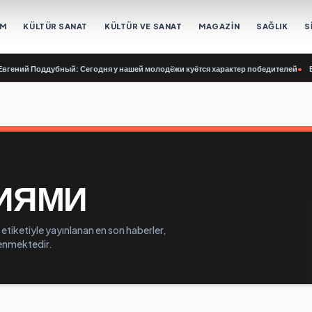
EM
KÜLTÜR SANAT
KÜLTÜR VE SANAT
MAGAZİN
SAĞLIK
S
ений Поддубный: Сегодня у нашей молодёжи куётся характер победителей
•
Вла
ИЯМИ
tiketiyle yayınlanan en son haberler,
elenmektedir.