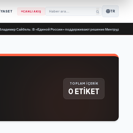
TR
İYASET
CANLI AKIŞ
димир Сайбель: В «Единой России» поддерживают решение Минтруда упростить
TOPLAM İÇERİK
0 ETİKET