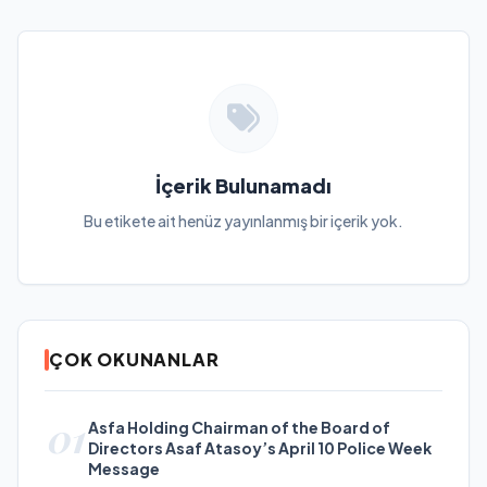
İçerik Bulunamadı
Bu etikete ait henüz yayınlanmış bir içerik yok.
ÇOK OKUNANLAR
01
Asfa Holding Chairman of the Board of
Directors Asaf Atasoy’s April 10 Police Week
Message