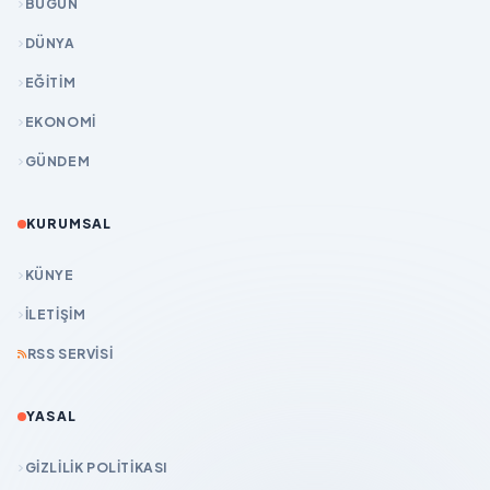
BUGÜN
DÜNYA
EĞİTİM
EKONOMİ
GÜNDEM
KURUMSAL
KÜNYE
İLETIŞIM
RSS SERVISI
YASAL
GIZLILIK POLITIKASI