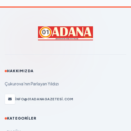
HAKKIMIZDA
Çukurova'nın Parlayan Yıldızı
INFO@01ADANAGAZETESI.COM
KATEGORILER