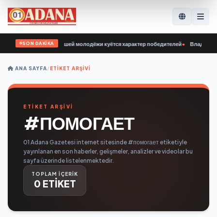
SON DAKİKA
дубный: Сегодня у нашей молодёжи куётся характер победителей
•
Владимир Са
ANA SAYFA
/
ETIKET ARŞIVI
ETİKET ARŞİVİ
#ПОМОГАЕТ
01 Adana Gazetesi internet sitesinde #помогает etiketiyle
yayınlanan en son haberler, gelişmeler, analizler ve videolar bu
sayfa üzerinde listelenmektedir.
TOPLAM İÇERİK
0 ETİKET