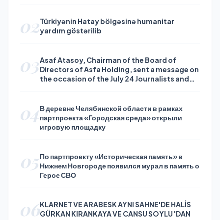
02
Türkiyənin Hatay bölgəsinə humanitar
yardım göstərilib
03
Asaf Atasoy, Chairman of the Board of
Directors of Asfa Holding, sent a message on
the occasion of the July 24 Journalists and
Press Day
04
В деревне Челябинской области в рамках
партпроекта «Городская среда» открыли
игровую площадку
05
По партпроекту «Историческая память» в
Нижнем Новгороде появился мурал в память о
Герое СВО
06
KLARNET VE ARABESK AYNI SAHNE'DE HALİS
GÜRKAN KIRANKAYA VE CANSU SOYLU 'DAN