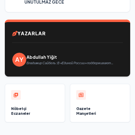
UNUTULMAZ GECE
YAZARLAR
Abdullah Yiğit
Владимир Сайбель: В «Единой России» поддерживают
решение Минтруда упростить для бывших участников СВО
получение соцконтракта
Nöbetçi
Gazete
Eczaneler
Manşetleri