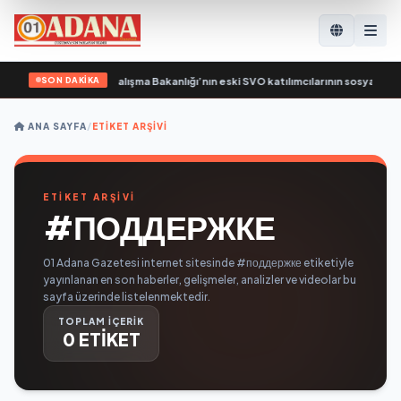
SON DAKİKA
ibel: Birleşik Rusya, Çalışma Bakanlığı’nın eski SVO katılımcılarının sosyal söz
ANA SAYFA
/
ETIKET ARŞIVI
ETİKET ARŞİVİ
#ПОДДЕРЖКЕ
01 Adana Gazetesi internet sitesinde #поддержке etiketiyle
yayınlanan en son haberler, gelişmeler, analizler ve videolar bu
sayfa üzerinde listelenmektedir.
TOPLAM İÇERİK
0 ETİKET