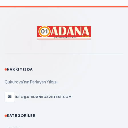
HAKKIMIZDA
Çukurova'nın Parlayan Yıldızı
INFO@01ADANAGAZETESI.COM
KATEGORILER