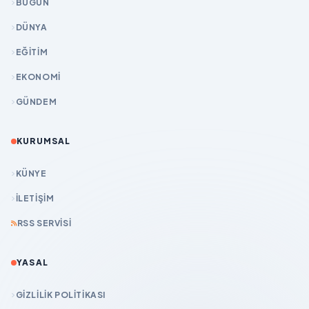
BUGÜN
DÜNYA
EĞİTİM
EKONOMİ
GÜNDEM
KURUMSAL
KÜNYE
İLETIŞIM
RSS SERVISI
YASAL
GIZLILIK POLITIKASI