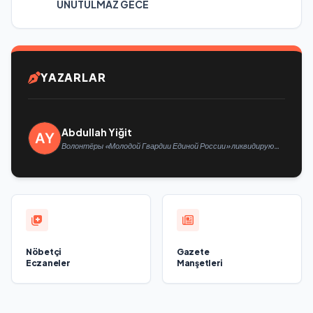
UNUTULMAZ GECE
YAZARLAR
Abdullah Yiğit
Волонтёры «Молодой Гвардии Единой России» ликвидируют
последствия паводков на Урале и Дальнем Востоке
Nöbetçi
Gazete
Eczaneler
Manşetleri