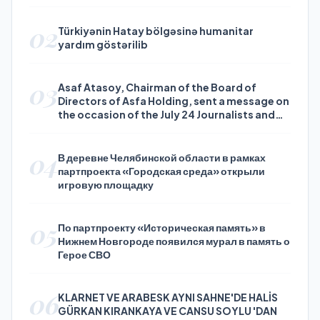
02
Türkiyənin Hatay bölgəsinə humanitar
yardım göstərilib
03
Asaf Atasoy, Chairman of the Board of
Directors of Asfa Holding, sent a message on
the occasion of the July 24 Journalists and
Press Day
04
В деревне Челябинской области в рамках
партпроекта «Городская среда» открыли
игровую площадку
05
По партпроекту «Историческая память» в
Нижнем Новгороде появился мурал в память о
Герое СВО
06
KLARNET VE ARABESK AYNI SAHNE'DE HALİS
GÜRKAN KIRANKAYA VE CANSU SOYLU 'DAN