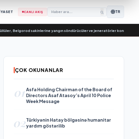
TR
İYASET
CANLI AKIŞ
, Belgorod sakinlerine yangın söndürücüler ve jeneratörler konusunda yardımc
ÇOK OKUNANLAR
01
Asfa Holding Chairman of the Board of
Directors Asaf Atasoy’s April 10 Police
Week Message
02
Türkiyənin Hatay bölgəsinə humanitar
yardım göstərilib