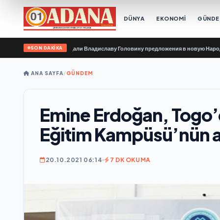
DÜNYA
EKONOMİ
GÜND
SON DAKİKA
организации передали Владиславу Головину предложения в новую Народную 
ANA SAYFA
/
GÜNDEM
Emine Erdoğan, Togo’d
Eğitim Kampüsü’nün açı
20.10.2021 06:14
7 DK OKUMA