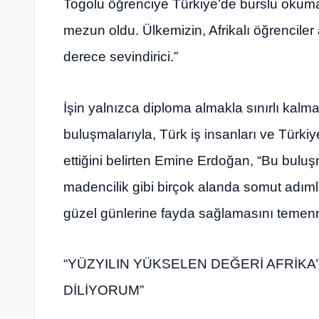
Togolu öğrenciye Türkiye’de burslu okuma 
mezun oldu. Ülkemizin, Afrikalı öğrenciler
derece sevindirici.”
İşin yalnızca diploma almakla sınırlı kalm
buluşmalarıyla, Türk iş insanları ve Türk
ettiğini belirten Emine Erdoğan, “Bu buluşma
madencilik gibi birçok alanda somut adımla
güzel günlerine fayda sağlamasını temenn
“YÜZYILIN YÜKSELEN DEĞERİ AFRİKA’
DİLİYORUM”