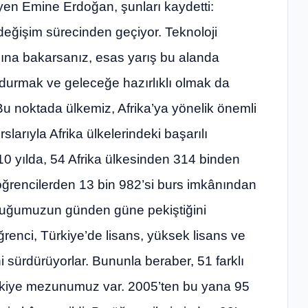
iyen Emine Erdoğan, şunları kaydetti:
değişim sürecinden geçiyor. Teknoloji
lına bakarsanız, esas yarış bu alanda
ydurmak ve geleceğe hazırlıklı olmak da
Bu noktada ülkemiz, Afrika’ya yönelik önemli
rslarıyla Afrika ülkelerindeki başarılı
10 yılda, 54 Afrika ülkesinden 314 binden
öğrencilerden 13 bin 982’si burs imkânından
stluğumuzun günden güne pekiştiğini
öğrenci, Türkiye’de lisans, yüksek lisans ve
ni sürdürüyorlar. Bununla beraber, 51 farklı
ürkiye mezunumuz var. 2005’ten bu yana 95