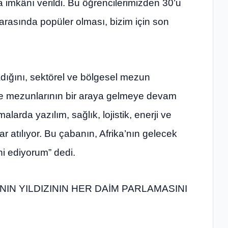
imkânı verildi. Bu öğrencilerimizden 30’u
 arasında popüler olması, bizim için son
adığını, sektörel ve bölgesel mezun
iye mezunlarının bir araya gelmeye devam
larda yazılım, sağlık, lojistik, enerji ve
r atılıyor. Bu çabanın, Afrika’nın gelecek
i ediyorum” dedi.
NIN YILDIZININ HER DAİM PARLAMASINI