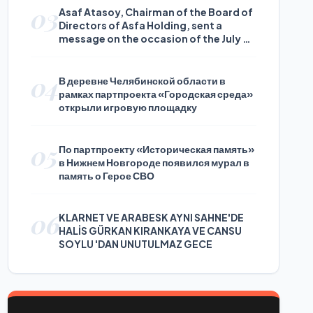
03
Asaf Atasoy, Chairman of the Board of
Directors of Asfa Holding, sent a
message on the occasion of the July 24
Journalists and Press Day
04
В деревне Челябинской области в
рамках партпроекта «Городская среда»
открыли игровую площадку
05
По партпроекту «Историческая память»
в Нижнем Новгороде появился мурал в
память о Герое СВО
06
KLARNET VE ARABESK AYNI SAHNE'DE
HALİS GÜRKAN KIRANKAYA VE CANSU
SOYLU 'DAN UNUTULMAZ GECE