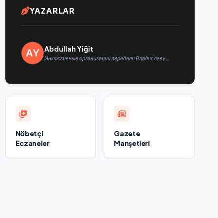
YAZARLAR
Abdullah Yiğit
Инклюзивные организации передали Владиславу
Головину предложения в новую Народную программу
«Единой России»
Nöbetçi
Gazete
Eczaneler
Manşetleri