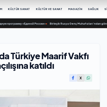
EM
KÜLTÜR SANAT
KÜLTÜR VE SANAT
MAGAZİN
SAĞLIK
S
программу «Единой России»
•
Birleşik Rusya Genç Muhafızları’ndan gönüllüler
a Türkiye Maarif Vakfı
lışına katıldı
X