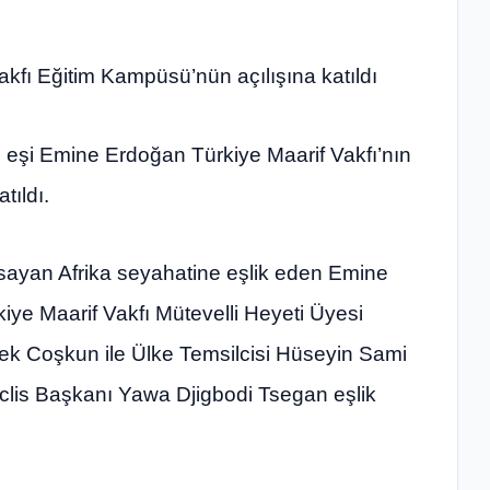
kfı Eğitim Kampüsü’nün açılışına katıldı
şi Emine Erdoğan Türkiye Maarif Vakfı’nın
tıldı.
ayan Afrika seyahatine eşlik eden Emine
kiye Maarif Vakfı Mütevelli Heyeti Üyesi
ek Coşkun ile Ülke Temsilcisi Hüseyin Sami
clis Başkanı Yawa Djigbodi Tsegan eşlik