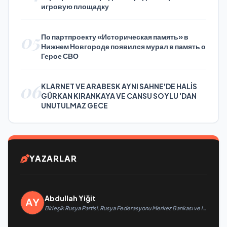
игровую площадку
05
По партпроекту «Историческая память» в
Нижнем Новгороде появился мурал в память о
Герое СВО
06
KLARNET VE ARABESK AYNI SAHNE'DE HALİS
GÜRKAN KIRANKAYA VE CANSU SOYLU 'DAN
UNUTULMAZ GECE
YAZARLAR
Abdullah Yiğit
Birleşik Rusya Partisi, Rusya Federasyonu Merkez Bankası ve iş
arama hizmeti SuperJob, Sovyet Askeri Bölgesi gazilerinin
istihdamı için Rusya’da ilk uzmanlaşmış platformu oluşturacak