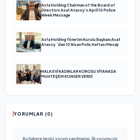
Asfa Holding Chairman of the Board of
Directors Asaf Atasoy’s April 10 Police
Week Message
Asfa Holding Yönetim Kurulu Başkanı Asaf
Atasoy `dan 10 Nisan Polis Haftası Mesajı
HALK EVİ KADINLAR KOROSU VİYANADA
MUHTEŞEM KONSER VERDİ
YORUMLAR (0)
Bu habere henüz yorum yapılmamış. İlk yorumu siz