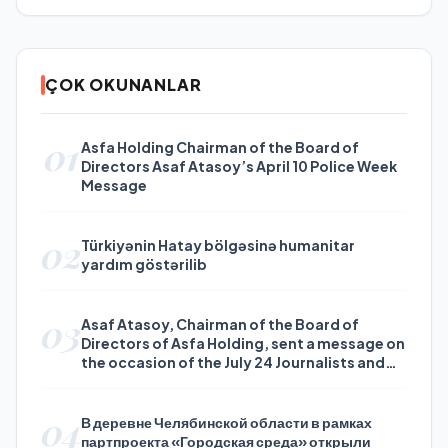
ÇOK OKUNANLAR
01
Asfa Holding Chairman of the Board of
Directors Asaf Atasoy’s April 10 Police Week
Message
02
Türkiyənin Hatay bölgəsinə humanitar
yardım göstərilib
03
Asaf Atasoy, Chairman of the Board of
Directors of Asfa Holding, sent a message on
the occasion of the July 24 Journalists and
Press Day
04
В деревне Челябинской области в рамках
партпроекта «Городская среда» открыли