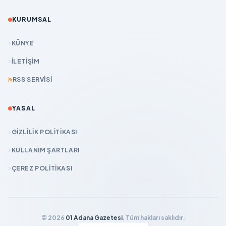
KURUMSAL
KÜNYE
İLETIŞIM
RSS SERVISI
YASAL
GIZLILIK POLITIKASI
KULLANIM ŞARTLARI
ÇEREZ POLITIKASI
© 2026
01 Adana Gazetesi
. Tüm hakları saklıdır.