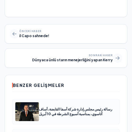
ÖNCEKI HABER
il Capo sahnede!
SONRAKI HABER
Dünyaca ünlü starın menejerliğini yapan Kerry
BENZER GELIŞMELER
رسالة رئيس مجلس إدارة شركة أسفا القابضة، أساف
أتاسوي، بمناسبة أسبوع الشرطة في 10 أبريل