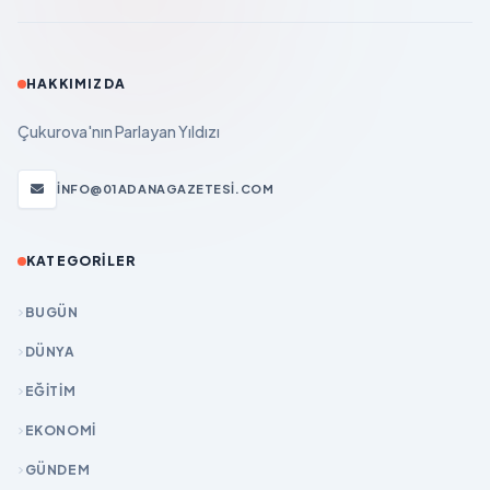
HAKKIMIZDA
Çukurova'nın Parlayan Yıldızı
INFO@01ADANAGAZETESI.COM
KATEGORILER
BUGÜN
DÜNYA
EĞİTİM
EKONOMİ
GÜNDEM