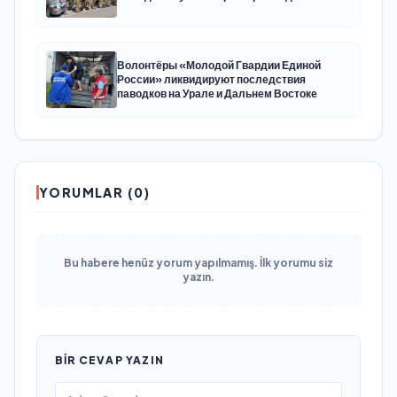
Волонтёры «Молодой Гвардии Единой
России» ликвидируют последствия
паводков на Урале и Дальнем Востоке
YORUMLAR (0)
Bu habere henüz yorum yapılmamış. İlk yorumu siz
yazın.
BIR CEVAP YAZIN