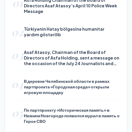
01
Directors Asaf Atasoy’s April 10 Police Week
Message
02
Türkiyənin Hatay bölgəsinə humanitar
yardım göstərilib
03
Asaf Atasoy, Chairman of the Board of
Directors of Asfa Holding, sent a message on
the occasion of the July 24 Journalists and
Press Day
04
В деревне Челябинской области в рамках
партпроекта «Городская среда» открыли
игровую площадку
05
По партпроекту «Историческая память» в
Нижнем Новгороде появился мурал в память о
Герое СВО