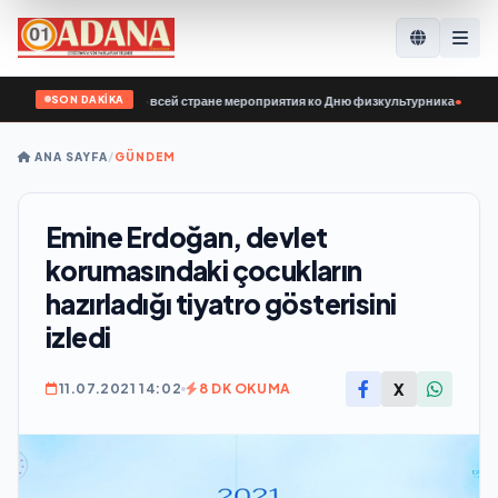
SON DAKİKA
ии» провела по всей стране мероприятия ко Дню физкультурника
•
Ermenistan
ANA SAYFA
/
GÜNDEM
Emine Erdoğan, devlet
korumasındaki çocukların
hazırladığı tiyatro gösterisini
izledi
X
11.07.2021 14:02
8 DK OKUMA