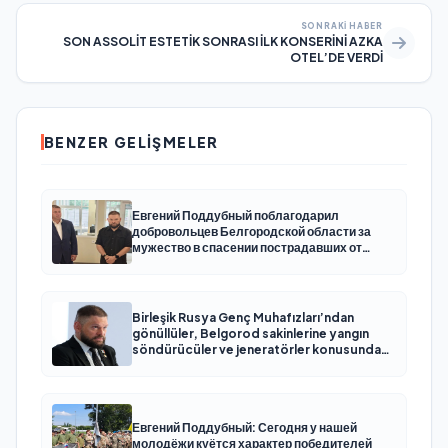
SONRAKI HABER
SON ASSOLİT ESTETİK SONRASI İLK KONSERİNİ AZKA
OTEL’DE VERDİ
BENZER GELIŞMELER
Евгений Поддубный поблагодарил
добровольцев Белгородской области за
мужество в спасении пострадавших от
обстрелов
Birleşik Rusya Genç Muhafızları’ndan
gönüllüler, Belgorod sakinlerine yangın
söndürücüler ve jeneratörler konusunda
yardımcı olacak
Евгений Поддубный: Сегодня у нашей
молодёжи куётся характер победителей