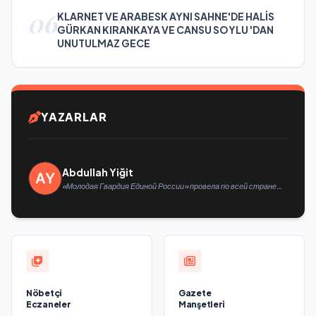
06
KLARNET VE ARABESK AYNI SAHNE'DE HALİS
GÜRKAN KIRANKAYA VE CANSU SOYLU 'DAN
UNUTULMAZ GECE
YAZARLAR
Abdullah Yiğit
«Молодая Гвардия Единой России» провела по всей стране
мероприятия ко Дню физкультурника
Nöbetçi
Gazete
Eczaneler
Manşetleri