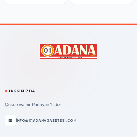
HAKKIMIZDA
Çukurova'nın Parlayan Yıldızı
INFO@01ADANAGAZETESI.COM