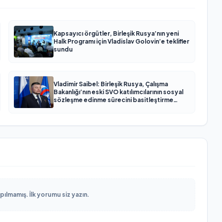
Kapsayıcı örgütler, Birleşik Rusya’nın yeni
Halk Programı için Vladislav Golovin’e teklifler
sundu
Vladimir Saibel: Birleşik Rusya, Çalışma
Bakanlığı’nın eski SVO katılımcılarının sosyal
sözleşme edinme sürecini basitleştirme
kararını destekliyor
lmamış. İlk yorumu siz yazın.