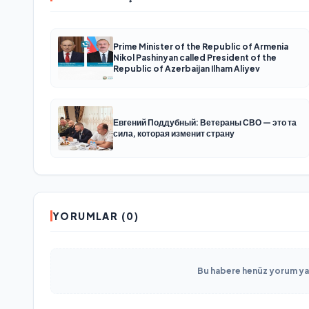
Prime Minister of the Republic of Armenia
Nikol Pashinyan called President of the
Republic of Azerbaijan Ilham Aliyev
Евгений Поддубный: Ветераны СВО — это та
сила, которая изменит страну
YORUMLAR (0)
Bu habere henüz yorum yapı