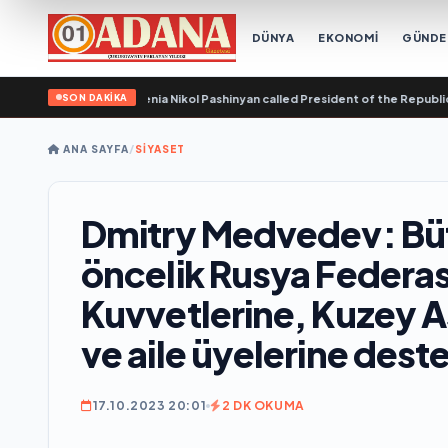
DÜNYA
EKONOMİ
GÜND
SON DAKİKA
e Republic of Armenia Nikol Pashinyan called President of the Republic of Azer
ANA SAYFA
/
SİYASET
Dmitry Medvedev: Bü
öncelik Rusya Federas
Kuvvetlerine, Kuzey A
ve aile üyelerine deste
17.10.2023 20:01
2 DK OKUMA