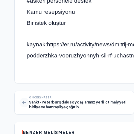
#askeri personele destek
Kamu resepsiyonu
Bir istek oluştur
kaynak:https://er.ru/activity/news/dmitrij-
podderzhka-vooruzhyonnyh-sil-rf-uchastn
ÖNCEKI HABER
Sankt-Peterburqdakı soydaşlarımız yerli ictimaiyyəti
birliyə və həmrəyliyə çağırıb
BENZER GELIŞMELER