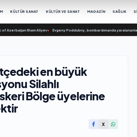
EM
KÜLTÜR SANAT
KÜLTÜR VE SANAT
MAGAZİN
SAĞLIK
S
baijan Ilham Aliyev
•
Evgeny Poddubny, bombardımanda yaralananları kurtarm
tçedeki en büyük
yonu Silahlı
skeri Bölge üyelerine
ktir
X