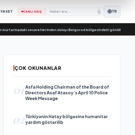
TR
İYASET
CANLI AKIŞ
adaki cesaretlerinden dolayı Belgorod bölgesindeki gönüllülere teşekkür 
ÇOK OKUNANLAR
01
Asfa Holding Chairman of the Board of
Directors Asaf Atasoy’s April 10 Police
Week Message
02
Türkiyənin Hatay bölgəsinə humanitar
yardım göstərilib