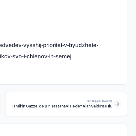
medvedev-vysshij-prioritet-v-byudzhete-
ikov-svo-i-chlenov-ih-semej
SONRAKI HABER
İsrail’in Gazze’de Bir Hastaneyi Hedef Alan Saldırısı Hk.