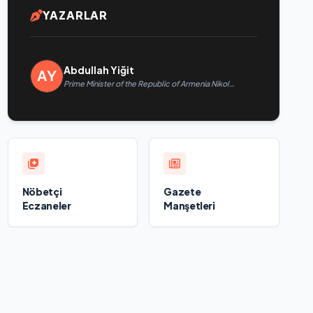
YAZARLAR
Abdullah Yiğit
Prime Minister of the Republic of Armenia Nikol
Pashinyan called President of the Republic of
Azerbaijan Ilham Aliyev
Nöbetçi
Gazete
Eczaneler
Manşetleri