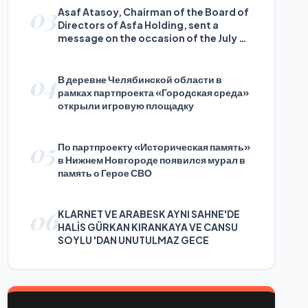
03
Asaf Atasoy, Chairman of the Board of
Directors of Asfa Holding, sent a
message on the occasion of the July 24
Journalists and Press Day
04
В деревне Челябинской области в
рамках партпроекта «Городская среда»
открыли игровую площадку
05
По партпроекту «Историческая память»
в Нижнем Новгороде появился мурал в
память о Герое СВО
06
KLARNET VE ARABESK AYNI SAHNE'DE
HALİS GÜRKAN KIRANKAYA VE CANSU
SOYLU 'DAN UNUTULMAZ GECE