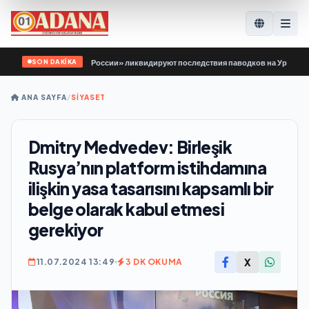
SON DAKİKA
й Гвардии Единой России» ликвидируют последствия паводков на Урале и Дал
ANA SAYFA
/
SİYASET
Dmitry Medvedev: Birleşik
Rusya’nın platform istihdamına
ilişkin yasa tasarısını kapsamlı bir
belge olarak kabul etmesi
gerekiyor
X
11.07.2024 13:49
3 DK OKUMA