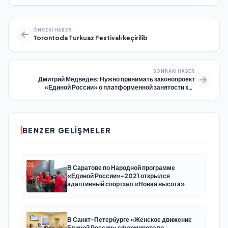
ÖNCEKI HABER
Torontoda Turkuaz Festivalı keçirilib
SONRAKI HABER
Дмитрий Медведев: Нужно принимать законопроект
«Единой России» о платформенной занятости как
комплексный документ
BENZER GELIŞMELER
В Саратове по Народной программе
«Единой России»-2021 открылся
адаптивный спортзал «Новая высота»
В Санкт-Петербурге «Женское движение
Единой России» сформировало