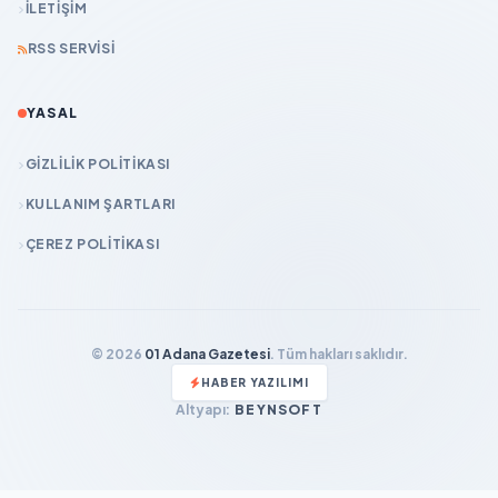
İLETIŞIM
RSS SERVISI
YASAL
GIZLILIK POLITIKASI
KULLANIM ŞARTLARI
ÇEREZ POLITIKASI
© 2026
01 Adana Gazetesi
. Tüm hakları saklıdır.
HABER YAZILIMI
Altyapı:
BEYNSOFT