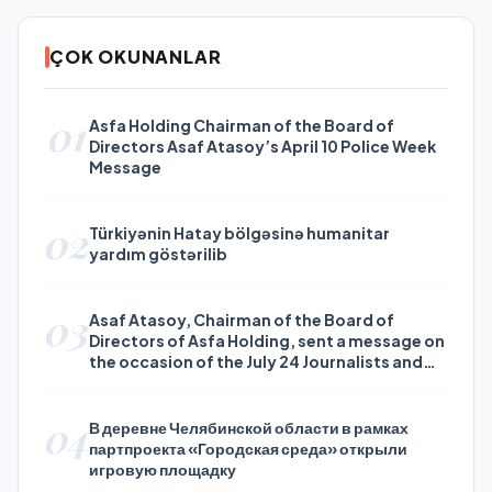
ÇOK OKUNANLAR
01
Asfa Holding Chairman of the Board of
Directors Asaf Atasoy’s April 10 Police Week
Message
02
Türkiyənin Hatay bölgəsinə humanitar
yardım göstərilib
03
Asaf Atasoy, Chairman of the Board of
Directors of Asfa Holding, sent a message on
the occasion of the July 24 Journalists and
Press Day
04
В деревне Челябинской области в рамках
партпроекта «Городская среда» открыли
игровую площадку