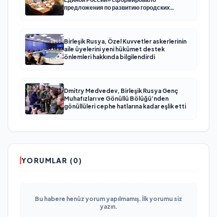
предложения по развитию городских
программ поддержки женщин
Birleşik Rusya, Özel Kuvvetler askerlerinin
aile üyelerini yeni hükümet destek
önlemleri hakkında bilgilendirdi
Dmitry Medvedev, Birleşik Rusya Genç
Muhafızları ve Gönüllü Bölüğü’nden
gönüllüleri cephe hatlarına kadar eşlik etti
YORUMLAR (0)
Bu habere henüz yorum yapılmamış. İlk yorumu siz
yazın.