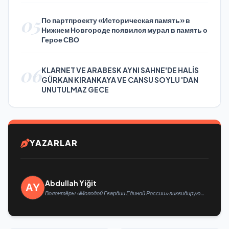
05
По партпроекту «Историческая память» в
Нижнем Новгороде появился мурал в память о
Герое СВО
06
KLARNET VE ARABESK AYNI SAHNE'DE HALİS
GÜRKAN KIRANKAYA VE CANSU SOYLU 'DAN
UNUTULMAZ GECE
YAZARLAR
Abdullah Yiğit
Волонтёры «Молодой Гвардии Единой России» ликвидируют
последствия паводков на Урале и Дальнем Востоке