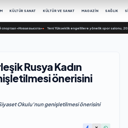
EM
KÜLTÜR SANAT
KÜLTÜR VE SANAT
MAGAZİN
SAĞLIK
S
тзал «Новая высота»
•
Yeni Yükseklik engellilere yönelik spor salonu, 2021 B
leşik Rusya Kadın
şletilmesi önerisini
iyaset Okulu'nun genişletilmesi önerisini