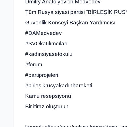
Dmitry Anatolyevich Medvedev
Tüm Rusya siyasi partisi “BİRLEŞİK RU
Güvenlik Konseyi Başkan Yardımcısı
#DAMedvedev
#SVOkatılımcıları
#kadınsiyasetokulu
#forum
#partiprojeleri
#birleşikrusyakadınhareketi
Kamu resepsiyonu
Bir itiraz oluşturun
kaynak:https://er.ru/activity/news/dmitri