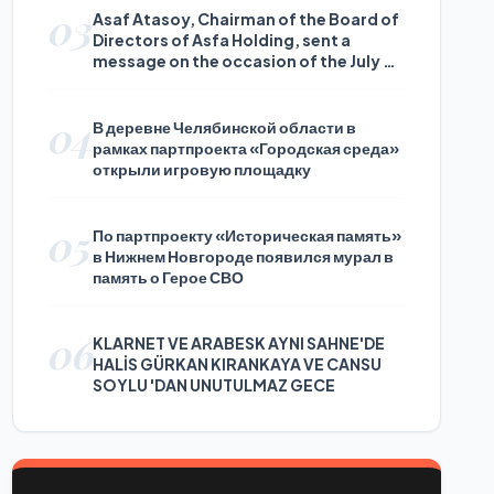
03
Asaf Atasoy, Chairman of the Board of
Directors of Asfa Holding, sent a
message on the occasion of the July 24
Journalists and Press Day
04
В деревне Челябинской области в
рамках партпроекта «Городская среда»
открыли игровую площадку
05
По партпроекту «Историческая память»
в Нижнем Новгороде появился мурал в
память о Герое СВО
06
KLARNET VE ARABESK AYNI SAHNE'DE
HALİS GÜRKAN KIRANKAYA VE CANSU
SOYLU 'DAN UNUTULMAZ GECE