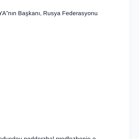
SYA”nın Başkanı, Rusya Federasyonu
j-medvedev-podderzhal-predlozhenie-o-