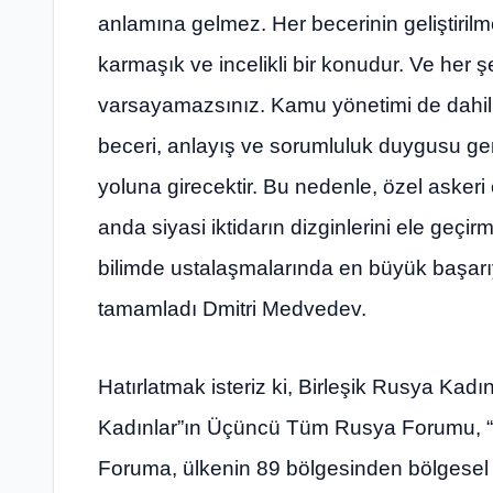
anlamına gelmez. Her becerinin geliştiril
karmaşık ve incelikli bir konudur. Ve her 
varsayamazsınız. Kamu yönetimi de dahil o
beceri, anlayış ve sorumluluk duygusu ger
yoluna girecektir. Bu nedenle, özel askeri
anda siyasi iktidarın dizginlerini ele geç
bilimde ustalaşmalarında en büyük başarıy
tamamladı Dmitri Medvedev.
Hatırlatmak isteriz ki, Birleşik Rusya Kadı
Kadınlar”ın Üçüncü Tüm Rusya Forumu, “
Foruma, ülkenin 89 bölgesinden bölgesel k