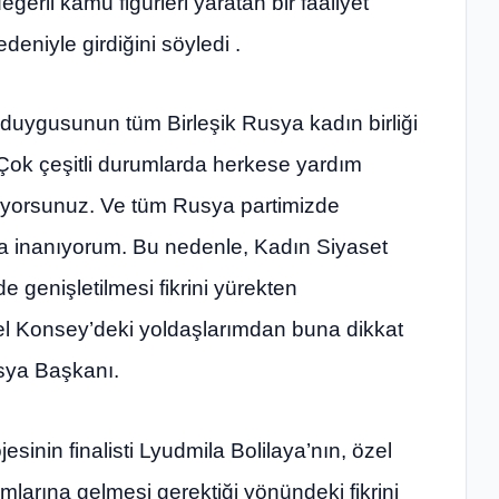
ğerli kamu figürleri yaratan bir faaliyet
eniyle girdiğini söyledi .
duygusunun tüm Birleşik Rusya kadın birliği
. Çok çeşitli durumlarda herkese yardım
pıyorsunuz. Ve tüm Rusya partimizde
na inanıyorum. Bu nedenle, Kadın Siyaset
de genişletilmesi fikrini yürekten
l Konsey’deki yoldaşlarımdan buna dikkat
usya Başkanı.
sinin finalisti Lyudmila Bolilaya’nın, özel
mlarına gelmesi gerektiği yönündeki fikrini