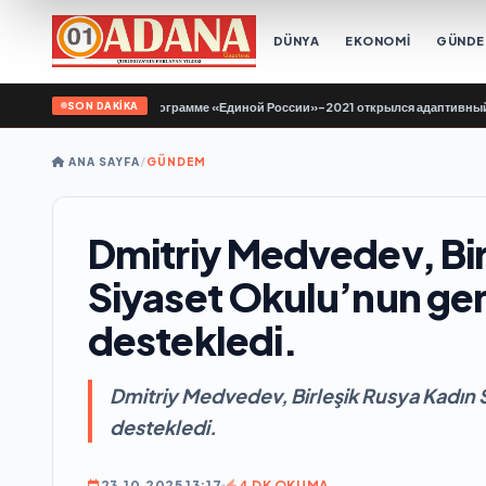
DÜNYA
EKONOMİ
GÜND
SON DAKİKA
тове по Народной программе «Единой России»-2021 открылся адаптивный спор
ANA SAYFA
/
GÜNDEM
Dmitriy Medvedev, Bir
Siyaset Okulu’nun geni
destekledi.
Dmitriy Medvedev, Birleşik Rusya Kadın S
destekledi.
23.10.2025 13:17
4 DK OKUMA