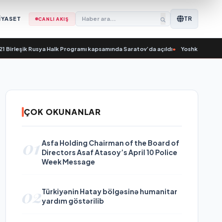
TR
İYASET
CANLI AKIŞ
irleşik Rusya Halk Programı kapsamında Saratov’da açıldı
•
Yoshkar-Ola’da Nikol
ÇOK OKUNANLAR
01
Asfa Holding Chairman of the Board of
Directors Asaf Atasoy’s April 10 Police
Week Message
02
Türkiyənin Hatay bölgəsinə humanitar
yardım göstərilib