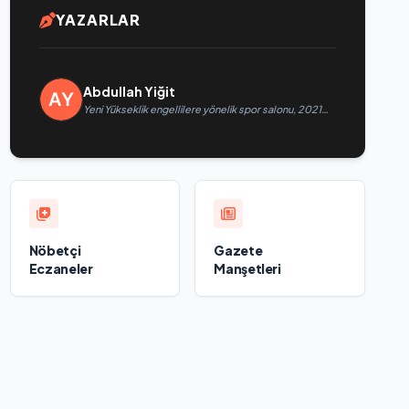
YAZARLAR
Abdullah Yiğit
Yeni Yükseklik engellilere yönelik spor salonu, 2021
Birleşik Rusya Halk Programı kapsamında Saratov’da
açıldı
Nöbetçi
Gazete
Eczaneler
Manşetleri