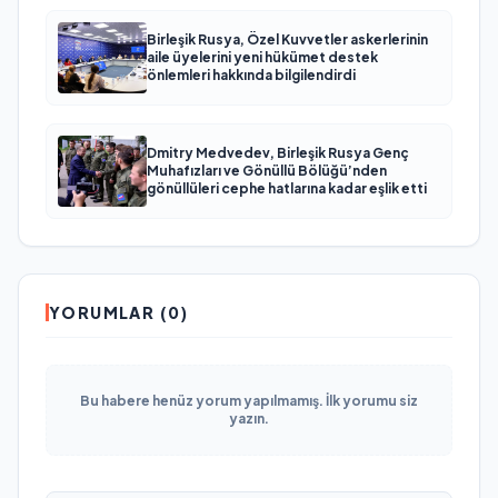
Birleşik Rusya, Özel Kuvvetler askerlerinin
aile üyelerini yeni hükümet destek
önlemleri hakkında bilgilendirdi
Dmitry Medvedev, Birleşik Rusya Genç
Muhafızları ve Gönüllü Bölüğü’nden
gönüllüleri cephe hatlarına kadar eşlik etti
YORUMLAR (0)
Bu habere henüz yorum yapılmamış. İlk yorumu siz
yazın.