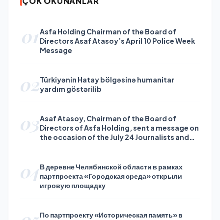
ÇOK OKUNANLAR
01
Asfa Holding Chairman of the Board of
Directors Asaf Atasoy’s April 10 Police Week
Message
02
Türkiyənin Hatay bölgəsinə humanitar
yardım göstərilib
03
Asaf Atasoy, Chairman of the Board of
Directors of Asfa Holding, sent a message on
the occasion of the July 24 Journalists and
Press Day
04
В деревне Челябинской области в рамках
партпроекта «Городская среда» открыли
игровую площадку
05
По партпроекту «Историческая память» в