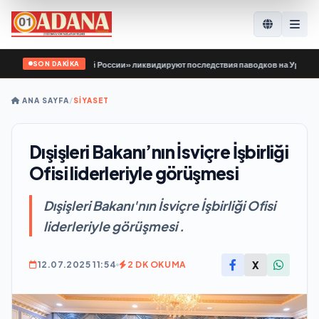
SON DAKİKA
й Гвардии Единой России» ликвидируют последствия паводков на Урале и Дал
ANA SAYFA
/
SİYASET
Dışişleri Bakanı’nın İsviçre İşbirliği
Ofisi liderleriyle görüşmesi
Dışişleri Bakanı'nın İsviçre İşbirliği Ofisi
liderleriyle görüşmesi .
X
12.07.2025 11:54
2 DK OKUMA