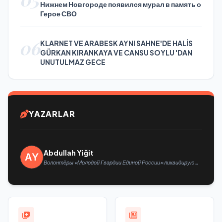
Нижнем Новгороде появился мурал в память о
Герое СВО
06
KLARNET VE ARABESK AYNI SAHNE'DE HALİS
GÜRKAN KIRANKAYA VE CANSU SOYLU 'DAN
UNUTULMAZ GECE
YAZARLAR
Abdullah Yiğit
Волонтёры «Молодой Гвардии Единой России» ликвидируют
последствия паводков на Урале и Дальнем Востоке