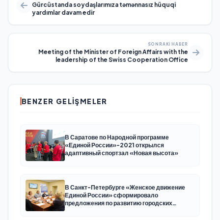
Gürcüstanda soydaşlarımıza təmənnasız hüquqi
yardımlar davam edir
SONRAKI HABER
Meeting of the Minister of Foreign Affairs with the
leadership of the Swiss Cooperation Office
BENZER GELIŞMELER
В Саратове по Народной программе
«Единой России»-2021 открылся
адаптивный спортзал «Новая высота»
В Санкт-Петербурге «Женское движение
Единой России» сформировало
предложения по развитию городских
программ поддержки женщин