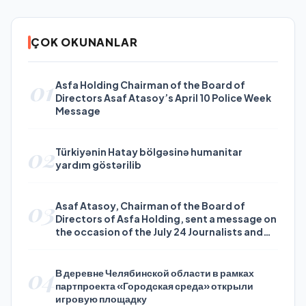
ÇOK OKUNANLAR
01
Asfa Holding Chairman of the Board of
Directors Asaf Atasoy’s April 10 Police Week
Message
02
Türkiyənin Hatay bölgəsinə humanitar
yardım göstərilib
03
Asaf Atasoy, Chairman of the Board of
Directors of Asfa Holding, sent a message on
the occasion of the July 24 Journalists and
Press Day
04
В деревне Челябинской области в рамках
партпроекта «Городская среда» открыли
игровую площадку