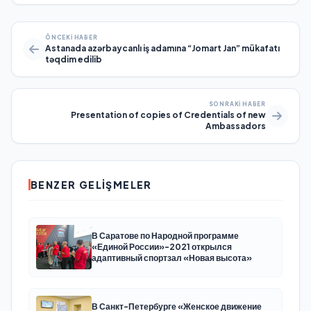
ÖNCEKI HABER
Astanada azərbaycanlı iş adamına “Jomart Jan” mükafatı
təqdim edilib
SONRAKI HABER
Presentation of copies of Credentials of new
Ambassadors
BENZER GELIŞMELER
В Саратове по Народной программе
«Единой России»-2021 открылся
адаптивный спортзал «Новая высота»
В Санкт-Петербурге «Женское движение