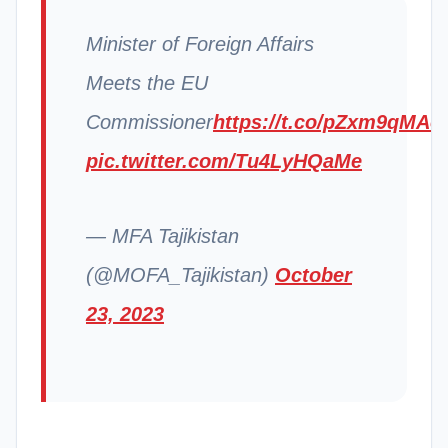
Minister of Foreign Affairs
Meets the EU
Commissioner
https://t.co/pZxm9qMAo
pic.twitter.com/Tu4LyHQaMe
— MFA Tajikistan
(@MOFA_Tajikistan)
October
23, 2023