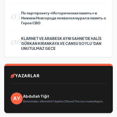
05
По партпроекту «Историческая память» в
Нижнем Новгороде появился мурал в память о
Герое СВО
06
KLARNET VE ARABESK AYNI SAHNE'DE HALİS
GÜRKAN KIRANKAYA VE CANSU SOYLU 'DAN
UNUTULMAZ GECE
YAZARLAR
Abdullah Yiğit
Волонтёры «Молодой Гвардии Единой России» ликвидируют
последствия паводков на Урале и Дальнем Востоке