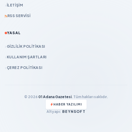
İLETIŞIM
RSS SERVISI
YASAL
GIZLILIK POLITIKASI
KULLANIM ŞARTLARI
ÇEREZ POLITIKASI
© 2026
01 Adana Gazetesi
. Tüm hakları saklıdır.
HABER YAZILIMI
Altyapı:
BEYNSOFT