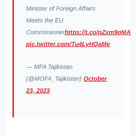
Minister of Foreign Affairs
Meets the EU
Commissioner
https://t.co/pZxm9qMAo
pic.twitter.com/Tu4LyHQaMe
— MFA Tajikistan
(@MOFA_Tajikistan)
October
23, 2023