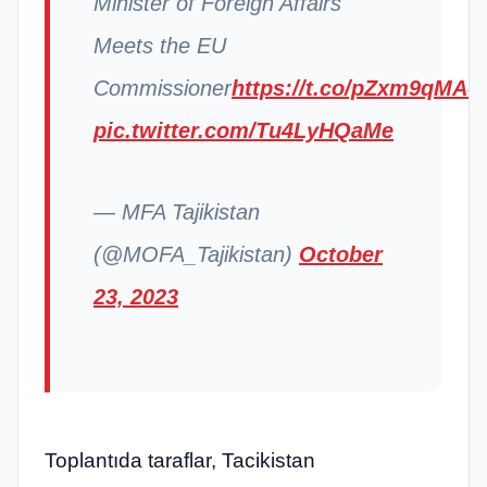
Minister of Foreign Affairs
Meets the EU
Commissioner
https://t.co/pZxm9qMAo
pic.twitter.com/Tu4LyHQaMe
— MFA Tajikistan
(@MOFA_Tajikistan)
October
23, 2023
Toplantıda taraflar, Tacikistan