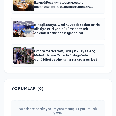
Единой России» сформировало
предложения по развитию городских
программ поддержки женщин
Birleşik Rusya, Özel Kuvvetler askerlerinin
aile üyelerini yeni hükümet destek
önlemleri hakkında bilgilendirdi
Dmitry Medvedev, Birleşik Rusya Genç
Muhafızları ve Gönüllü Bölüğü’nden
gönüllüleri cephe hatlarına kadar eşlik etti
YORUMLAR (0)
Bu habere henüz yorum yapılmamış. İlk yorumu siz
yazın.