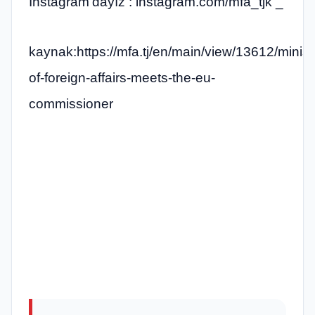
Instagram’dayız : instagram.com/mfa_tjk _
kaynak:https://mfa.tj/en/main/view/13612/minist
of-foreign-affairs-meets-the-eu-
commissioner