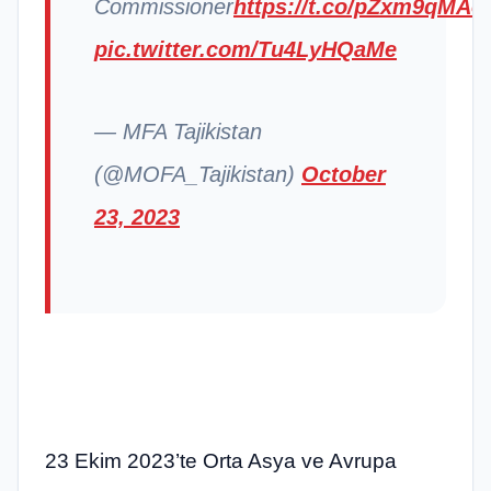
Commissioner
https://t.co/pZxm9qMAo
pic.twitter.com/Tu4LyHQaMe
— MFA Tajikistan
(@MOFA_Tajikistan)
October
23, 2023
23 Ekim 2023’te Orta Asya ve Avrupa