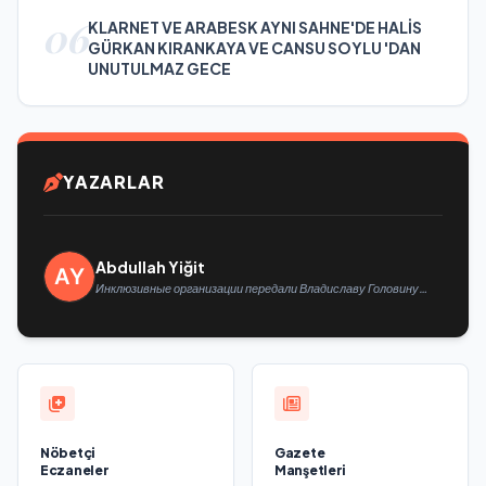
06
KLARNET VE ARABESK AYNI SAHNE'DE HALİS
GÜRKAN KIRANKAYA VE CANSU SOYLU 'DAN
UNUTULMAZ GECE
YAZARLAR
Abdullah Yiğit
Инклюзивные организации передали Владиславу Головину
предложения в новую Народную программу «Единой России»
Nöbetçi
Gazete
Eczaneler
Manşetleri