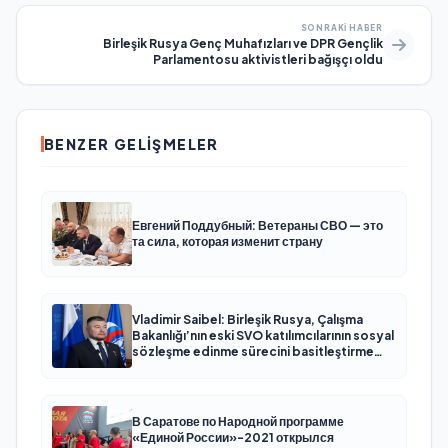
SONRAKI HABER
Birleşik Rusya Genç Muhafızları ve DPR Gençlik
Parlamentosu aktivistleri bağışçı oldu
BENZER GELIŞMELER
Евгений Поддубный: Ветераны СВО — это
та сила, которая изменит страну
Vladimir Saibel: Birleşik Rusya, Çalışma
Bakanlığı’nın eski SVO katılımcılarının sosyal
sözleşme edinme sürecini basitleştirme
kararını destekliyor
В Саратове по Народной программе
«Единой России»-2021 открылся