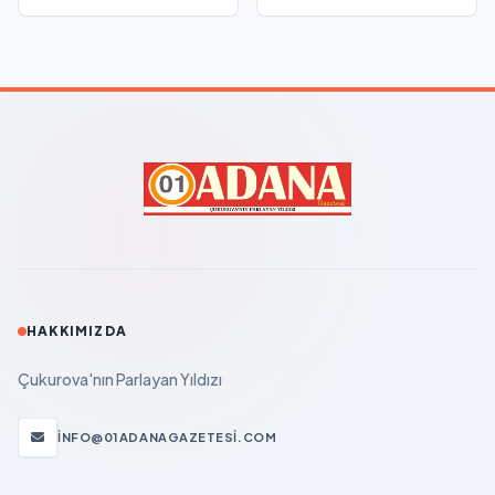
HAKKIMIZDA
Çukurova'nın Parlayan Yıldızı
INFO@01ADANAGAZETESI.COM