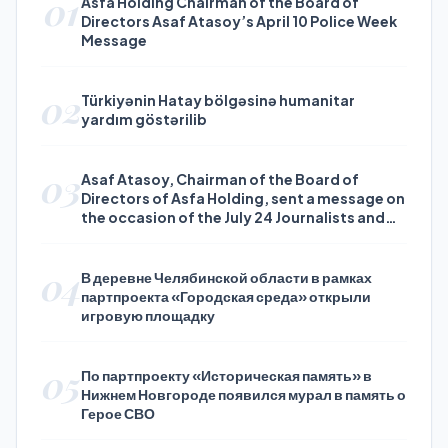
01
Asfa Holding Chairman of the Board of
Directors Asaf Atasoy’s April 10 Police Week
Message
02
Türkiyənin Hatay bölgəsinə humanitar
yardım göstərilib
03
Asaf Atasoy, Chairman of the Board of
Directors of Asfa Holding, sent a message on
the occasion of the July 24 Journalists and
Press Day
04
В деревне Челябинской области в рамках
партпроекта «Городская среда» открыли
игровую площадку
05
По партпроекту «Историческая память» в
Нижнем Новгороде появился мурал в память о
Герое СВО