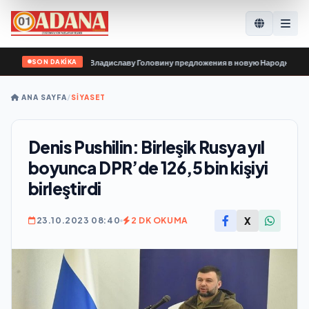
SON DAKİKA
анизации передали Владиславу Головину предложения в новую Народную прог
ANA SAYFA
/
SİYASET
Denis Pushilin: Birleşik Rusya yıl
boyunca DPR’de 126,5 bin kişiyi
birleştirdi
X
23.10.2023 08:40
2 DK OKUMA