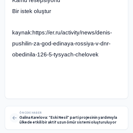
Kamu resepsiyonu
Bir istek oluştur
kaynak:https://er.ru/activity/news/denis-
pushilin-za-god-edinaya-rossiya-v-dnr-
obedinila-126-5-tysyach-chelovek
ÖNCEKI HABER
Galina Karelova: “Eski Nesil” parti projesinin yardımıyla
ülkede etkili bir aktif uzun ömür sistemi oluşturuluyor