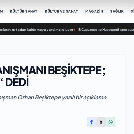
EM
KÜLTÜR SANAT
KÜLTÜR VE SANAT
MAGAZİN
SAĞLIK
S
nı ortadan kaldırmaya yardımcı oluyor
•
В Саратове по Народной программе «Е
ANIŞMANI BEŞİKTEPE;
“ DEDİ
şman Orhan Beşiktepe yazılı bir açıklama
X