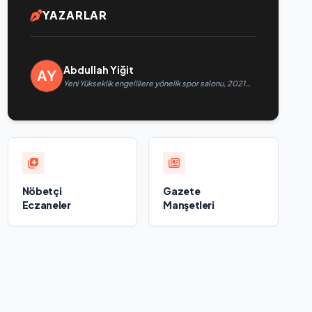
YAZARLAR
Abdullah Yiğit
Yeni Yükseklik engellilere yönelik spor salonu, 2021
Birleşik Rusya Halk Programı kapsamında Saratov’da
açıldı
Nöbetçi
Gazete
Eczaneler
Manşetleri