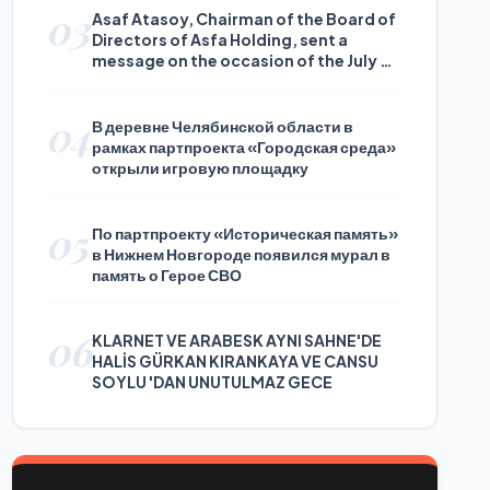
03
Asaf Atasoy, Chairman of the Board of
Directors of Asfa Holding, sent a
message on the occasion of the July 24
Journalists and Press Day
04
В деревне Челябинской области в
рамках партпроекта «Городская среда»
открыли игровую площадку
05
По партпроекту «Историческая память»
в Нижнем Новгороде появился мурал в
память о Герое СВО
06
KLARNET VE ARABESK AYNI SAHNE'DE
HALİS GÜRKAN KIRANKAYA VE CANSU
SOYLU 'DAN UNUTULMAZ GECE