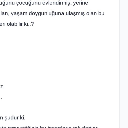
oluğunu çocuğunu evlendirmiş, yerine
i olan, yaşam doygunluğuna ulaşmış olan bu
i olabilir ki..?
z,
…
 şudur ki,