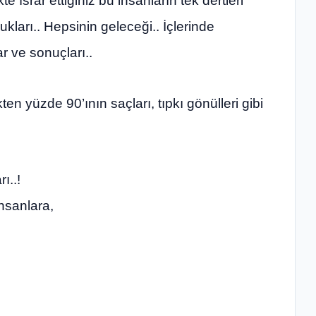
rar ettiğiniz bu insanların tek dertleri
cukları.. Hepsinin geleceği.. İçlerinde
r ve sonuçları..
yüzde 90’ının saçları, tıpkı gönülleri gibi
ı..!
nsanlara,