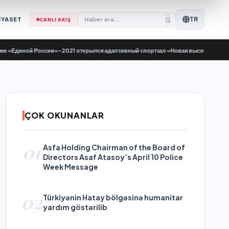
TR
İYASET
CANLI AKIŞ
диной России»-2021 открылся адаптивный спортзал «Новая высота»
•
Yeni Yüks
ÇOK OKUNANLAR
01
Asfa Holding Chairman of the Board of
Directors Asaf Atasoy’s April 10 Police
Week Message
02
Türkiyənin Hatay bölgəsinə humanitar
yardım göstərilib