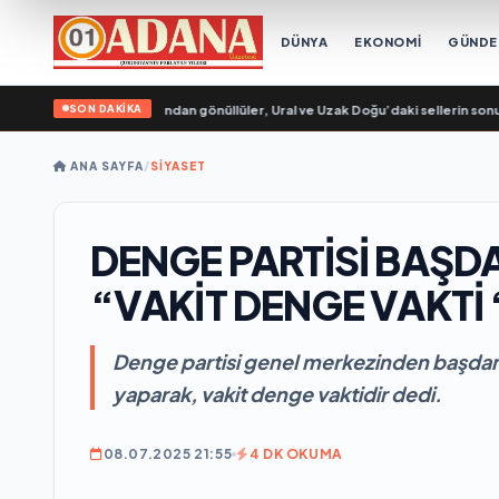
DÜNYA
EKONOMİ
GÜND
SON DAKİKA
a Genç Muhafızları’ndan gönüllüler, Ural ve Uzak Doğu’daki sellerin sonuçları
ANA SAYFA
/
SİYASET
DENGE PARTİSİ BAŞD
“VAKİT DENGE VAKTİ 
Denge partisi genel merkezinden başdanı
yaparak, vakit denge vaktidir dedi.
08.07.2025 21:55
4 DK OKUMA