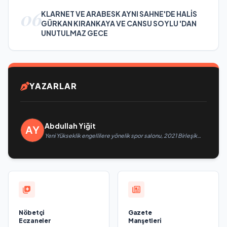
06
KLARNET VE ARABESK AYNI SAHNE'DE HALİS
GÜRKAN KIRANKAYA VE CANSU SOYLU 'DAN
UNUTULMAZ GECE
YAZARLAR
Abdullah Yiğit
Yeni Yükseklik engellilere yönelik spor salonu, 2021 Birleşik
Rusya Halk Programı kapsamında Saratov’da açıldı
Nöbetçi
Gazete
Eczaneler
Manşetleri