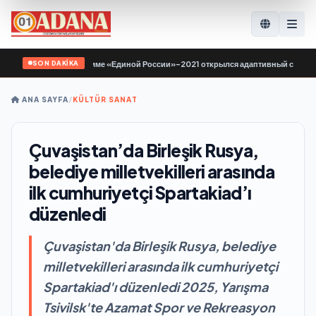
SON DAKİKA
по Народной программе «Единой России»-2021 открылся адаптивный спортзал 
ANA SAYFA
/
KÜLTÜR SANAT
Çuvaşistan’da Birleşik Rusya,
belediye milletvekilleri arasında
ilk cumhuriyetçi Spartakiad’ı
düzenledi
Çuvaşistan'da Birleşik Rusya, belediye
milletvekilleri arasında ilk cumhuriyetçi
Spartakiad'ı düzenledi 2025, Yarışma
Tsivilsk'te Azamat Spor ve Rekreasyon