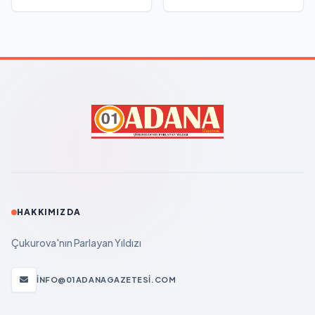
HAKKIMIZDA
Çukurova'nın Parlayan Yıldızı
INFO@01ADANAGAZETESI.COM