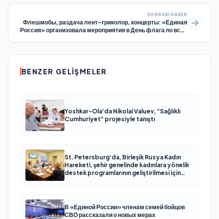
SONRAKI HABER
Флешмобы, раздача лент-триколор, концерты: «Единая
Россия» организовала мероприятия в День флага по всей
стране
BENZER GELIŞMELER
Yoshkar-Ola’da Nikolai Valuev, “Sağlıklı
Cumhuriyet” projesiyle tanıştı
St. Petersburg’da, Birleşik Rusya Kadın
Hareketi, şehir genelinde kadınlara yönelik
destek programlarının geliştirilmesi için
öneriler hazırladı
В «Единой России» членам семей бойцов
СВО рассказали о новых мерах