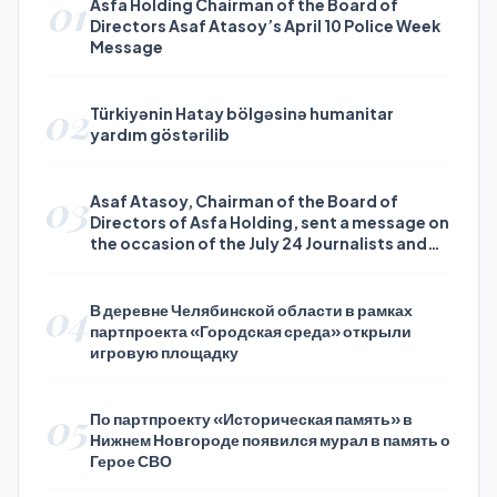
01
Asfa Holding Chairman of the Board of
Directors Asaf Atasoy’s April 10 Police Week
Message
02
Türkiyənin Hatay bölgəsinə humanitar
yardım göstərilib
03
Asaf Atasoy, Chairman of the Board of
Directors of Asfa Holding, sent a message on
the occasion of the July 24 Journalists and
Press Day
04
В деревне Челябинской области в рамках
партпроекта «Городская среда» открыли
игровую площадку
05
По партпроекту «Историческая память» в
Нижнем Новгороде появился мурал в память о
Герое СВО