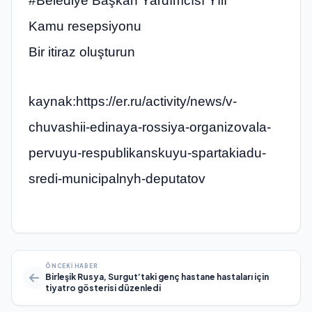
#Belediye Başkan Yardımcısı Yılı
Kamu resepsiyonu
Bir itiraz oluşturun
kaynak:https://er.ru/activity/news/v-
chuvashii-edinaya-rossiya-organizovala-
pervuyu-respublikanskuyu-spartakiadu-
sredi-municipalnyh-deputatov
ÖNCEKI HABER
Birleşik Rusya, Surgut’taki genç hastane hastaları için
tiyatro gösterisi düzenledi