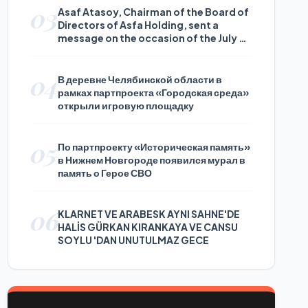
03
Asaf Atasoy, Chairman of the Board of
Directors of Asfa Holding, sent a
message on the occasion of the July 24
Journalists and Press Day
04
В деревне Челябинской области в
рамках партпроекта «Городская среда»
открыли игровую площадку
05
По партпроекту «Историческая память»
в Нижнем Новгороде появился мурал в
память о Герое СВО
06
KLARNET VE ARABESK AYNI SAHNE'DE
HALİS GÜRKAN KIRANKAYA VE CANSU
SOYLU 'DAN UNUTULMAZ GECE