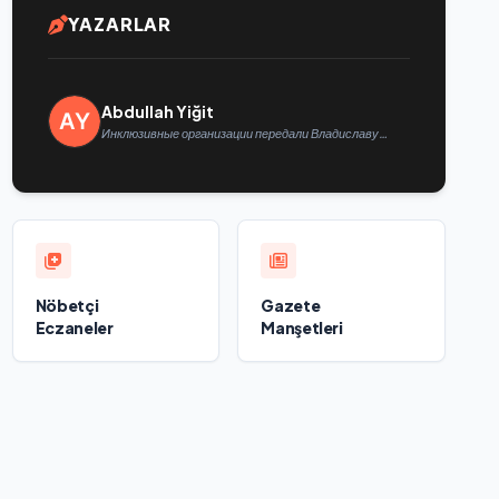
YAZARLAR
Abdullah Yiğit
Инклюзивные организации передали Владиславу
Головину предложения в новую Народную программу
«Единой России»
Nöbetçi
Gazete
Eczaneler
Manşetleri