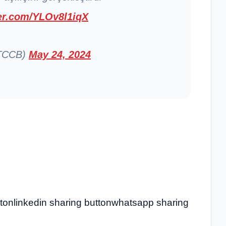
ter.com/YLOv8l1iqX
KTCCB)
May 24, 2024
ttonlinkedin sharing buttonwhatsapp sharing