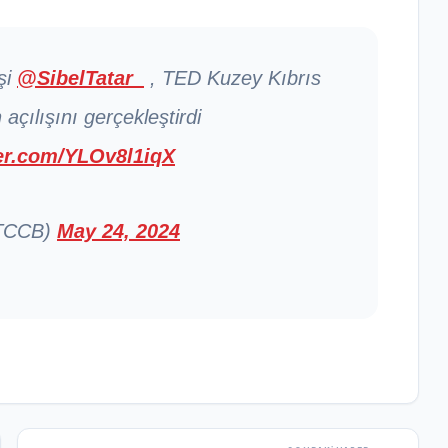
eşi
@SibelTatar_
, TED Kuzey Kıbrıs
 açılışını gerçekleştirdi
ter.com/YLOv8l1iqX
KTCCB)
May 24, 2024