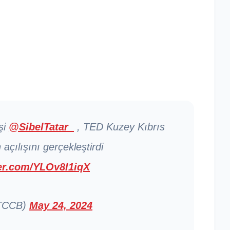
eşi
@SibelTatar_
, TED Kuzey Kıbrıs
 açılışını gerçekleştirdi
ter.com/YLOv8l1iqX
KTCCB)
May 24, 2024