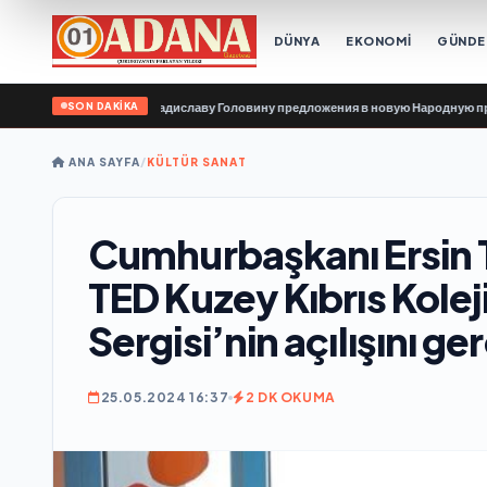
DÜNYA
EKONOMİ
GÜND
SON DAKİKA
зации передали Владиславу Головину предложения в новую Народную програм
ANA SAYFA
/
KÜLTÜR SANAT
Cumhurbaşkanı Ersin Ta
TED Kuzey Kıbrıs Kolej
Sergisi’nin açılışını ge
25.05.2024 16:37
2 DK OKUMA