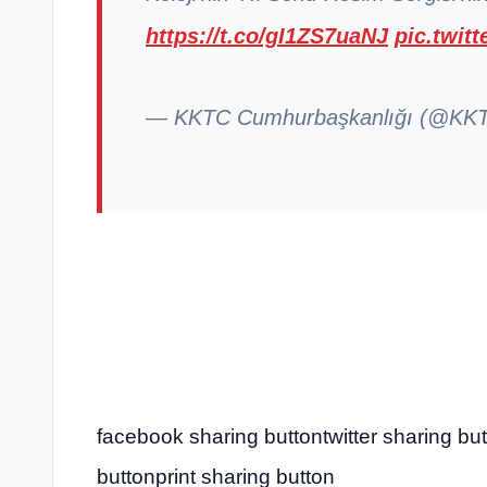
https://t.co/gI1ZS7uaNJ
pic.twit
— KKTC Cumhurbaşkanlığı (@K
facebook sharing buttontwitter sharing bu
buttonprint sharing button