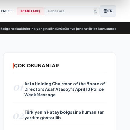
TR
İYASET
CANLI AKIŞ
orod sakinlerine yangın söndürücüler ve jeneratörler konusunda yardımcı olac
ÇOK OKUNANLAR
01
Asfa Holding Chairman of the Board of
Directors Asaf Atasoy’s April 10 Police
Week Message
02
Türkiyənin Hatay bölgəsinə humanitar
yardım göstərilib