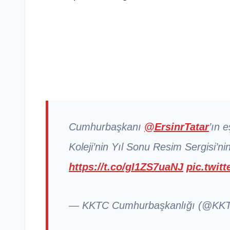
Cumhurbaşkanı
@ErsinrTatar
’ın 
Koleji’nin Yıl Sonu Resim Sergisi’nin
https://t.co/gI1ZS7uaNJ
pic.twit
— KKTC Cumhurbaşkanlığı (@K