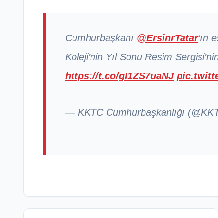
Cumhurbaşkanı
@ErsinrTatar
’ın 
Koleji’nin Yıl Sonu Resim Sergisi’nin
https://t.co/gI1ZS7uaNJ
pic.twit
— KKTC Cumhurbaşkanlığı (@K