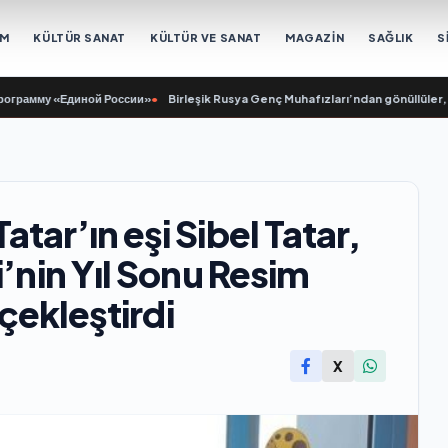
EM
KÜLTÜR SANAT
KÜLTÜR VE SANAT
MAGAZİN
SAĞLIK
S
му «Единой России»
•
Birleşik Rusya Genç Muhafızları’ndan gönüllüler, Belg
tar’ın eşi Sibel Tatar,
i’nin Yıl Sonu Resim
rçekleştirdi
X