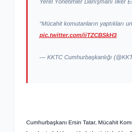
Yerel Yönetimler Danışmanı İlker E
“Mücahit komutanların yaptıkları u
pic.twitter.com/iiTZCBSkH3
— KKTC Cumhurbaşkanlığı (@K
Cumhurbaşkanı Ersin Tatar, Mücahit Kom