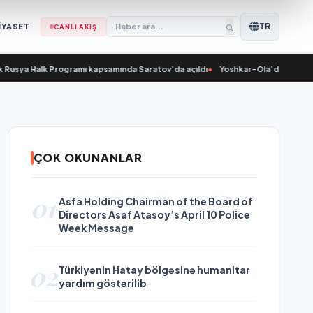
TR
İYASET
CANLI AKIŞ
usya Halk Programı kapsamında Saratov’da açıldı
•
Yoshkar-Ola’da Nikolai Value
ÇOK OKUNANLAR
01
Asfa Holding Chairman of the Board of
Directors Asaf Atasoy’s April 10 Police
Week Message
02
Türkiyənin Hatay bölgəsinə humanitar
yardım göstərilib