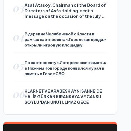
03
Asaf Atasoy, Chairman of the Board of
Directors of Asfa Holding, sent a
message on the occasion of the July 24
Journalists and Press Day
04
В деревне Челябинской области в
рамках партпроекта «Городская среда»
открыли игровую площадку
05
По партпроекту «Историческая память»
в Нижнем Новгороде появился мурал в
память о Герое СВО
06
KLARNET VE ARABESK AYNI SAHNE'DE
HALİS GÜRKAN KIRANKAYA VE CANSU
SOYLU 'DAN UNUTULMAZ GECE