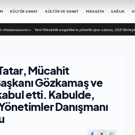
EM
KÜLTÜR SANAT
KÜLTÜR VE SANAT
MAGAZİN
SAĞLIK
S
вая высота»
•
Yeni Yükseklik engellilere yönelik spor salonu, 2021 Birleşik R
Tatar, Mücahit
Başkanı Gözkamaş ve
abul etti. Kabulde,
Yönetimler Danışmanı
u
X