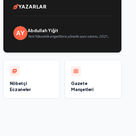
YAZARLAR
Abdullah Yiğit
Yeni Yükseklik engellilere yönelik spor salonu, 2021
Birleşik Rusya Halk Programı kapsamında Saratov’da
açıldı
Nöbetçi
Gazete
Eczaneler
Manşetleri