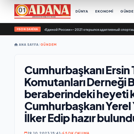
DÜNYA
EKONOMİ
GÜND
SON DAKİKA
Народной программе «Единой России»-2021 открылся адаптивный спортзал «Но
ANA SAYFA
/
GÜNDEM
Cumhurbaşkanı Ersin 
Komutanları Derneği 
beraberindeki heyeti k
Cumhurbaşkanı Yerel 
İlker Edip hazır bulund
19.10.2023 15:41
5 DK OKUMA