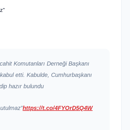
z”
cahit Komutanları Derneği Başkanı
kabul etti. Kabulde, Cumhurbaşkanı
dip hazır bulundu
nutulmaz”
https://t.co/4FYOrD5Q4W