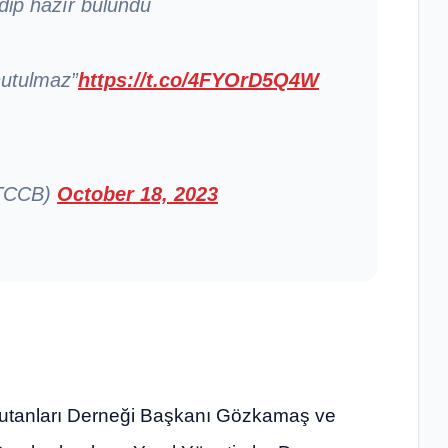
dip hazır bulundu
nutulmaz”
https://t.co/4FYOrD5Q4W
KTCCB)
October 18, 2023
utanları Derneği Başkanı Gözkamaş ve