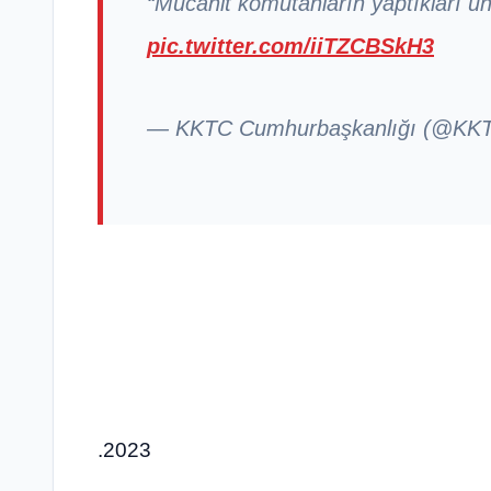
“Mücahit komutanların yaptıkları u
pic.twitter.com/iiTZCBSkH3
— KKTC Cumhurbaşkanlığı (@K
.2023