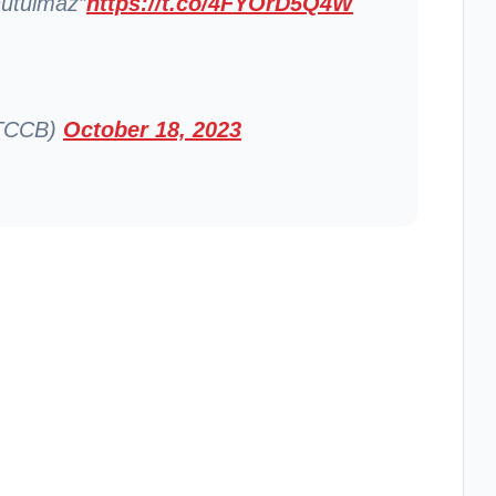
nutulmaz”
https://t.co/4FYOrD5Q4W
KTCCB)
October 18, 2023